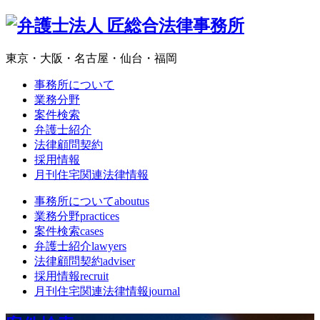
東京・大阪・名古屋・仙台・福岡
事務所について
業務分野
案件検索
弁護士紹介
法律顧問契約
採用情報
月刊住宅関連法律情報
事務所について
aboutus
業務分野
practices
案件検索
cases
弁護士紹介
lawyers
法律顧問契約
adviser
採用情報
recruit
月刊住宅関連法律情報
journal