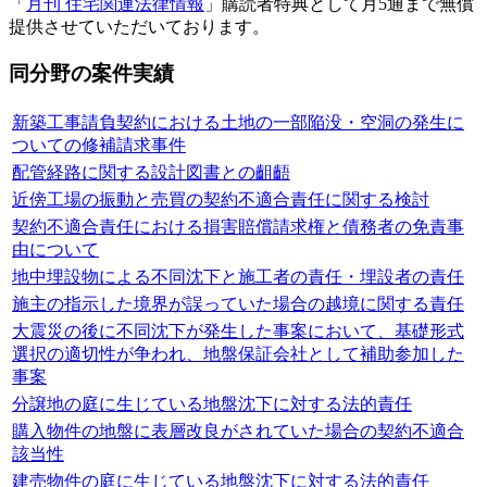
「
月刊 住宅関連法律情報
」購読者特典として月5通まで無償
提供させていただいております。
同分野の案件実績
新築工事請負契約における土地の一部陥没・空洞の発生に
ついての修補請求事件
配管経路に関する設計図書との齟齬
近傍工場の振動と売買の契約不適合責任に関する検討
契約不適合責任における損害賠償請求権と債務者の免責事
由について
地中埋設物による不同沈下と施工者の責任・埋設者の責任
施主の指示した境界が誤っていた場合の越境に関する責任
大震災の後に不同沈下が発生した事案において、基礎形式
選択の適切性が争われ、地盤保証会社として補助参加した
事案
分譲地の庭に生じている地盤沈下に対する法的責任
購入物件の地盤に表層改良がされていた場合の契約不適合
該当性
建売物件の庭に生じている地盤沈下に対する法的責任