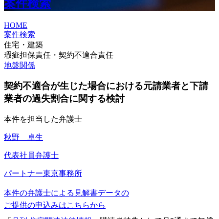
案件検索
HOME
案件検索
住宅・建築
瑕疵担保責任・契約不適合責任
地盤関係
契約不適合が生じた場合における元請業者と下請
業者の過失割合に関する検討
本件を担当した弁護士
秋野 卓生
代表社員弁護士
パートナー
東京事務所
本件の弁護士による見解書データの
ご提供の申込みはこちらから