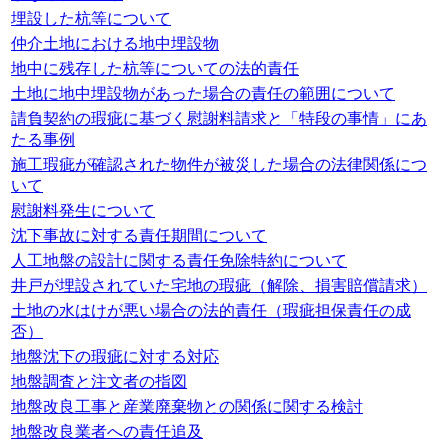
埋設した杭等について
仲介土地における地中埋設物
地中に残存した杭等についての法的責任
土地に地中埋設物があった場合の責任の範囲について
請負契約の瑕疵に基づく慰謝料請求と「特段の事情」にあ
たる事例
施工瑕疵が確認された物件が被災した場合の法律関係につ
いて
慰謝料発生について
沈下事故に対する責任期間について
人工地盤の設計に関する責任免除特約について
井戸が埋設されていた宅地の瑕疵（解除、損害賠償請求）
土地の水はけが悪い場合の法的責任（瑕疵担保責任の成
否）
地盤沈下の瑕疵に対する対応
地盤調査と注文者の指図
地盤改良工事と産業廃棄物との関係に関する検討
地盤改良業者への責任追及