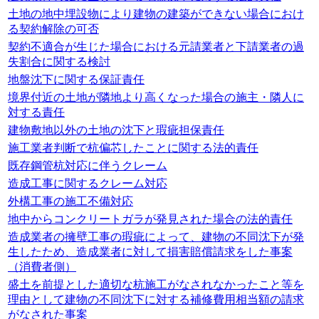
土地の地中埋設物により建物の建築ができない場合におけ
る契約解除の可否
契約不適合が生じた場合における元請業者と下請業者の過
失割合に関する検討
地盤沈下に関する保証責任
境界付近の土地が隣地より高くなった場合の施主・隣人に
対する責任
建物敷地以外の土地の沈下と瑕疵担保責任
施工業者判断で杭偏芯したことに関する法的責任
既存鋼管杭対応に伴うクレーム
造成工事に関するクレーム対応
外構工事の施工不備対応
地中からコンクリートガラが発見された場合の法的責任
造成業者の擁壁工事の瑕疵によって、建物の不同沈下が発
生したため、造成業者に対して損害賠償請求をした事案
（消費者側）
盛土を前提とした適切な杭施工がなされなかったこと等を
理由として建物の不同沈下に対する補修費用相当額の請求
がなされた事案