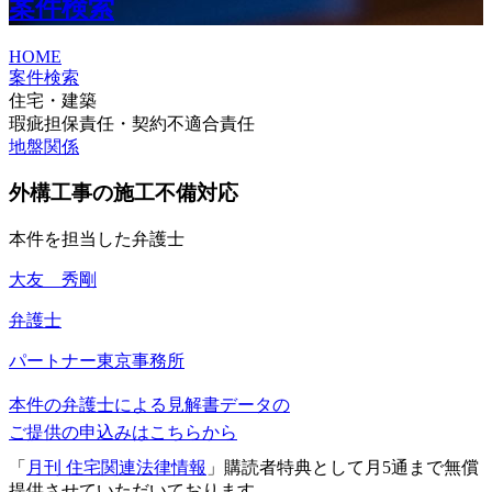
案件検索
HOME
案件検索
住宅・建築
瑕疵担保責任・契約不適合責任
地盤関係
外構工事の施工不備対応
本件を担当した弁護士
大友 秀剛
弁護士
パートナー
東京事務所
本件の弁護士による見解書データの
ご提供の申込みはこちらから
「
月刊 住宅関連法律情報
」購読者特典として月5通まで無償
提供させていただいております。