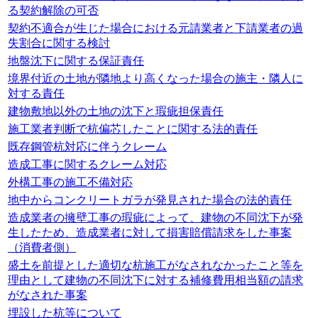
る契約解除の可否
契約不適合が生じた場合における元請業者と下請業者の過
失割合に関する検討
地盤沈下に関する保証責任
境界付近の土地が隣地より高くなった場合の施主・隣人に
対する責任
建物敷地以外の土地の沈下と瑕疵担保責任
施工業者判断で杭偏芯したことに関する法的責任
既存鋼管杭対応に伴うクレーム
造成工事に関するクレーム対応
外構工事の施工不備対応
地中からコンクリートガラが発見された場合の法的責任
造成業者の擁壁工事の瑕疵によって、建物の不同沈下が発
生したため、造成業者に対して損害賠償請求をした事案
（消費者側）
盛土を前提とした適切な杭施工がなされなかったこと等を
理由として建物の不同沈下に対する補修費用相当額の請求
がなされた事案
埋設した杭等について