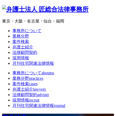
東京・大阪・名古屋・仙台・福岡
事務所について
業務分野
案件検索
弁護士紹介
法律顧問契約
採用情報
月刊住宅関連法律情報
事務所について
aboutus
業務分野
practices
案件検索
cases
弁護士紹介
lawyers
法律顧問契約
adviser
採用情報
recruit
月刊住宅関連法律情報
journal