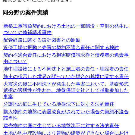
同分野の案件実績
新築工事請負契約における土地の一部陥没・空洞の発生に
ついての修補請求事件
配管経路に関する設計図書との齟齬
近傍工場の振動と売買の契約不適合責任に関する検討
契約不適合責任における損害賠償請求権と債務者の免責事
由について
地中埋設物による不同沈下と施工者の責任・埋設者の責任
施主の指示した境界が誤っていた場合の越境に関する責任
大震災の後に不同沈下が発生した事案において、基礎形式
選択の適切性が争われ、地盤保証会社として補助参加した
事案
分譲地の庭に生じている地盤沈下に対する法的責任
購入物件の地盤に表層改良がされていた場合の契約不適合
該当性
建売物件の庭に生じている地盤沈下に対する法的責任
土地の地中埋設物により建物の建築ができない場合におけ