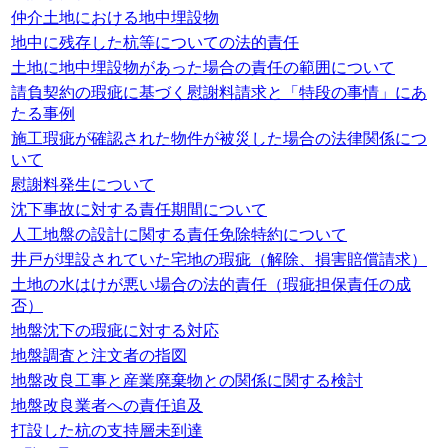
仲介土地における地中埋設物
地中に残存した杭等についての法的責任
土地に地中埋設物があった場合の責任の範囲について
請負契約の瑕疵に基づく慰謝料請求と「特段の事情」にあ
たる事例
施工瑕疵が確認された物件が被災した場合の法律関係につ
いて
慰謝料発生について
沈下事故に対する責任期間について
人工地盤の設計に関する責任免除特約について
井戸が埋設されていた宅地の瑕疵（解除、損害賠償請求）
土地の水はけが悪い場合の法的責任（瑕疵担保責任の成
否）
地盤沈下の瑕疵に対する対応
地盤調査と注文者の指図
地盤改良工事と産業廃棄物との関係に関する検討
地盤改良業者への責任追及
打設した杭の支持層未到達