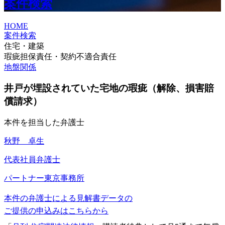
案件検索
HOME
案件検索
住宅・建築
瑕疵担保責任・契約不適合責任
地盤関係
井戸が埋設されていた宅地の瑕疵（解除、損害賠
償請求）
本件を担当した弁護士
秋野 卓生
代表社員弁護士
パートナー
東京事務所
本件の弁護士による見解書データの
ご提供の申込みはこちらから