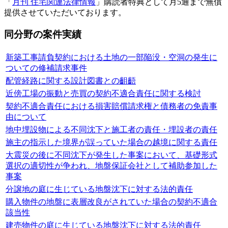
「
月刊 住宅関連法律情報
」購読者特典として月5通まで無償
提供させていただいております。
同分野の案件実績
新築工事請負契約における土地の一部陥没・空洞の発生に
ついての修補請求事件
配管経路に関する設計図書との齟齬
近傍工場の振動と売買の契約不適合責任に関する検討
契約不適合責任における損害賠償請求権と債務者の免責事
由について
地中埋設物による不同沈下と施工者の責任・埋設者の責任
施主の指示した境界が誤っていた場合の越境に関する責任
大震災の後に不同沈下が発生した事案において、基礎形式
選択の適切性が争われ、地盤保証会社として補助参加した
事案
分譲地の庭に生じている地盤沈下に対する法的責任
購入物件の地盤に表層改良がされていた場合の契約不適合
該当性
建売物件の庭に生じている地盤沈下に対する法的責任