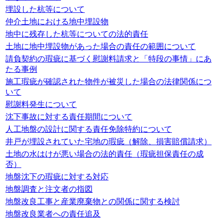
埋設した杭等について
仲介土地における地中埋設物
地中に残存した杭等についての法的責任
土地に地中埋設物があった場合の責任の範囲について
請負契約の瑕疵に基づく慰謝料請求と「特段の事情」にあ
たる事例
施工瑕疵が確認された物件が被災した場合の法律関係につ
いて
慰謝料発生について
沈下事故に対する責任期間について
人工地盤の設計に関する責任免除特約について
井戸が埋設されていた宅地の瑕疵（解除、損害賠償請求）
土地の水はけが悪い場合の法的責任（瑕疵担保責任の成
否）
地盤沈下の瑕疵に対する対応
地盤調査と注文者の指図
地盤改良工事と産業廃棄物との関係に関する検討
地盤改良業者への責任追及