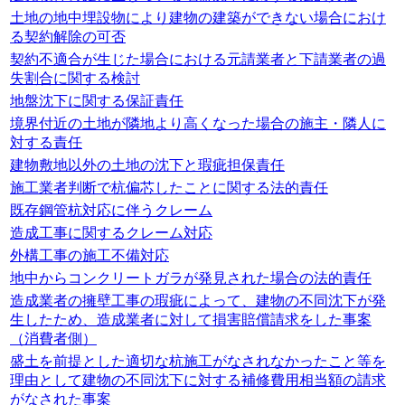
土地の地中埋設物により建物の建築ができない場合におけ
る契約解除の可否
契約不適合が生じた場合における元請業者と下請業者の過
失割合に関する検討
地盤沈下に関する保証責任
境界付近の土地が隣地より高くなった場合の施主・隣人に
対する責任
建物敷地以外の土地の沈下と瑕疵担保責任
施工業者判断で杭偏芯したことに関する法的責任
既存鋼管杭対応に伴うクレーム
造成工事に関するクレーム対応
外構工事の施工不備対応
地中からコンクリートガラが発見された場合の法的責任
造成業者の擁壁工事の瑕疵によって、建物の不同沈下が発
生したため、造成業者に対して損害賠償請求をした事案
（消費者側）
盛土を前提とした適切な杭施工がなされなかったこと等を
理由として建物の不同沈下に対する補修費用相当額の請求
がなされた事案