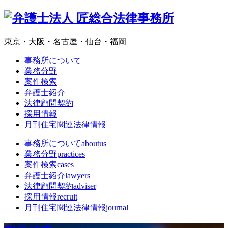
東京・大阪・名古屋・仙台・福岡
事務所について
業務分野
案件検索
弁護士紹介
法律顧問契約
採用情報
月刊住宅関連法律情報
事務所について
aboutus
業務分野
practices
案件検索
cases
弁護士紹介
lawyers
法律顧問契約
adviser
採用情報
recruit
月刊住宅関連法律情報
journal