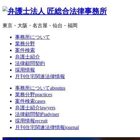
東京・大阪・名古屋・仙台・福岡
事務所について
業務分野
案件検索
弁護士紹介
法律顧問契約
採用情報
月刊住宅関連法律情報
事務所について
aboutus
業務分野
practices
案件検索
cases
弁護士紹介
lawyers
法律顧問契約
adviser
採用情報
recruit
月刊住宅関連法律情報
journal