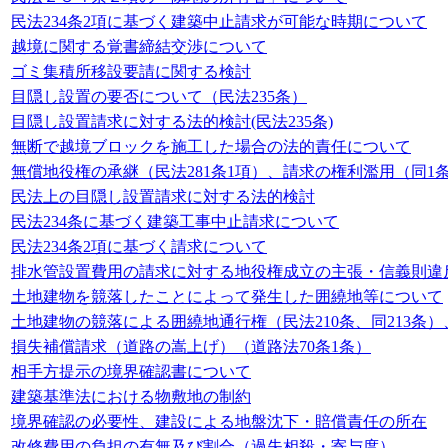
民法234条2項に基づく建築中止請求が可能な時期について
越境に関する覚書締結交渉について
ゴミ集積所移設要請に関する検討
目隠し設置の要否について（民法235条）
目隠し設置請求に対する法的検討(民法235条)
無断で越境ブロックを施工した場合の法的責任について
無償地役権の承継（民法281条1項）、請求の権利濫用（同1
民法上の目隠し設置請求に対する法的検討
民法234条に基づく建築工事中止請求について
民法234条2項に基づく請求について
排水管設置費用の請求に対する地役権成立の主張・信義則違
土地建物を競落したことによって発生した囲繞地等について
土地建物の競落による囲繞地通行権（民法210条、同213条
損失補償請求（道路の嵩上げ）（道路法70条1条）
相手方提示の境界確認書について
建築基準法における物敷地の制約
境界確認の必要性、建設による地盤沈下・賠償責任の所在
改修費用の負担の有無及び割合（過失相殺・寄与度）