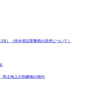
条3項）（排水管設置費用の請求について）
反
）、同土地上の別建物の地代