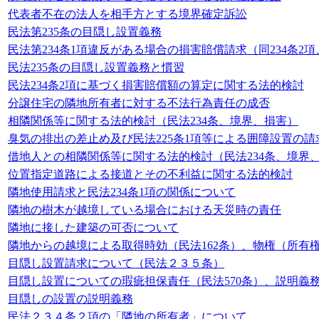
代表者不在の法人を相手方とする境界確定訴訟
民法第235条の目隠し設置義務
民法第234条1項違反がある場合の損害賠償請求（同234条2項、
民法235条の目隠し設置義務と慣習
民法234条2項に基づく損害賠償額の算定に関する法的検討
分譲住宅の隣地所有者に対する不法行為責任の成否
相隣関係等に関する法的検討（民法234条、境界、損害）
臭気の排出の差止め及び民法225条1項等による囲障設置の
借地人との相隣関係等に関する法的検討（民法234条、境界
位置指定道路による接道とその不利益に関する法的検討
隣地使用請求と民法234条1項の関係について
隣地の樹木が越境している場合における天災時の責任
隣地に接した建築の可否について
隣地からの越境による取得時効（民法162条）、物権（所有
目隠し設置請求について（民法２３５条）
目隠し設置についての瑕疵担保責任（民法570条）、説明義務
目隠しの設置の説明義務
民法２３４条２項の「隣地の所有者」について