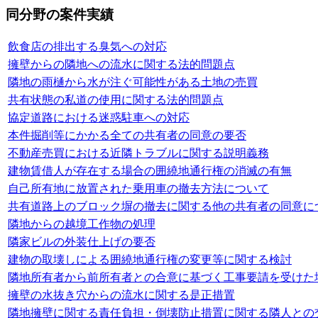
同分野の案件実績
飲食店の排出する臭気への対応
擁壁からの隣地への流水に関する法的問題点
隣地の雨樋から水が注ぐ可能性がある土地の売買
共有状態の私道の使用に関する法的問題点
協定道路における迷惑駐車への対応
本件掘削等にかかる全ての共有者の同意の要否
不動産売買における近隣トラブルに関する説明義務
建物賃借人が存在する場合の囲繞地通行権の消滅の有無
自己所有地に放置された乗用車の撤去方法について
共有道路上のブロック塀の撤去に関する他の共有者の同意に
隣地からの越境工作物の処理
隣家ビルの外装仕上げの要否
建物の取壊しによる囲繞地通行権の変更等に関する検討
隣地所有者から前所有者との合意に基づく工事要請を受けた
擁壁の水抜き穴からの流水に関する是正措置
隣地擁壁に関する責任負担・倒壊防止措置に関する隣人との