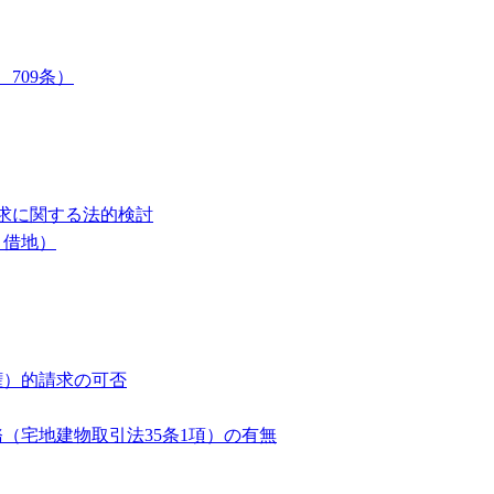
709条）
請求に関する法的検討
、借地）
権）的請求の可否
（宅地建物取引法35条1項）の有無