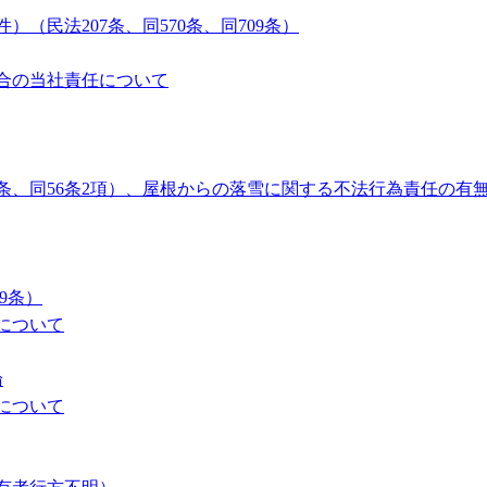
民法207条、同570条、同709条）
合の当社責任について
4条、同56条2項）、屋根からの落雪に関する不法行為責任の有
9条）
について
論
について