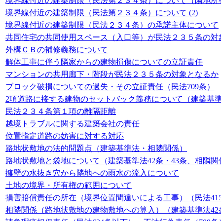
境界線付近の建築制限（民法第２３４条）について（隣地所
境界線付近の建築制限（民法第２３４条）について (2)
境界線付近の建築制限（民法２３４条）の承諾主体について
共同住宅の共同使用スペース（入口等）が民法２３５条の対
外構ＣＢの補修義務について
解体工事に伴う隣家からの建物損傷についての立証責任
マンションの共用廊下・階段が民法２３５条の対象となるか
ブロック破損についての過失・その立証責任（民法709条）
2項道路に接する建物のセットバック義務について（建築基準法2
民法２３４条第１項の離隔距離
越境トラブルに関する建築会社の責任
位置指定道路の妨害に対する対応
路地状敷地の法的問題点（建築基準法・相隣関係）
路地状敷地と袋地について（建築基準法42条・43条、相隣
擁壁の水抜き穴から隣地への雨水の流入について
土地の境界・所有権の範囲について
損害賠償責任の所在（境界位置間違いによる工事）（民法415
相隣関係（路地状敷地の建物敷地への算入）（建築基準法42