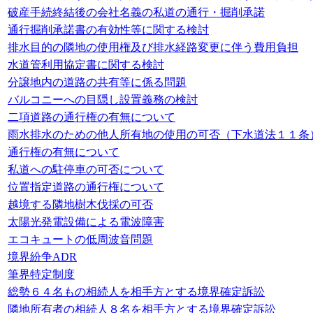
破産手続終結後の会社名義の私道の通行・掘削承諾
通行掘削承諾書の有効性等に関する検討
排水目的の隣地の使用権及び排水経路変更に伴う費用負担
水道管利用協定書に関する検討
分譲地内の道路の共有等に係る問題
バルコニーへの目隠し設置義務の検討
二項道路の通行権の有無について
雨水排水のための他人所有地の使用の可否（下水道法１１条
通行権の有無について
私道への駐停車の可否について
位置指定道路の通行権について
越境する隣地樹木伐採の可否
太陽光発電設備による電波障害
エコキュートの低周波音問題
境界紛争ADR
筆界特定制度
総勢６４名もの相続人を相手方とする境界確定訴訟
隣地所有者の相続人８名を相手方とする境界確定訴訟