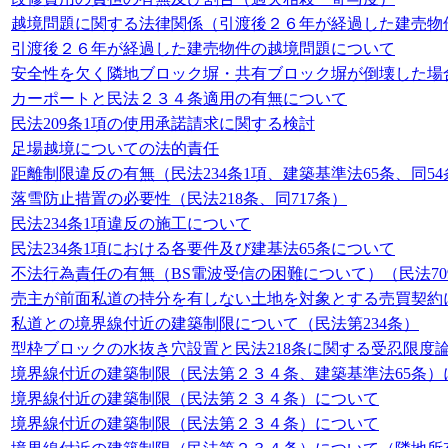
越境問題に関する法律関係（引渡後２６年が経過した建売物件）（
引渡後２６年が経過した建売物件の越境問題について
安全性を欠く隣地ブロック塀・共有ブロック塀が倒壊した場
カーポートと民法２３４条適用の有無について
民法209条1項の使用承諾請求に関する検討
足場越境についての法的責任
距離制限違反の有無（民法234条1項、建築基準法65条、同5
落雪防止措置の必要性（民法218条、同717条）
民法234条1項違反の施工について
民法234条1項における各要件及び建基法65条について
不法行為責任の有無（BS電波受信の困難について）（民法70
売主が前面私道の持分を有しない土地を対象とする売買契約
私道との境界線付近の建築制限について（民法第234条）
型枠ブロックの水抜き穴設置と民法218条に関する受忍限度
境界線付近の建築制限（民法第２３４条、建築基準法65条）
境界線付近の建築制限（民法第２３４条）について
境界線付近の建築制限（民法第２３４条）について