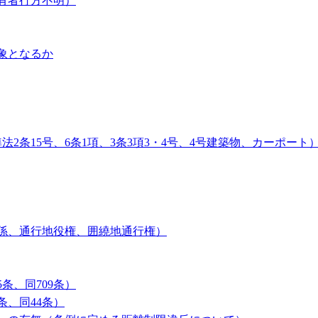
有者行方不明）
象となるか
条15号、6条1項、3条3項3・4号、4号建築物、カーポート
関係、通行地役権、囲繞地通行権）
条、同709条）
条、同44条）