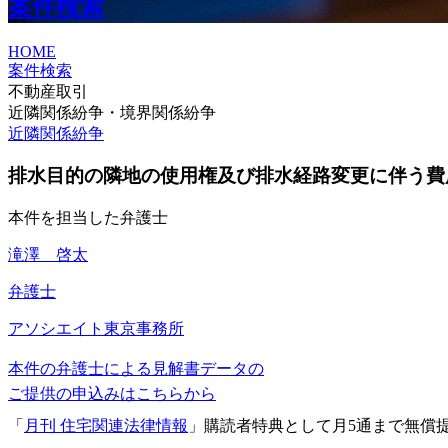
案件検索
HOME
案件検索
不動産取引
近隣関係紛争・境界関係紛争
近隣関係紛争
排水目的の隣地の使用権及び排水経路変更に伴う費
本件を担当した弁護士
滝澤 啓太
弁護士
アソシエイト
東京事務所
本件の弁護士による見解書データの
ご提供の申込みはこちらから
「
月刊 住宅関連法律情報
」購読者特典として月5通まで無償