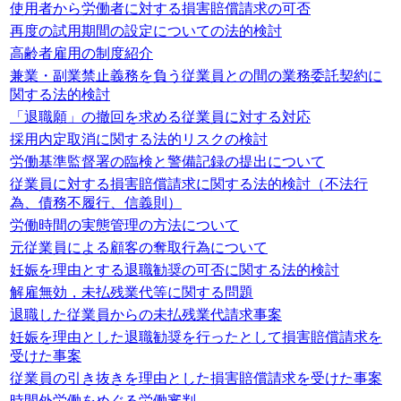
使用者から労働者に対する損害賠償請求の可否
再度の試用期間の設定についての法的検討
高齢者雇用の制度紹介
兼業・副業禁止義務を負う従業員との間の業務委託契約に
関する法的検討
「退職願」の撤回を求める従業員に対する対応
採用内定取消に関する法的リスクの検討
労働基準監督署の臨検と警備記録の提出について
従業員に対する損害賠償請求に関する法的検討（不法行
為、債務不履行、信義則）
労働時間の実態管理の方法について
元従業員による顧客の奪取行為について
妊娠を理由とする退職勧奨の可否に関する法的検討
解雇無効，未払残業代等に関する問題
退職した従業員からの未払残業代請求事案
妊娠を理由とした退職勧奨を行ったとして損害賠償請求を
受けた事案
従業員の引き抜きを理由とした損害賠償請求を受けた事案
時間外労働をめぐる労働審判