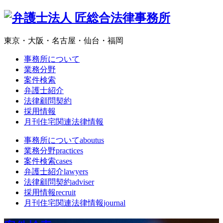
東京・大阪・名古屋・仙台・福岡
事務所について
業務分野
案件検索
弁護士紹介
法律顧問契約
採用情報
月刊住宅関連法律情報
事務所について
aboutus
業務分野
practices
案件検索
cases
弁護士紹介
lawyers
法律顧問契約
adviser
採用情報
recruit
月刊住宅関連法律情報
journal