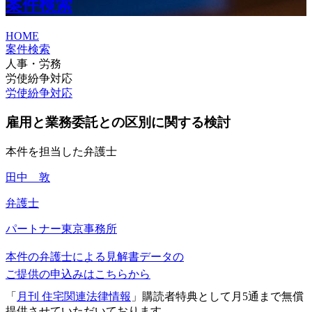
案件検索
HOME
案件検索
人事・労務
労使紛争対応
労使紛争対応
雇用と業務委託との区別に関する検討
本件を担当した弁護士
田中 敦
弁護士
パートナー
東京事務所
本件の弁護士による見解書データの
ご提供の申込みはこちらから
「
月刊 住宅関連法律情報
」購読者特典として月5通まで無償
提供させていただいております。