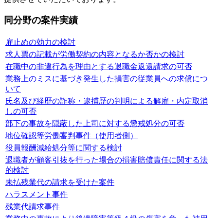
同分野の案件実績
雇止めの効力の検討
求人票の記載が労働契約の内容となるか否かの検討
在職中の非違行為を理由とする退職金返還請求の可否
業務上のミスに基づき発生した損害の従業員への求償につ
いて
氏名及び経歴の詐称・逮捕歴の判明による解雇・内定取消
しの可否
部下の事故を隠蔽した上司に対する懲戒処分の可否
地位確認等労働審判事件（使用者側）
役員報酬減給処分等に関する検討
退職者が顧客引抜を行った場合の損害賠償責任に関する法
的検討
未払残業代の請求を受けた案件
ハラスメント事件
残業代請求事件