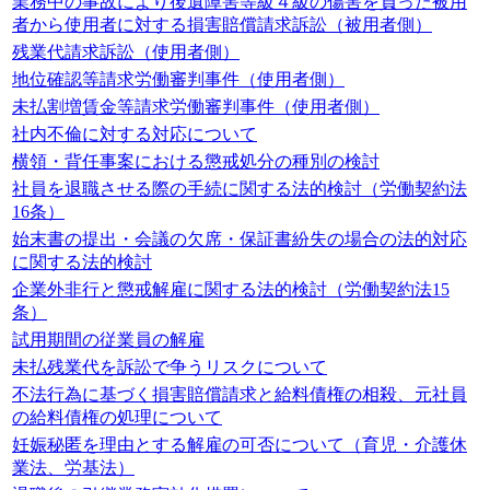
業務中の事故により後遺障害等級４級の傷害を負った被用
者から使用者に対する損害賠償請求訴訟（被用者側）
残業代請求訴訟（使用者側）
地位確認等請求労働審判事件（使用者側）
未払割増賃金等請求労働審判事件（使用者側）
社内不倫に対する対応について
横領・背任事案における懲戒処分の種別の検討
社員を退職させる際の手続に関する法的検討（労働契約法
16条）
始末書の提出・会議の欠席・保証書紛失の場合の法的対応
に関する法的検討
企業外非行と懲戒解雇に関する法的検討（労働契約法15
条）
試用期間の従業員の解雇
未払残業代を訴訟で争うリスクについて
不法行為に基づく損害賠償請求と給料債権の相殺、元社員
の給料債権の処理について
妊娠秘匿を理由とする解雇の可否について（育児・介護休
業法、労基法）