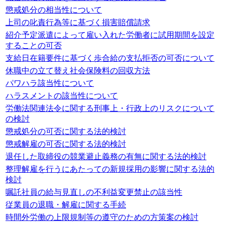
懲戒処分の相当性について
上司の叱責行為等に基づく損害賠償請求
紹介予定派遣によって雇い入れた労働者に試用期間を設定
することの可否
支給日在籍要件に基づく歩合給の支払拒否の可否について
休職中の立て替え社会保険料の回収方法
パワハラ該当性について
ハラスメントの該当性について
労働法関連法令に関する刑事上・行政上のリスクについて
の検討
懲戒処分の可否に関する法的検討
懲戒解雇の可否に関する法的検討
退任した取締役の競業避止義務の有無に関する法的検討
整理解雇を行うにあたっての新規採用の影響に関する法的
検討
嘱託社員の給与見直しの不利益変更禁止の該当性
従業員の退職・解雇に関する手続
時間外労働の上限規制等の遵守のための方策案の検討