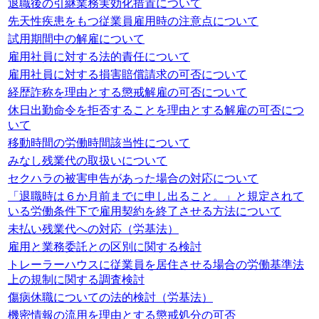
退職後の引継業務実効化措置について
先天性疾患をもつ従業員雇用時の注意点について
試用期間中の解雇について
雇用社員に対する法的責任について
雇用社員に対する損害賠償請求の可否について
経歴詐称を理由とする懲戒解雇の可否について
休日出勤命令を拒否することを理由とする解雇の可否につ
いて
移動時間の労働時間該当性について
みなし残業代の取扱いについて
セクハラの被害申告があった場合の対応について
「退職時は６か月前までに申し出ること。」と規定されて
いる労働条件下で雇用契約を終了させる方法について
未払い残業代への対応（労基法）
雇用と業務委託との区別に関する検討
トレーラーハウスに従業員を居住させる場合の労働基準法
上の規制に関する調査検討
傷病休職についての法的検討（労基法）
機密情報の流用を理由とする懲戒処分の可否