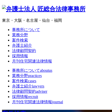
東京・大阪・名古屋・仙台・福岡
事務所について
業務分野
案件検索
弁護士紹介
法律顧問契約
採用情報
月刊住宅関連法律情報
事務所について
aboutus
業務分野
practices
案件検索
cases
弁護士紹介
lawyers
法律顧問契約
adviser
採用情報
recruit
月刊住宅関連法律情報
journal