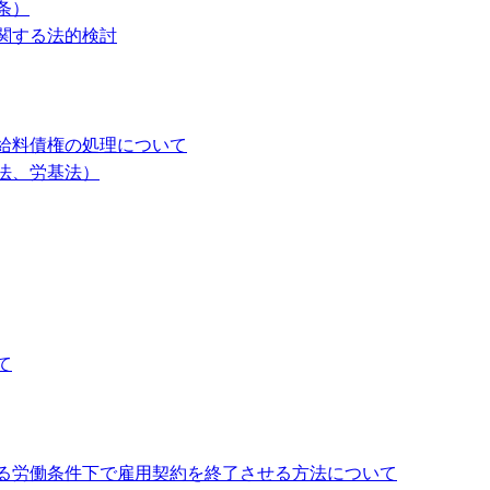
条）
関する法的検討
給料債権の処理について
法、労基法）
て
る労働条件下で雇用契約を終了させる方法について