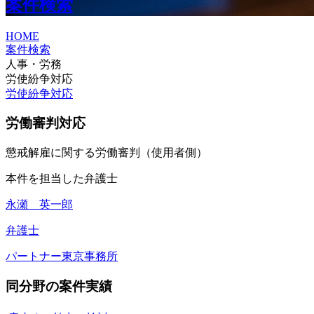
案件検索
HOME
案件検索
人事・労務
労使紛争対応
労使紛争対応
労働審判対応
懲戒解雇に関する労働審判（使用者側）
本件を担当した弁護士
永瀬 英一郎
弁護士
パートナー
東京事務所
同分野の案件実績