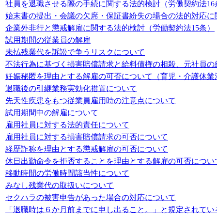
社員を退職させる際の手続に関する法的検討（労働契約法16
始末書の提出・会議の欠席・保証書紛失の場合の法的対応に
企業外非行と懲戒解雇に関する法的検討（労働契約法15条）
試用期間の従業員の解雇
未払残業代を訴訟で争うリスクについて
不法行為に基づく損害賠償請求と給料債権の相殺、元社員の
妊娠秘匿を理由とする解雇の可否について（育児・介護休業
退職後の引継業務実効化措置について
先天性疾患をもつ従業員雇用時の注意点について
試用期間中の解雇について
雇用社員に対する法的責任について
雇用社員に対する損害賠償請求の可否について
経歴詐称を理由とする懲戒解雇の可否について
休日出勤命令を拒否することを理由とする解雇の可否につい
移動時間の労働時間該当性について
みなし残業代の取扱いについて
セクハラの被害申告があった場合の対応について
「退職時は６か月前までに申し出ること。」と規定されてい