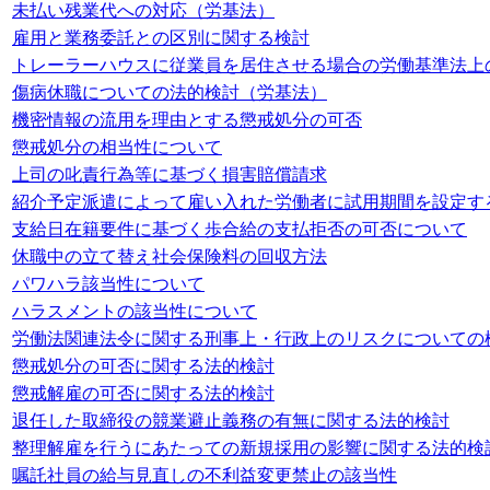
未払い残業代への対応（労基法）
雇用と業務委託との区別に関する検討
トレーラーハウスに従業員を居住させる場合の労働基準法上
傷病休職についての法的検討（労基法）
機密情報の流用を理由とする懲戒処分の可否
懲戒処分の相当性について
上司の叱責行為等に基づく損害賠償請求
紹介予定派遣によって雇い入れた労働者に試用期間を設定す
支給日在籍要件に基づく歩合給の支払拒否の可否について
休職中の立て替え社会保険料の回収方法
パワハラ該当性について
ハラスメントの該当性について
労働法関連法令に関する刑事上・行政上のリスクについての
懲戒処分の可否に関する法的検討
懲戒解雇の可否に関する法的検討
退任した取締役の競業避止義務の有無に関する法的検討
整理解雇を行うにあたっての新規採用の影響に関する法的検
嘱託社員の給与見直しの不利益変更禁止の該当性