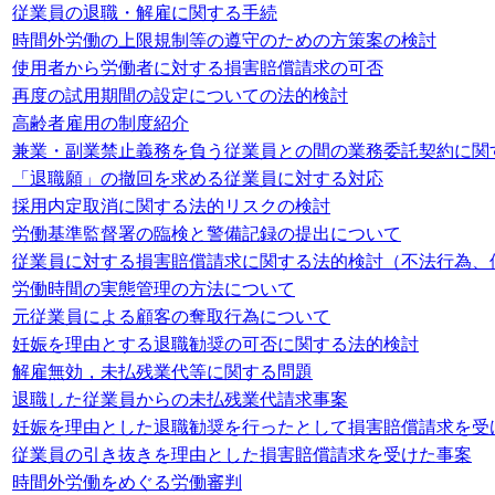
従業員の退職・解雇に関する手続
時間外労働の上限規制等の遵守のための方策案の検討
使用者から労働者に対する損害賠償請求の可否
再度の試用期間の設定についての法的検討
高齢者雇用の制度紹介
兼業・副業禁止義務を負う従業員との間の業務委託契約に関
「退職願」の撤回を求める従業員に対する対応
採用内定取消に関する法的リスクの検討
労働基準監督署の臨検と警備記録の提出について
従業員に対する損害賠償請求に関する法的検討（不法行為、
労働時間の実態管理の方法について
元従業員による顧客の奪取行為について
妊娠を理由とする退職勧奨の可否に関する法的検討
解雇無効，未払残業代等に関する問題
退職した従業員からの未払残業代請求事案
妊娠を理由とした退職勧奨を行ったとして損害賠償請求を受
従業員の引き抜きを理由とした損害賠償請求を受けた事案
時間外労働をめぐる労働審判