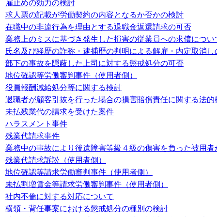
雇止めの効力の検討
求人票の記載が労働契約の内容となるか否かの検討
在職中の非違行為を理由とする退職金返還請求の可否
業務上のミスに基づき発生した損害の従業員への求償につい
氏名及び経歴の詐称・逮捕歴の判明による解雇・内定取消し
部下の事故を隠蔽した上司に対する懲戒処分の可否
地位確認等労働審判事件（使用者側）
役員報酬減給処分等に関する検討
退職者が顧客引抜を行った場合の損害賠償責任に関する法的
未払残業代の請求を受けた案件
ハラスメント事件
残業代請求事件
業務中の事故により後遺障害等級４級の傷害を負った被用者
残業代請求訴訟（使用者側）
地位確認等請求労働審判事件（使用者側）
未払割増賃金等請求労働審判事件（使用者側）
社内不倫に対する対応について
横領・背任事案における懲戒処分の種別の検討