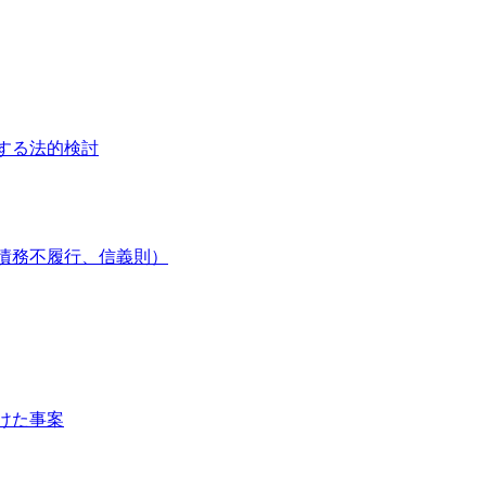
する法的検討
債務不履行、信義則）
けた事案