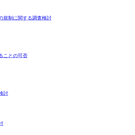
の規制に関する調査検討
ることの可否
検討
討