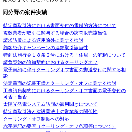
同分野の案件実績
特定商取引法における書面交付の電磁的方法について
複数業者が取引に関与する場合の訪問販売該当性
請求訪販による適用除外に関する検討
顧客紹介キャンペーンの連鎖取引該当性
特商法施行令１８条２号における「住居」の解釈について
請負契約の追加契約におけるクーリングオフ
電子契約に伴うクーリングオフ書面の郵送交付に関する相
談
法定書面の記載不備とクーリング・オフに関する検討
工事請負契約におけるクーリング・オフ書面の電子交付の
可否・当否
太陽光発電システム訪問の御用聞きについて
特定商取引法と建設業法上の営業所の関係性
クーリング・オフ制度への対応
赤字表記の要否（クーリング・オフ条項等について）