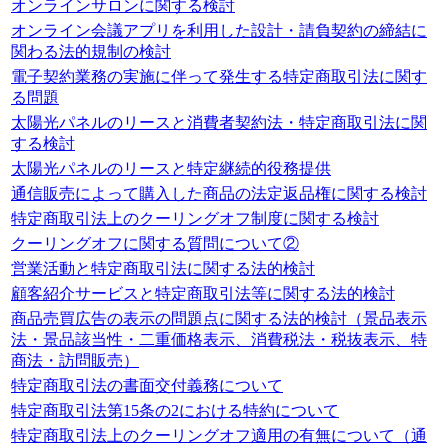
オンラインサロンに関する検討
オンライン会議アプリを利用した設計・請負契約の締結に
関わる法的規制の検討
電子契約業務の実施に伴って発生する特定商取引法に関す
る問題
太陽光パネルのリースと消費者契約法・特定商取引法に関
する検討
太陽光パネルのリースと特定継続的役務提供
通信販売によって購入した商品の法定返品権に関する検討
特定商取引法上のクーリングオフ制度に関する検討
クーリングオフに関する質問について②
営業活動と特定商取引法に関する法的検討
顧客紹介サービスと特定商取引法等に関する法的検討
商品売買広告の表示の問題点に関する法的検討（景品表示
法・景品該当性・二重価格表示、消費税法・税抜表示、特
商法・訪問販売）
特定商取引法の書面交付義務について
特定商取引法第15条の2における特約について
特定商取引法上のクーリングオフ適用の有無について（通