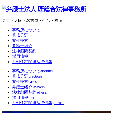
東京・大阪・名古屋・仙台・福岡
事務所について
業務分野
案件検索
弁護士紹介
法律顧問契約
採用情報
月刊住宅関連法律情報
事務所について
aboutus
業務分野
practices
案件検索
cases
弁護士紹介
lawyers
法律顧問契約
adviser
採用情報
recruit
月刊住宅関連法律情報
journal