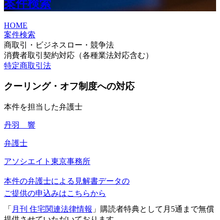
案件検索
HOME
案件検索
商取引・ビジネスロー・競争法
消費者取引契約対応（各種業法対応含む）
特定商取引法
クーリング・オフ制度への対応
本件を担当した弁護士
丹羽 響
弁護士
アソシエイト
東京事務所
本件の弁護士による見解書データの
ご提供の申込みはこちらから
「
月刊 住宅関連法律情報
」購読者特典として月5通まで無償
提供させていただいております。