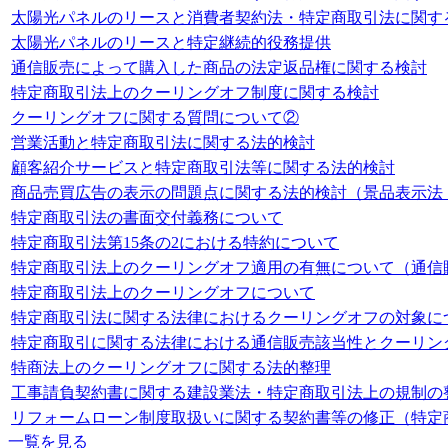
太陽光パネルのリースと消費者契約法・特定商取引法に関す
太陽光パネルのリースと特定継続的役務提供
通信販売によって購入した商品の法定返品権に関する検討
特定商取引法上のクーリングオフ制度に関する検討
クーリングオフに関する質問について②
営業活動と特定商取引法に関する法的検討
顧客紹介サービスと特定商取引法等に関する法的検討
商品売買広告の表示の問題点に関する法的検討（景品表示法
特定商取引法の書面交付義務について
特定商取引法第15条の2における特約について
特定商取引法上のクーリングオフ適用の有無について（通信
特定商取引法上のクーリングオフについて
特定商取引法に関する法律におけるクーリングオフの対象に
特定商取引に関する法律における通信販売該当性とクーリン
特商法上のクーリングオフに関する法的整理
工事請負契約書に関する建設業法・特定商取引法上の規制の
リフォームローン制度取扱いに関する契約書等の修正（特定
一覧を見る