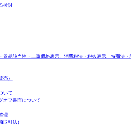
る検討
・景品該当性・二重価格表示、消費税法・税抜表示、特商法・
販売）
ついて
グオフ書面について
整理
商取引法）