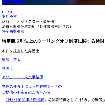
案件検索
HOME
案件検索
商取引・ビジネスロー・競争法
消費者取引契約対応（各種業法対応含む）
特定商取引法
特定商取引法上のクーリングオフ制度に関する検討
本件を担当した弁護士
滝澤 啓太
弁護士
アソシエイト
東京事務所
本件の弁護士による見解書データの
ご提供の申込みはこちらから
「
月刊 住宅関連法律情報
」購読者特典として月5通まで無償