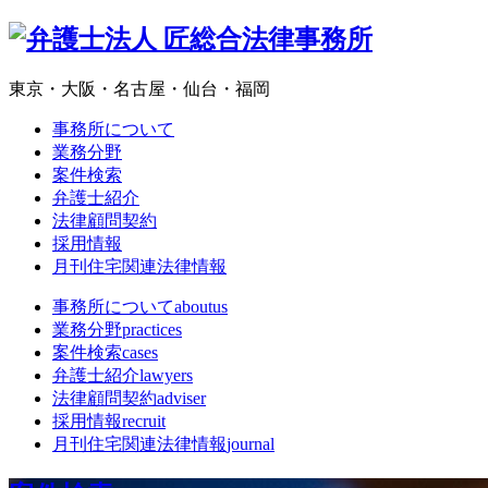
東京・大阪・名古屋・仙台・福岡
事務所について
業務分野
案件検索
弁護士紹介
法律顧問契約
採用情報
月刊住宅関連法律情報
事務所について
aboutus
業務分野
practices
案件検索
cases
弁護士紹介
lawyers
法律顧問契約
adviser
採用情報
recruit
月刊住宅関連法律情報
journal