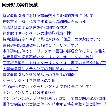
同分野の案件実績
特定商取引法における書面交付の電磁的方法について
複数業者が取引に関与する場合の訪問販売該当性
請求訪販による適用除外に関する検討
顧客紹介キャンペーンの連鎖取引該当性
特商法施行令１８条２号における「住居」の解釈について
請負契約の追加契約におけるクーリングオフ
電子契約に伴うクーリングオフ書面の郵送交付に関する相談
法定書面の記載不備とクーリング・オフに関する検討
工事請負契約におけるクーリング・オフ書面の電子交付の可
太陽光発電システム訪問の御用聞きについて
特定商取引法と建設業法上の営業所の関係性
クーリング・オフ制度への対応
赤字表記の要否（クーリング・オフ条項等について）
オンラインサロンに関する検討
オンライン会議アプリを利用した設計・請負契約の締結に関
電子契約業務の実施に伴って発生する特定商取引法に関する