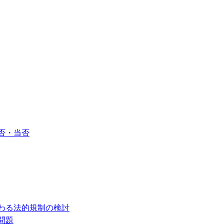
否・当否
わる法的規制の検討
問題