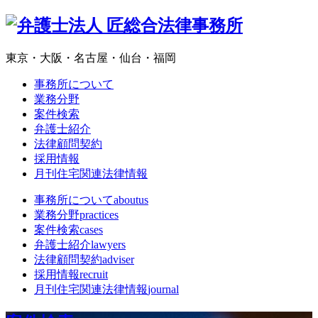
東京・大阪・名古屋・仙台・福岡
事務所について
業務分野
案件検索
弁護士紹介
法律顧問契約
採用情報
月刊住宅関連法律情報
事務所について
aboutus
業務分野
practices
案件検索
cases
弁護士紹介
lawyers
法律顧問契約
adviser
採用情報
recruit
月刊住宅関連法律情報
journal