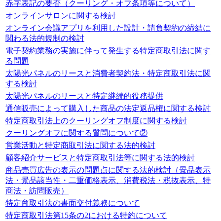
赤字表記の要否（クーリング・オフ条項等について）
オンラインサロンに関する検討
オンライン会議アプリを利用した設計・請負契約の締結に
関わる法的規制の検討
電子契約業務の実施に伴って発生する特定商取引法に関す
る問題
太陽光パネルのリースと消費者契約法・特定商取引法に関
する検討
太陽光パネルのリースと特定継続的役務提供
通信販売によって購入した商品の法定返品権に関する検討
特定商取引法上のクーリングオフ制度に関する検討
クーリングオフに関する質問について②
営業活動と特定商取引法に関する法的検討
顧客紹介サービスと特定商取引法等に関する法的検討
商品売買広告の表示の問題点に関する法的検討（景品表示
法・景品該当性・二重価格表示、消費税法・税抜表示、特
商法・訪問販売）
特定商取引法の書面交付義務について
特定商取引法第15条の2における特約について