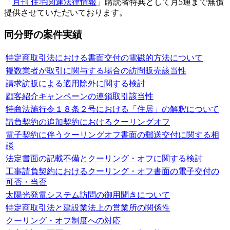
「
月刊 住宅関連法律情報
」購読者特典として月5通まで無償
提供させていただいております。
同分野の案件実績
特定商取引法における書面交付の電磁的方法について
複数業者が取引に関与する場合の訪問販売該当性
請求訪販による適用除外に関する検討
顧客紹介キャンペーンの連鎖取引該当性
特商法施行令１８条２号における「住居」の解釈について
請負契約の追加契約におけるクーリングオフ
電子契約に伴うクーリングオフ書面の郵送交付に関する相
談
法定書面の記載不備とクーリング・オフに関する検討
工事請負契約におけるクーリング・オフ書面の電子交付の
可否・当否
太陽光発電システム訪問の御用聞きについて
特定商取引法と建設業法上の営業所の関係性
クーリング・オフ制度への対応