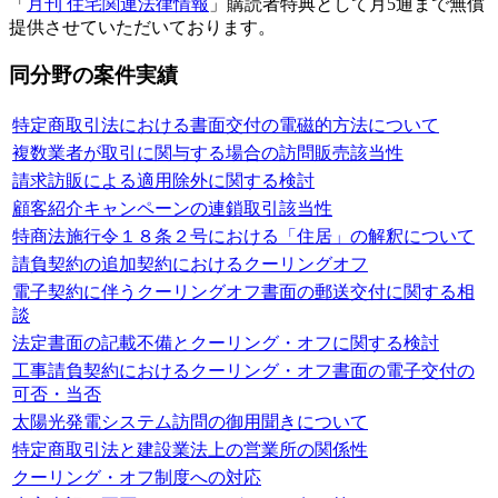
「
月刊 住宅関連法律情報
」購読者特典として月5通まで無償
提供させていただいております。
同分野の案件実績
特定商取引法における書面交付の電磁的方法について
複数業者が取引に関与する場合の訪問販売該当性
請求訪販による適用除外に関する検討
顧客紹介キャンペーンの連鎖取引該当性
特商法施行令１８条２号における「住居」の解釈について
請負契約の追加契約におけるクーリングオフ
電子契約に伴うクーリングオフ書面の郵送交付に関する相
談
法定書面の記載不備とクーリング・オフに関する検討
工事請負契約におけるクーリング・オフ書面の電子交付の
可否・当否
太陽光発電システム訪問の御用聞きについて
特定商取引法と建設業法上の営業所の関係性
クーリング・オフ制度への対応