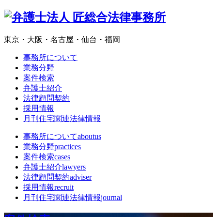
東京・大阪・名古屋・仙台・福岡
事務所について
業務分野
案件検索
弁護士紹介
法律顧問契約
採用情報
月刊住宅関連法律情報
事務所について
aboutus
業務分野
practices
案件検索
cases
弁護士紹介
lawyers
法律顧問契約
adviser
採用情報
recruit
月刊住宅関連法律情報
journal