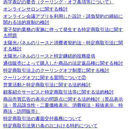
赤字表記の要否（クーリング・オフ条項等について）
オンラインサロンに関する検討
オンライン会議アプリを利用した設計・請負契約の締結に
関わる法的規制の検討
電子契約業務の実施に伴って発生する特定商取引法に関す
る問題
太陽光パネルのリースと消費者契約法・特定商取引法に関
する検討
太陽光パネルのリースと特定継続的役務提供
通信販売によって購入した商品の法定返品権に関する検討
特定商取引法上のクーリングオフ制度に関する検討
クーリングオフに関する質問について②
営業活動と特定商取引法に関する法的検討
顧客紹介サービスと特定商取引法等に関する法的検討
商品売買広告の表示の問題点に関する法的検討（景品表示
法・景品該当性・二重価格表示、消費税法・税抜表示、特
商法・訪問販売）
特定商取引法の書面交付義務について
特定商取引法第15条の2における特約について