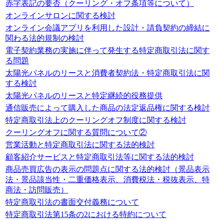
赤字表記の要否（クーリング・オフ条項等について）
オンラインサロンに関する検討
オンライン会議アプリを利用した設計・請負契約の締結に
関わる法的規制の検討
電子契約業務の実施に伴って発生する特定商取引法に関す
る問題
太陽光パネルのリースと消費者契約法・特定商取引法に関
する検討
太陽光パネルのリースと特定継続的役務提供
通信販売によって購入した商品の法定返品権に関する検討
特定商取引法上のクーリングオフ制度に関する検討
クーリングオフに関する質問について②
営業活動と特定商取引法に関する法的検討
顧客紹介サービスと特定商取引法等に関する法的検討
商品売買広告の表示の問題点に関する法的検討（景品表示
法・景品該当性・二重価格表示、消費税法・税抜表示、特
商法・訪問販売）
特定商取引法の書面交付義務について
特定商取引法第15条の2における特約について