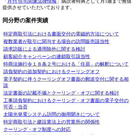
「
月刊 住宅関連法律情報
」購読者特典として月5通まで無償
提供させていただいております。
同分野の案件実績
特定商取引法における書面交付の電磁的方法について
複数業者が取引に関与する場合の訪問販売該当性
請求訪販による適用除外に関する検討
顧客紹介キャンペーンの連鎖取引該当性
特商法施行令１８条２号における「住居」の解釈について
請負契約の追加契約におけるクーリングオフ
電子契約に伴うクーリングオフ書面の郵送交付に関する相
談
法定書面の記載不備とクーリング・オフに関する検討
工事請負契約におけるクーリング・オフ書面の電子交付の
可否・当否
太陽光発電システム訪問の御用聞きについて
特定商取引法と建設業法上の営業所の関係性
クーリング・オフ制度への対応