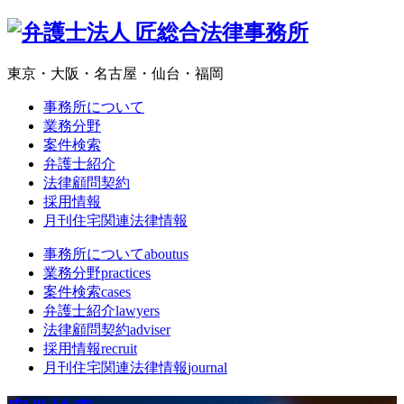
東京・大阪・名古屋・仙台・福岡
事務所について
業務分野
案件検索
弁護士紹介
法律顧問契約
採用情報
月刊住宅関連法律情報
事務所について
aboutus
業務分野
practices
案件検索
cases
弁護士紹介
lawyers
法律顧問契約
adviser
採用情報
recruit
月刊住宅関連法律情報
journal