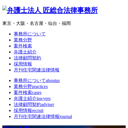
東京・大阪・名古屋・仙台・福岡
事務所について
業務分野
案件検索
弁護士紹介
法律顧問契約
採用情報
月刊住宅関連法律情報
事務所について
aboutus
業務分野
practices
案件検索
cases
弁護士紹介
lawyers
法律顧問契約
adviser
採用情報
recruit
月刊住宅関連法律情報
journal