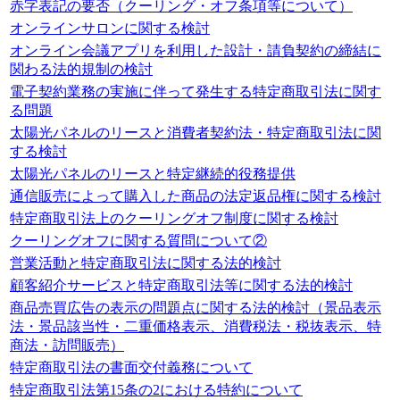
赤字表記の要否（クーリング・オフ条項等について）
オンラインサロンに関する検討
オンライン会議アプリを利用した設計・請負契約の締結に
関わる法的規制の検討
電子契約業務の実施に伴って発生する特定商取引法に関す
る問題
太陽光パネルのリースと消費者契約法・特定商取引法に関
する検討
太陽光パネルのリースと特定継続的役務提供
通信販売によって購入した商品の法定返品権に関する検討
特定商取引法上のクーリングオフ制度に関する検討
クーリングオフに関する質問について②
営業活動と特定商取引法に関する法的検討
顧客紹介サービスと特定商取引法等に関する法的検討
商品売買広告の表示の問題点に関する法的検討（景品表示
法・景品該当性・二重価格表示、消費税法・税抜表示、特
商法・訪問販売）
特定商取引法の書面交付義務について
特定商取引法第15条の2における特約について