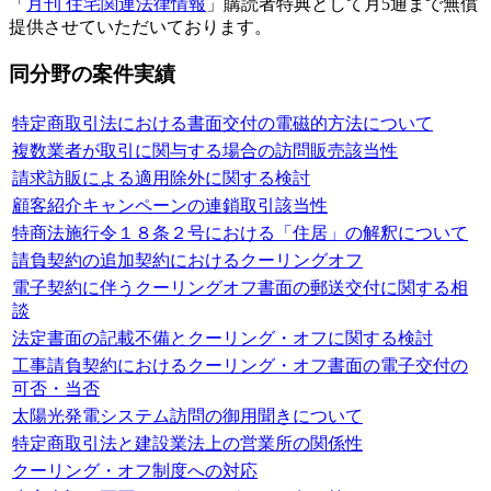
「
月刊 住宅関連法律情報
」購読者特典として月5通まで無償
提供させていただいております。
同分野の案件実績
特定商取引法における書面交付の電磁的方法について
複数業者が取引に関与する場合の訪問販売該当性
請求訪販による適用除外に関する検討
顧客紹介キャンペーンの連鎖取引該当性
特商法施行令１８条２号における「住居」の解釈について
請負契約の追加契約におけるクーリングオフ
電子契約に伴うクーリングオフ書面の郵送交付に関する相
談
法定書面の記載不備とクーリング・オフに関する検討
工事請負契約におけるクーリング・オフ書面の電子交付の
可否・当否
太陽光発電システム訪問の御用聞きについて
特定商取引法と建設業法上の営業所の関係性
クーリング・オフ制度への対応