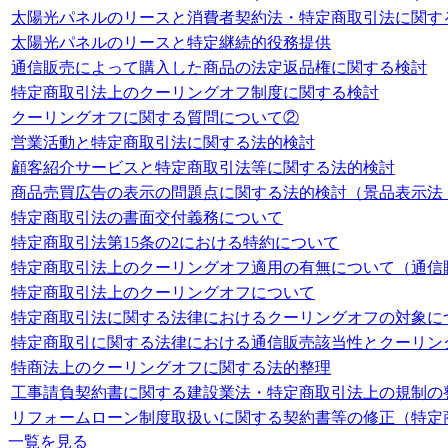
太陽光パネルのリースと消費者契約法・特定商取引法に関す
太陽光パネルのリースと特定継続的役務提供
通信販売によって購入した商品の法定返品権に関する検討
特定商取引法上のクーリングオフ制度に関する検討
クーリングオフに関する質問について②
営業活動と特定商取引法に関する法的検討
顧客紹介サービスと特定商取引法等に関する法的検討
商品売買広告の表示の問題点に関する法的検討（景品表示法
特定商取引法の書面交付義務について
特定商取引法第15条の2における特約について
特定商取引法上のクーリングオフ適用の有無について（通信
特定商取引法上のクーリングオフについて
特定商取引法に関する法律におけるクーリングオフの対象に
特定商取引に関する法律における通信販売該当性とクーリン
特商法上のクーリングオフに関する法的整理
工事請負契約書に関する建設業法・特定商取引法上の規制の
リフォームローン制度取扱いに関する契約書等の修正（特定
一覧を見る