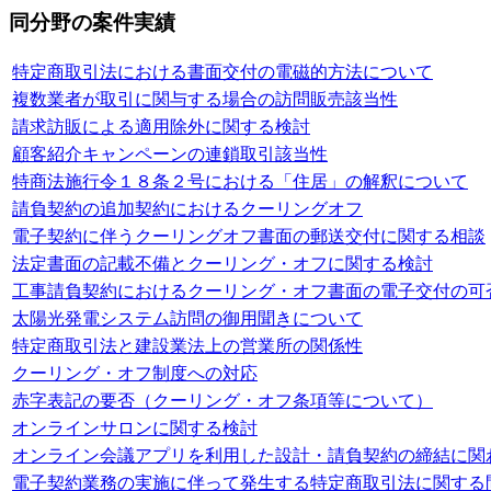
同分野の案件実績
特定商取引法における書面交付の電磁的方法について
複数業者が取引に関与する場合の訪問販売該当性
請求訪販による適用除外に関する検討
顧客紹介キャンペーンの連鎖取引該当性
特商法施行令１８条２号における「住居」の解釈について
請負契約の追加契約におけるクーリングオフ
電子契約に伴うクーリングオフ書面の郵送交付に関する相談
法定書面の記載不備とクーリング・オフに関する検討
工事請負契約におけるクーリング・オフ書面の電子交付の可
太陽光発電システム訪問の御用聞きについて
特定商取引法と建設業法上の営業所の関係性
クーリング・オフ制度への対応
赤字表記の要否（クーリング・オフ条項等について）
オンラインサロンに関する検討
オンライン会議アプリを利用した設計・請負契約の締結に関
電子契約業務の実施に伴って発生する特定商取引法に関する