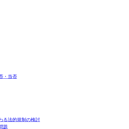
否・当否
わる法的規制の検討
問題