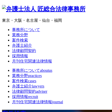
東京・大阪・名古屋・仙台・福岡
事務所について
業務分野
案件検索
弁護士紹介
法律顧問契約
採用情報
月刊住宅関連法律情報
事務所について
aboutus
業務分野
practices
案件検索
cases
弁護士紹介
lawyers
法律顧問契約
adviser
採用情報
recruit
月刊住宅関連法律情報
journal