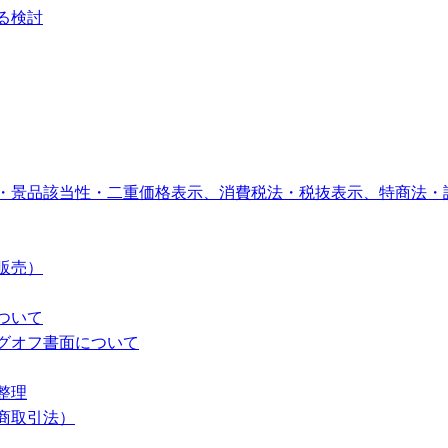
る検討
・景品該当性・二重価格表示、消費税法・税抜表示、特商法・
販売）
ついて
グオフ書面について
整理
商取引法）