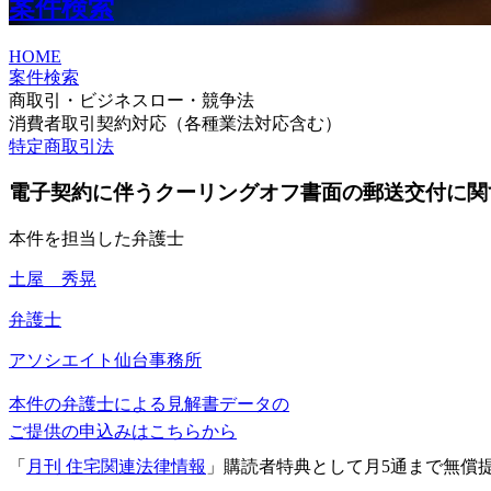
案件検索
HOME
案件検索
商取引・ビジネスロー・競争法
消費者取引契約対応（各種業法対応含む）
特定商取引法
電子契約に伴うクーリングオフ書面の郵送交付に関
本件を担当した弁護士
土屋 秀晃
弁護士
アソシエイト
仙台事務所
本件の弁護士による見解書データの
ご提供の申込みはこちらから
「
月刊 住宅関連法律情報
」購読者特典として月5通まで無償