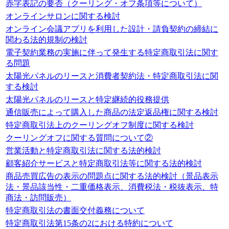
赤字表記の要否（クーリング・オフ条項等について）
オンラインサロンに関する検討
オンライン会議アプリを利用した設計・請負契約の締結に
関わる法的規制の検討
電子契約業務の実施に伴って発生する特定商取引法に関す
る問題
太陽光パネルのリースと消費者契約法・特定商取引法に関
する検討
太陽光パネルのリースと特定継続的役務提供
通信販売によって購入した商品の法定返品権に関する検討
特定商取引法上のクーリングオフ制度に関する検討
クーリングオフに関する質問について②
営業活動と特定商取引法に関する法的検討
顧客紹介サービスと特定商取引法等に関する法的検討
商品売買広告の表示の問題点に関する法的検討（景品表示
法・景品該当性・二重価格表示、消費税法・税抜表示、特
商法・訪問販売）
特定商取引法の書面交付義務について
特定商取引法第15条の2における特約について