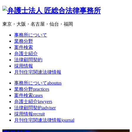
東京・大阪・名古屋・仙台・福岡
事務所について
業務分野
案件検索
弁護士紹介
法律顧問契約
採用情報
月刊住宅関連法律情報
事務所について
aboutus
業務分野
practices
案件検索
cases
弁護士紹介
lawyers
法律顧問契約
adviser
採用情報
recruit
月刊住宅関連法律情報
journal