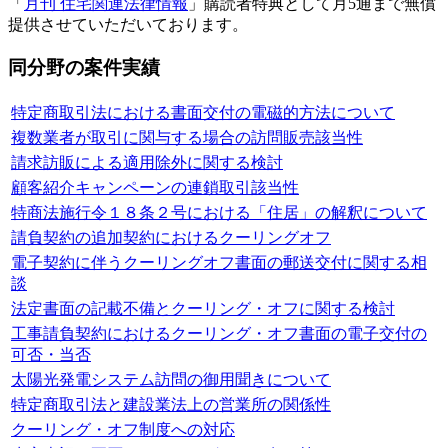
「
月刊 住宅関連法律情報
」購読者特典として月5通まで無償
提供させていただいております。
同分野の案件実績
特定商取引法における書面交付の電磁的方法について
複数業者が取引に関与する場合の訪問販売該当性
請求訪販による適用除外に関する検討
顧客紹介キャンペーンの連鎖取引該当性
特商法施行令１８条２号における「住居」の解釈について
請負契約の追加契約におけるクーリングオフ
電子契約に伴うクーリングオフ書面の郵送交付に関する相
談
法定書面の記載不備とクーリング・オフに関する検討
工事請負契約におけるクーリング・オフ書面の電子交付の
可否・当否
太陽光発電システム訪問の御用聞きについて
特定商取引法と建設業法上の営業所の関係性
クーリング・オフ制度への対応