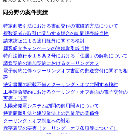
同分野の案件実績
特定商取引法における書面交付の電磁的方法について
複数業者が取引に関与する場合の訪問販売該当性
請求訪販による適用除外に関する検討
顧客紹介キャンペーンの連鎖取引該当性
特商法施行令１８条２号における「住居」の解釈について
請負契約の追加契約におけるクーリングオフ
電子契約に伴うクーリングオフ書面の郵送交付に関する相
談
法定書面の記載不備とクーリング・オフに関する検討
工事請負契約におけるクーリング・オフ書面の電子交付の
可否・当否
太陽光発電システム訪問の御用聞きについて
特定商取引法と建設業法上の営業所の関係性
クーリング・オフ制度への対応
赤字表記の要否（クーリング・オフ条項等について）