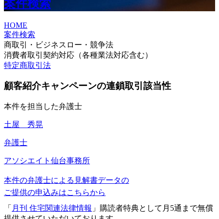
案件検索
HOME
案件検索
商取引・ビジネスロー・競争法
消費者取引契約対応（各種業法対応含む）
特定商取引法
顧客紹介キャンペーンの連鎖取引該当性
本件を担当した弁護士
土屋 秀晃
弁護士
アソシエイト
仙台事務所
本件の弁護士による見解書データの
ご提供の申込みはこちらから
「
月刊 住宅関連法律情報
」購読者特典として月5通まで無償
提供させていただいております。