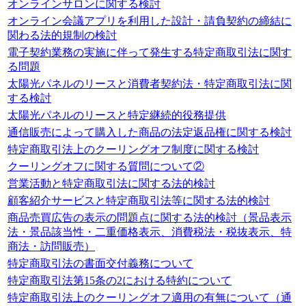
オンラインサロンに関する検討
オンライン会議アプリを利用した設計・請負契約の締結に
関わる法的規制の検討
電子契約業務の実施に伴って発生する特定商取引法に関す
る問題
太陽光パネルのリースと消費者契約法・特定商取引法に関
する検討
太陽光パネルのリースと特定継続的役務提供
通信販売によって購入した商品の法定返品権に関する検討
特定商取引法上のクーリングオフ制度に関する検討
クーリングオフに関する質問について②
営業活動と特定商取引法に関する法的検討
顧客紹介サービスと特定商取引法等に関する法的検討
商品売買広告の表示の問題点に関する法的検討（景品表示
法・景品該当性・二重価格表示、消費税法・税抜表示、特
商法・訪問販売）
特定商取引法の書面交付義務について
特定商取引法第15条の2における特約について
特定商取引法上のクーリングオフ適用の有無について（通