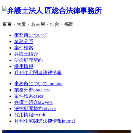
東京・大阪・名古屋・仙台・福岡
事務所について
業務分野
案件検索
弁護士紹介
法律顧問契約
採用情報
月刊住宅関連法律情報
事務所について
aboutus
業務分野
practices
案件検索
cases
弁護士紹介
lawyers
法律顧問契約
adviser
採用情報
recruit
月刊住宅関連法律情報
journal