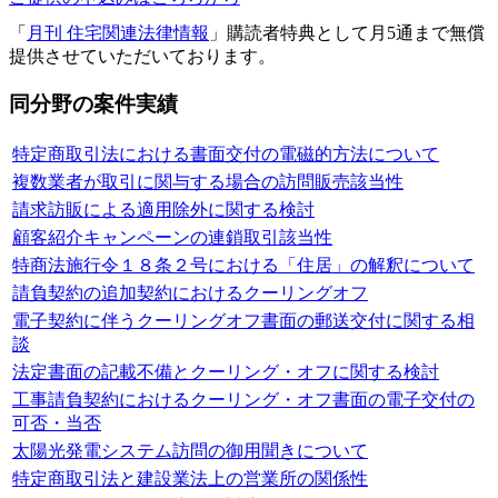
「
月刊 住宅関連法律情報
」購読者特典として月5通まで無償
提供させていただいております。
同分野の案件実績
特定商取引法における書面交付の電磁的方法について
複数業者が取引に関与する場合の訪問販売該当性
請求訪販による適用除外に関する検討
顧客紹介キャンペーンの連鎖取引該当性
特商法施行令１８条２号における「住居」の解釈について
請負契約の追加契約におけるクーリングオフ
電子契約に伴うクーリングオフ書面の郵送交付に関する相
談
法定書面の記載不備とクーリング・オフに関する検討
工事請負契約におけるクーリング・オフ書面の電子交付の
可否・当否
太陽光発電システム訪問の御用聞きについて
特定商取引法と建設業法上の営業所の関係性