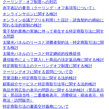
クーリング・オフ制度への対応
赤字表記の要否（クーリング・オフ条項等について）
オンラインサロンに関する検討
オンライン会議アプリを利用した設計・請負契約の締結に
関わる法的規制の検討
電子契約業務の実施に伴って発生する特定商取引法に関す
る問題
太陽光パネルのリースと消費者契約法・特定商取引法に関
する検討
太陽光パネルのリースと特定継続的役務提供
通信販売によって購入した商品の法定返品権に関する検討
特定商取引法上のクーリングオフ制度に関する検討
クーリングオフに関する質問について②
営業活動と特定商取引法に関する法的検討
顧客紹介サービスと特定商取引法等に関する法的検討
商品売買広告の表示の問題点に関する法的検討（景品表示
法・景品該当性・二重価格表示、消費税法・税抜表示、特
商法・訪問販売）
特定商取引法の書面交付義務について