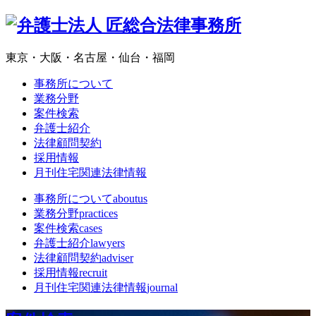
東京・大阪・名古屋・仙台・福岡
事務所について
業務分野
案件検索
弁護士紹介
法律顧問契約
採用情報
月刊住宅関連法律情報
事務所について
aboutus
業務分野
practices
案件検索
cases
弁護士紹介
lawyers
法律顧問契約
adviser
採用情報
recruit
月刊住宅関連法律情報
journal