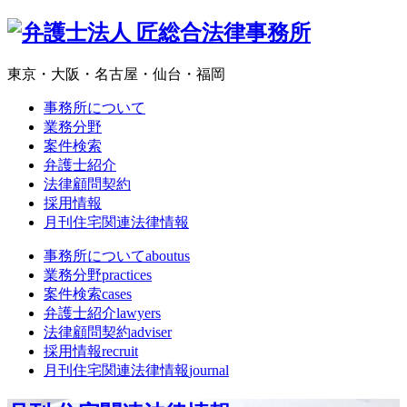
東京・大阪・名古屋・仙台・福岡
事務所について
業務分野
案件検索
弁護士紹介
法律顧問契約
採用情報
月刊住宅関連法律情報
事務所について
aboutus
業務分野
practices
案件検索
cases
弁護士紹介
lawyers
法律顧問契約
adviser
採用情報
recruit
月刊住宅関連法律情報
journal