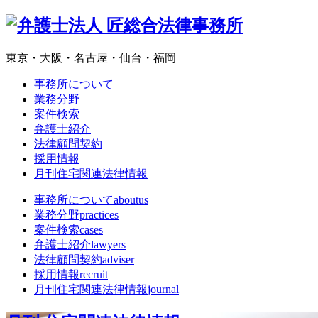
東京・大阪・名古屋・仙台・福岡
事務所について
業務分野
案件検索
弁護士紹介
法律顧問契約
採用情報
月刊住宅関連法律情報
事務所について
aboutus
業務分野
practices
案件検索
cases
弁護士紹介
lawyers
法律顧問契約
adviser
採用情報
recruit
月刊住宅関連法律情報
journal