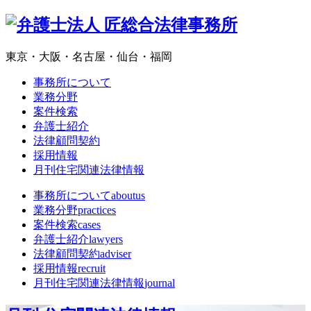
東京・大阪・名古屋・仙台・福岡
事務所について
業務分野
案件検索
弁護士紹介
法律顧問契約
採用情報
月刊住宅関連法律情報
事務所について
aboutus
業務分野
practices
案件検索
cases
弁護士紹介
lawyers
法律顧問契約
adviser
採用情報
recruit
月刊住宅関連法律情報
journal