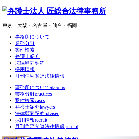
東京・大阪・名古屋・仙台・福岡
事務所について
業務分野
案件検索
弁護士紹介
法律顧問契約
採用情報
月刊住宅関連法律情報
事務所について
aboutus
業務分野
practices
案件検索
cases
弁護士紹介
lawyers
法律顧問契約
adviser
採用情報
recruit
月刊住宅関連法律情報
journal