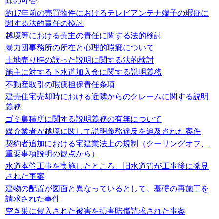
除の可否
約17年前の売買物件におけるテレビアンテナ端子の瑕疵に
関する法的責任の検討
越境等における売主の責任に関する法的検討
暴力団事務所の所在と心理的瑕疵について
土地売り時の誤った説明に関する法的検討
施主に対する下水道加入金に関する説明義務
不動産取引の瑕疵担保責任条項
建売住宅売却時における近隣からのクレームに関する説明
義務
ゴミ集積所に関する説明義務の有無について
媒介業者が越境に関して説明義務違反を追及された案件
契約者追加における宅建業法上の規制（クーリングオフ、
重要事項説明の観点から）
水道本管工事を実施したところ、旧水道管が工事後に発見
された事案
建物の配置が図面と異なっているとして、基礎の再施工を
請求された事件
空き巣に侵入された被害を損害賠償請求された事案