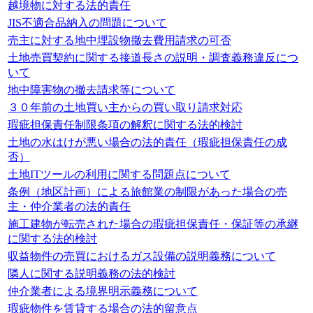
越境物に対する法的責任
JIS不適合品納入の問題について
売主に対する地中埋設物撤去費用請求の可否
土地売買契約に関する接道長さの説明・調査義務違反につ
いて
地中障害物の撤去請求等について
３０年前の土地買い主からの買い取り請求対応
瑕疵担保責任制限条項の解釈に関する法的検討
土地の水はけが悪い場合の法的責任（瑕疵担保責任の成
否）
土地ITツールの利用に関する問題点について
条例（地区計画）による旅館業の制限があった場合の売
主・仲介業者の法的責任
施工建物が転売された場合の瑕疵担保責任・保証等の承継
に関する法的検討
収益物件の売買におけるガス設備の説明義務について
隣人に関する説明義務の法的検討
仲介業者による境界明示義務について
瑕疵物件を賃貸する場合の法的留意点