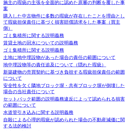
施主の瑕疵の主張を全面的に認めた原審の判断を覆した事
案
購入した中古物件に多数の瑕疵が存在したことを理由とし
て瑕疵担保責任に基づく損害賠償請求をした事案（買主
側）
ゴミ集積所に関する説明義務
賃貸土地の冠水についての説明義務
ゴミ集積所に関する説明義務
土地に地中埋設物があった場合の責任の範囲について
地中埋設物等の責任追及について（隠れた瑕疵）
新築建物の売買契約に基づき負担する瑕疵担保責任の範囲
について
安全性を欠く隣地ブロック塀・共有ブロック塀が倒壊した
場合の当社責任について
セットバック範囲の説明義務違反によって認められる損害
の範囲について
水道管引き込みに関する説明義務
自殺による心理的瑕疵が認められた場合の不動産減価に関
する法的検討