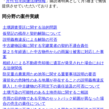
「
月刊 住宅関連法律情報
」購読者特典として月5通まで無償
提供させていただいております。
同分野の案件実績
土壌調査受託に関する法的問題
仮登記の残存と契約解除について
説明義務違反による解除の可否
中古建物設備に関する宅建業者の契約不適合責任
築２５年経過した中古物件からの雨漏り被害に対応した事
案
相続人による不動産売却後に遺言が発見された場合におけ
る法律関係
防災重点農業用ため池等に関する重要事項説明の要否
液状化の危険性のある地層が存在することの説明義務違反
購入した中古建物の不同沈下の責任追及の可否について
土壌汚染の可能性のある土地売却に関するご相談
売買の目的物である宅地のセットバック範囲が異なった場
合の売主の責任について