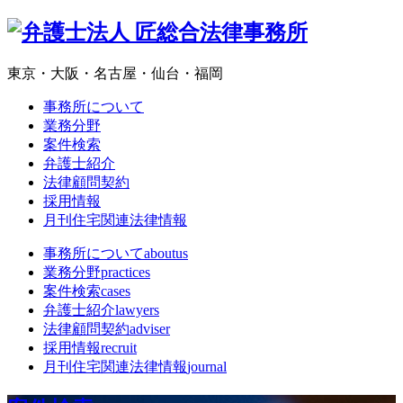
東京・大阪・名古屋・仙台・福岡
事務所について
業務分野
案件検索
弁護士紹介
法律顧問契約
採用情報
月刊住宅関連法律情報
事務所について
aboutus
業務分野
practices
案件検索
cases
弁護士紹介
lawyers
法律顧問契約
adviser
採用情報
recruit
月刊住宅関連法律情報
journal