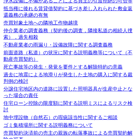
浄水設備に不備があることによる買主の引渡拒絶の可否等
抵当権に後れる賃貸借契約に基づき差し入れられた敷金返
還義務の承継の有無
売買対象土地への隣地工作物越境
仲介業者の調査義務（契約後の調査，隣接私道の相続人捜
索），過失相殺
不動産業者の雨漏り・設備故障に関する調査義務
前面道路（私道）の状況に関する説明義務等について（不
動産売買契約）
死亡事故等の発生・発覚を要件とする解除特約の意義
過去に地震による地滑りが発生した土地の購入に関する裁
判例の検討
分譲住宅地区内の道路に設置した照明器具が生産中止とな
った場合の責任
住宅ローン控除の限度額に関する説明ミスによるリスク検
討
地中埋設物（自然石）の瑕疵該当性に関するご相談
ゴミ集積場所に関する説明義務について
売買契約決済前の売主の親族の転落事故による売買契約解