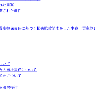
れた事案
求された事件
瑕疵担保責任に基づく損害賠償請求をした事案（買主側）
ついて
合の当社責任について
範囲について
る法的検討