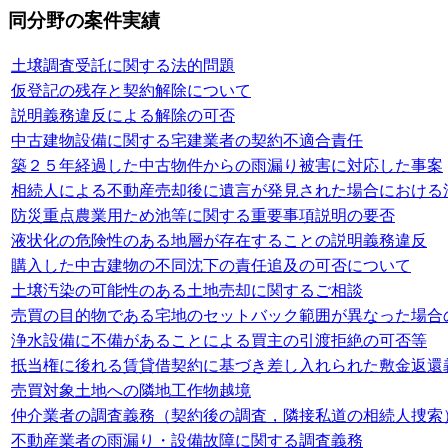
同分野の案件実績
土壌調査受託に関する法的問題
仮登記の残存と契約解除について
説明義務違反による解除の可否
中古建物設備に関する宅建業者の契約不適合責任
築２５年経過した中古物件からの雨漏り被害に対応した事案
相続人による不動産売却後に遺言が発見された場合における
防災重点農業用ため池等に関する重要事項説明の要否
液状化の危険性のある地層が存在することの説明義務違反
購入した中古建物の不同沈下の責任追及の可否について
土壌汚染の可能性のある土地売却に関するご相談
売買の目的物である宅地のセットバック範囲が異なった場合
浄水設備に不備があることによる買主の引渡拒絶の可否等
抵当権に後れる賃貸借契約に基づき差し入れられた敷金返還
売買対象土地への隣地工作物越境
仲介業者の調査義務（契約後の調査，隣接私道の相続人捜索
不動産業者の雨漏り・設備故障に関する調査義務