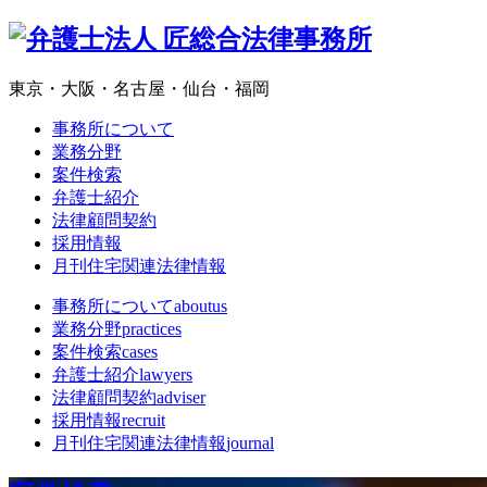
東京・大阪・名古屋・仙台・福岡
事務所について
業務分野
案件検索
弁護士紹介
法律顧問契約
採用情報
月刊住宅関連法律情報
事務所について
aboutus
業務分野
practices
案件検索
cases
弁護士紹介
lawyers
法律顧問契約
adviser
採用情報
recruit
月刊住宅関連法律情報
journal