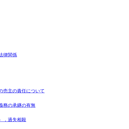
法律関係
の売主の責任について
義務の承継の有無
），過失相殺