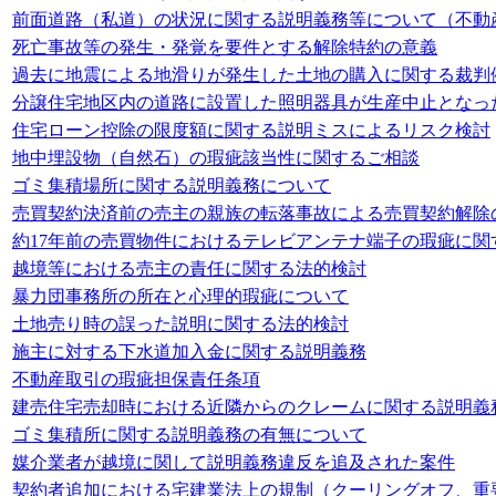
前面道路（私道）の状況に関する説明義務等について（不動
死亡事故等の発生・発覚を要件とする解除特約の意義
過去に地震による地滑りが発生した土地の購入に関する裁判
分譲住宅地区内の道路に設置した照明器具が生産中止となっ
住宅ローン控除の限度額に関する説明ミスによるリスク検討
地中埋設物（自然石）の瑕疵該当性に関するご相談
ゴミ集積場所に関する説明義務について
売買契約決済前の売主の親族の転落事故による売買契約解除
約17年前の売買物件におけるテレビアンテナ端子の瑕疵に関
越境等における売主の責任に関する法的検討
暴力団事務所の所在と心理的瑕疵について
土地売り時の誤った説明に関する法的検討
施主に対する下水道加入金に関する説明義務
不動産取引の瑕疵担保責任条項
建売住宅売却時における近隣からのクレームに関する説明義
ゴミ集積所に関する説明義務の有無について
媒介業者が越境に関して説明義務違反を追及された案件
契約者追加における宅建業法上の規制（クーリングオフ、重