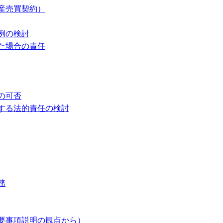
産売買契約）
例の検討
た場合の責任
の可否
する法的責任の検討
務
要事項説明の観点から）