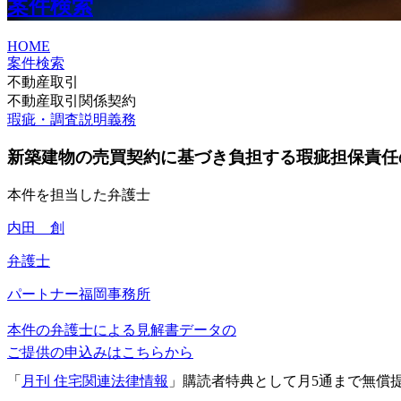
案件検索
HOME
案件検索
不動産取引
不動産取引関係契約
瑕疵・調査説明義務
新築建物の売買契約に基づき負担する瑕疵担保責任
本件を担当した弁護士
内田 創
弁護士
パートナー
福岡事務所
本件の弁護士による見解書データの
ご提供の申込みはこちらから
「
月刊 住宅関連法律情報
」購読者特典として月5通まで無償