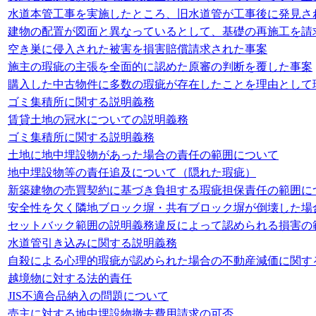
水道本管工事を実施したところ、旧水道管が工事後に発見さ
建物の配置が図面と異なっているとして、基礎の再施工を請
空き巣に侵入された被害を損害賠償請求された事案
施主の瑕疵の主張を全面的に認めた原審の判断を覆した事案
購入した中古物件に多数の瑕疵が存在したことを理由として
ゴミ集積所に関する説明義務
賃貸土地の冠水についての説明義務
ゴミ集積所に関する説明義務
土地に地中埋設物があった場合の責任の範囲について
地中埋設物等の責任追及について（隠れた瑕疵）
新築建物の売買契約に基づき負担する瑕疵担保責任の範囲に
安全性を欠く隣地ブロック塀・共有ブロック塀が倒壊した場
セットバック範囲の説明義務違反によって認められる損害の
水道管引き込みに関する説明義務
自殺による心理的瑕疵が認められた場合の不動産減価に関す
越境物に対する法的責任
JIS不適合品納入の問題について
売主に対する地中埋設物撤去費用請求の可否