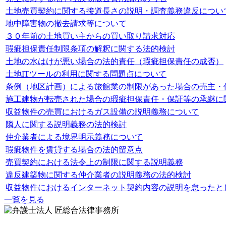
土地売買契約に関する接道長さの説明・調査義務違反につい
地中障害物の撤去請求等について
３０年前の土地買い主からの買い取り請求対応
瑕疵担保責任制限条項の解釈に関する法的検討
土地の水はけが悪い場合の法的責任（瑕疵担保責任の成否）
土地ITツールの利用に関する問題点について
条例（地区計画）による旅館業の制限があった場合の売主・
施工建物が転売された場合の瑕疵担保責任・保証等の承継に
収益物件の売買におけるガス設備の説明義務について
隣人に関する説明義務の法的検討
仲介業者による境界明示義務について
瑕疵物件を賃貸する場合の法的留意点
売買契約における法令上の制限に関する説明義務
違反建築物に関する仲介業者の説明義務の法的検討
収益物件におけるインターネット契約内容の説明を怠ったと
一覧を見る