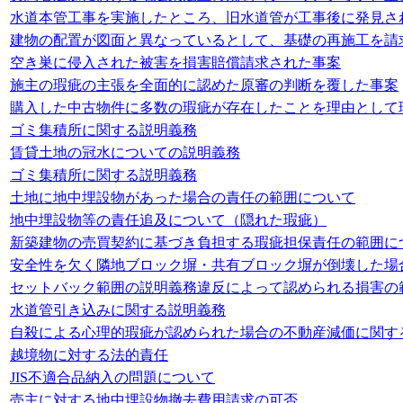
水道本管工事を実施したところ、旧水道管が工事後に発見さ
建物の配置が図面と異なっているとして、基礎の再施工を請
空き巣に侵入された被害を損害賠償請求された事案
施主の瑕疵の主張を全面的に認めた原審の判断を覆した事案
購入した中古物件に多数の瑕疵が存在したことを理由として
ゴミ集積所に関する説明義務
賃貸土地の冠水についての説明義務
ゴミ集積所に関する説明義務
土地に地中埋設物があった場合の責任の範囲について
地中埋設物等の責任追及について（隠れた瑕疵）
新築建物の売買契約に基づき負担する瑕疵担保責任の範囲に
安全性を欠く隣地ブロック塀・共有ブロック塀が倒壊した場
セットバック範囲の説明義務違反によって認められる損害の
水道管引き込みに関する説明義務
自殺による心理的瑕疵が認められた場合の不動産減価に関す
越境物に対する法的責任
JIS不適合品納入の問題について
売主に対する地中埋設物撤去費用請求の可否