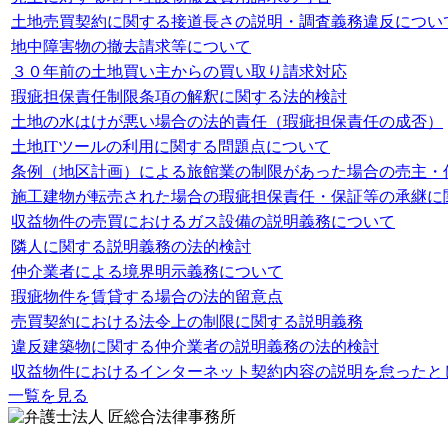
土地売買契約に関する接道長さの説明・調査義務違反につい
地中障害物の撤去請求等について
３０年前の土地買い主からの買い取り請求対応
瑕疵担保責任制限条項の解釈に関する法的検討
土地の水はけが悪い場合の法的責任（瑕疵担保責任の成否）
土地ITツールの利用に関する問題点について
条例（地区計画）による旅館業の制限があった場合の売主・
施工建物が転売された場合の瑕疵担保責任・保証等の承継に
収益物件の売買におけるガス設備の説明義務について
隣人に関する説明義務の法的検討
仲介業者による境界明示義務について
瑕疵物件を賃貸する場合の法的留意点
売買契約における法令上の制限に関する説明義務
違反建築物に関する仲介業者の説明義務の法的検討
収益物件におけるインターネット契約内容の説明を怠ったと
一覧を見る