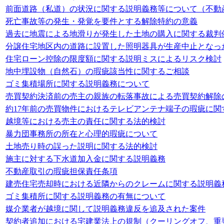
前面道路（私道）の状況に関する説明義務等について（不動
死亡事故等の発生・発覚を要件とする解除特約の意義
過去に地震による地滑りが発生した土地の購入に関する裁判
分譲住宅地区内の道路に設置した照明器具が生産中止となっ
住宅ローン控除の限度額に関する説明ミスによるリスク検討
地中埋設物（自然石）の瑕疵該当性に関するご相談
ゴミ集積場所に関する説明義務について
売買契約決済前の売主の親族の転落事故による売買契約解除
約17年前の売買物件におけるテレビアンテナ端子の瑕疵に関
越境等における売主の責任に関する法的検討
暴力団事務所の所在と心理的瑕疵について
土地売り時の誤った説明に関する法的検討
施主に対する下水道加入金に関する説明義務
不動産取引の瑕疵担保責任条項
建売住宅売却時における近隣からのクレームに関する説明義
ゴミ集積所に関する説明義務の有無について
媒介業者が越境に関して説明義務違反を追及された案件
契約者追加における宅建業法上の規制（クーリングオフ、重