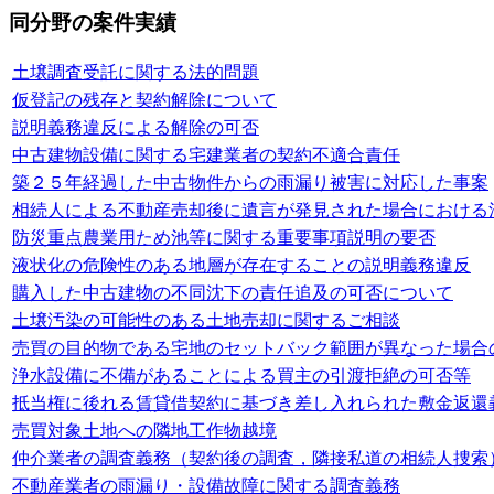
同分野の案件実績
土壌調査受託に関する法的問題
仮登記の残存と契約解除について
説明義務違反による解除の可否
中古建物設備に関する宅建業者の契約不適合責任
築２５年経過した中古物件からの雨漏り被害に対応した事案
相続人による不動産売却後に遺言が発見された場合における
防災重点農業用ため池等に関する重要事項説明の要否
液状化の危険性のある地層が存在することの説明義務違反
購入した中古建物の不同沈下の責任追及の可否について
土壌汚染の可能性のある土地売却に関するご相談
売買の目的物である宅地のセットバック範囲が異なった場合
浄水設備に不備があることによる買主の引渡拒絶の可否等
抵当権に後れる賃貸借契約に基づき差し入れられた敷金返還
売買対象土地への隣地工作物越境
仲介業者の調査義務（契約後の調査，隣接私道の相続人捜索
不動産業者の雨漏り・設備故障に関する調査義務