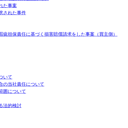
れた事案
求された事件
瑕疵担保責任に基づく損害賠償請求をした事案（買主側）
ついて
合の当社責任について
範囲について
る法的検討