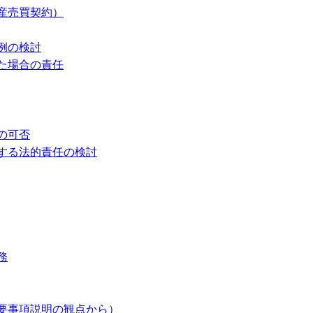
産売買契約）
例の検討
た場合の責任
の可否
する法的責任の検討
務
要事項説明の観点から）