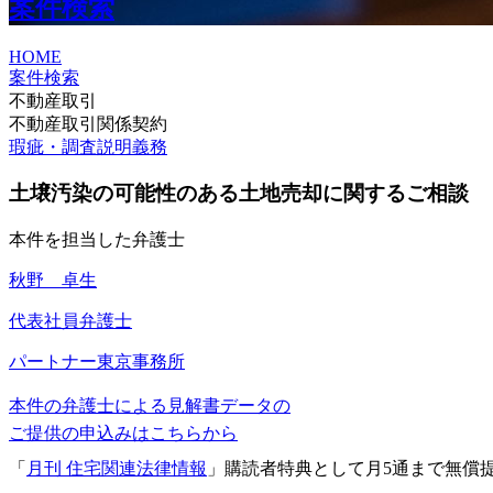
案件検索
HOME
案件検索
不動産取引
不動産取引関係契約
瑕疵・調査説明義務
土壌汚染の可能性のある土地売却に関するご相談
本件を担当した弁護士
秋野 卓生
代表社員弁護士
パートナー
東京事務所
本件の弁護士による見解書データの
ご提供の申込みはこちらから
「
月刊 住宅関連法律情報
」購読者特典として月5通まで無償