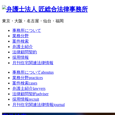
東京・大阪・名古屋・仙台・福岡
事務所について
業務分野
案件検索
弁護士紹介
法律顧問契約
採用情報
月刊住宅関連法律情報
事務所について
aboutus
業務分野
practices
案件検索
cases
弁護士紹介
lawyers
法律顧問契約
adviser
採用情報
recruit
月刊住宅関連法律情報
journal