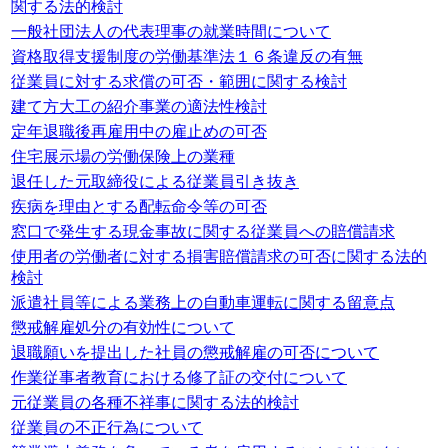
関する法的検討
一般社団法人の代表理事の就業時間について
資格取得支援制度の労働基準法１６条違反の有無
従業員に対する求償の可否・範囲に関する検討
建て方大工の紹介事業の適法性検討
定年退職後再雇用中の雇止めの可否
住宅展示場の労働保険上の業種
退任した元取締役による従業員引き抜き
疾病を理由とする配転命令等の可否
窓口で発生する現金事故に関する従業員への賠償請求
使用者の労働者に対する損害賠償請求の可否に関する法的
検討
派遣社員等による業務上の自動車運転に関する留意点
懲戒解雇処分の有効性について
退職願いを提出した社員の懲戒解雇の可否について
作業従事者教育における修了証の交付について
元従業員の各種不祥事に関する法的検討
従業員の不正行為について