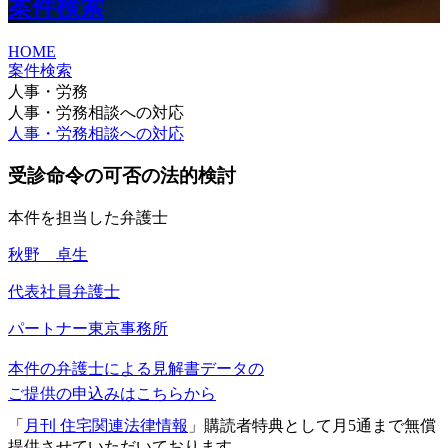
案件検索
HOME
案件検索
人事・労務
人事・労務相談への対応
人事・労務相談への対応
受診命令の可否の法的検討
本件を担当した弁護士
秋野 卓生
代表社員弁護士
パートナー
東京事務所
本件の弁護士による見解書データの
ご提供の申込みはこちらから
「
月刊 住宅関連法律情報
」購読者特典として月5通まで無償
提供させていただいております。