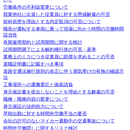
労働条件の不利益変更について
競業他社に出資した従業員に対する懲戒解雇の可否
前科前歴を理由とする内定取消の可否について
職長が運転する車両に乗って現場に向かう時間の労働時間
該当性
有期雇用契約と試用期間に関する検討
試用期間満了による解約権行使の可否・基準
業務上のミスにつき従業員に賠償を求めることの可否
退職証明書に記載すべき事項
道路交通法施行規則の改正に伴う酒気帯びの有無の確認方
法
工事場所への運搬委託と偽装請負
身元保証書を提出しないことを理由とする解雇の可否
職種・職務内容の変更について
身元保証の法的効力について
早朝出勤に対する時間外労働手当の要否
会社の許可のないマイカー通勤中の交通事故について
時間外労働隠しに関するリスク検討