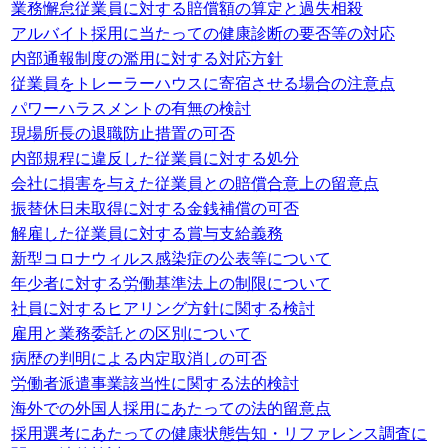
業務懈怠従業員に対する賠償額の算定と過失相殺
アルバイト採用に当たっての健康診断の要否等の対応
内部通報制度の濫用に対する対応方針
従業員をトレーラーハウスに寄宿させる場合の注意点
パワーハラスメントの有無の検討
現場所長の退職防止措置の可否
内部規程に違反した従業員に対する処分
会社に損害を与えた従業員との賠償合意上の留意点
振替休日未取得に対する金銭補償の可否
解雇した従業員に対する賞与支給義務
新型コロナウィルス感染症の公表等について
年少者に対する労働基準法上の制限について
社員に対するヒアリング方針に関する検討
雇用と業務委託との区別について
病歴の判明による内定取消しの可否
労働者派遣事業該当性に関する法的検討
海外での外国人採用にあたっての法的留意点
採用選考にあたっての健康状態告知・リファレンス調査に