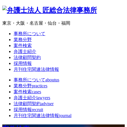
東京・大阪・名古屋・仙台・福岡
事務所について
業務分野
案件検索
弁護士紹介
法律顧問契約
採用情報
月刊住宅関連法律情報
事務所について
aboutus
業務分野
practices
案件検索
cases
弁護士紹介
lawyers
法律顧問契約
adviser
採用情報
recruit
月刊住宅関連法律情報
journal