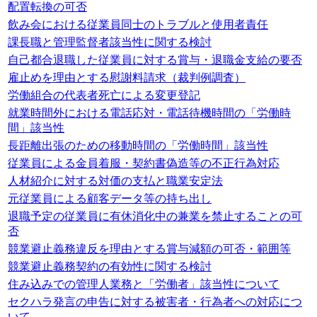
配置転換の可否
飲み会における従業員同士のトラブルと使用者責任
課長職と管理監督者該当性に関する検討
自己都合退職した従業員に対する賞与・退職金支給の要否
雇止めを理由とする慰謝料請求（裁判例調査）
労働組合の代表者死亡による変更登記
就業時間外における電話応対・電話待機時間の「労働時
間」該当性
長距離出張のための移動時間の「労働時間」該当性
従業員による金員着服・契約書偽造等の不正行為対応
人材紹介に対する対価の支払と職業安定法
元従業員による顧客データ等の持ち出し
退職予定の従業員に有休消化中の兼業を禁止することの可
否
競業避止義務違反を理由とする賞与減額の可否・範囲等
競業避止義務契約の有効性に関する検討
住み込みでの管理人業務と「労働者」該当性について
セクハラ発言の申告に対する被害者・行為者への対応につ
いて