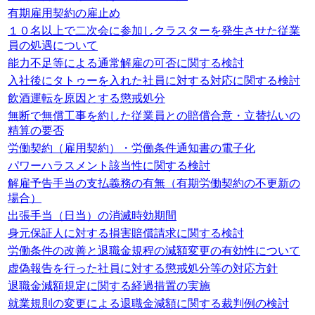
有期雇用契約の雇止め
１０名以上で二次会に参加しクラスターを発生させた従業
員の処遇について
能力不足等による通常解雇の可否に関する検討
入社後にタトゥーを入れた社員に対する対応に関する検討
飲酒運転を原因とする懲戒処分
無断で無償工事を約した従業員との賠償合意・立替払いの
精算の要否
労働契約（雇用契約）・労働条件通知書の電子化
パワーハラスメント該当性に関する検討
解雇予告手当の支払義務の有無（有期労働契約の不更新の
場合）
出張手当（日当）の消滅時効期間
身元保証人に対する損害賠償請求に関する検討
労働条件の改善と退職金規程の減額変更の有効性について
虚偽報告を行った社員に対する懲戒処分等の対応方針
退職金減額規定に関する経過措置の実施
就業規則の変更による退職金減額に関する裁判例の検討