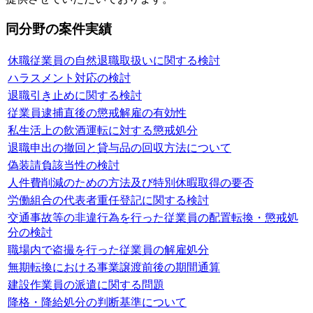
同分野の案件実績
休職従業員の自然退職取扱いに関する検討
ハラスメント対応の検討
退職引き止めに関する検討
従業員逮捕直後の懲戒解雇の有効性
私生活上の飲酒運転に対する懲戒処分
退職申出の撤回と貸与品の回収方法について
偽装請負該当性の検討
人件費削減のための方法及び特別休暇取得の要否
労働組合の代表者重任登記に関する検討
交通事故等の非違行為を行った従業員の配置転換・懲戒処
分の検討
職場内で盗撮を行った従業員の解雇処分
無期転換における事業譲渡前後の期間通算
建設作業員の派遣に関する問題
降格・降給処分の判断基準について