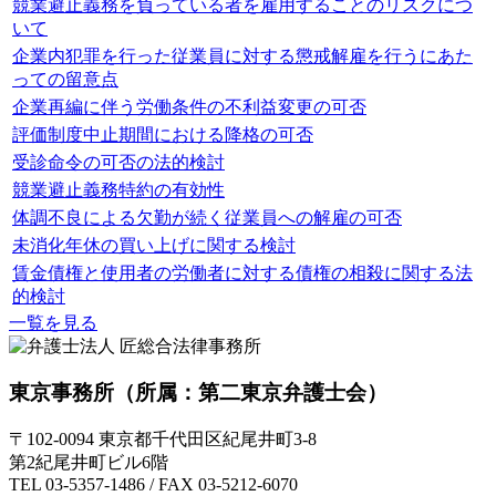
競業避止義務を負っている者を雇用することのリスクにつ
いて
企業内犯罪を行った従業員に対する懲戒解雇を行うにあた
っての留意点
企業再編に伴う労働条件の不利益変更の可否
評価制度中止期間における降格の可否
受診命令の可否の法的検討
競業避止義務特約の有効性
体調不良による欠勤が続く従業員への解雇の可否
未消化年休の買い上げに関する検討
賃金債権と使用者の労働者に対する債権の相殺に関する法
的検討
一覧を見る
東京事務所
（所属：第二東京弁護士会）
〒102-0094 東京都千代田区紀尾井町3-8
第2紀尾井町ビル6階
TEL 03-5357-1486 / FAX 03-5212-6070