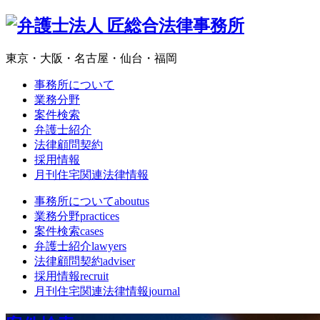
東京・大阪・名古屋・仙台・福岡
事務所について
業務分野
案件検索
弁護士紹介
法律顧問契約
採用情報
月刊住宅関連法律情報
事務所について
aboutus
業務分野
practices
案件検索
cases
弁護士紹介
lawyers
法律顧問契約
adviser
採用情報
recruit
月刊住宅関連法律情報
journal