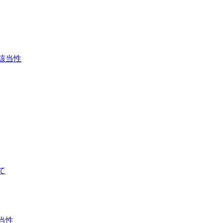
該当性
て
当性