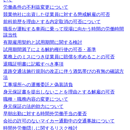
労働条件の不利益変更について
競業他社に出資した従業員に対する懲戒解雇の可否
前科前歴を理由とする内定取消の可否について
職長が運転する車両に乗って現場に向かう時間の労働時間
該当性
有期雇用契約と試用期間に関する検討
試用期間満了による解約権行使の可否・基準
業務上のミスにつき従業員に賠償を求めることの可否
退職証明書に記載すべき事項
道路交通法施行規則の改正に伴う酒気帯びの有無の確認方
法
工事場所への運搬委託と偽装請負
身元保証書を提出しないことを理由とする解雇の可否
職種・職務内容の変更について
身元保証の法的効力について
早朝出勤に対する時間外労働手当の要否
会社の許可のないマイカー通勤中の交通事故について
時間外労働隠しに関するリスク検討