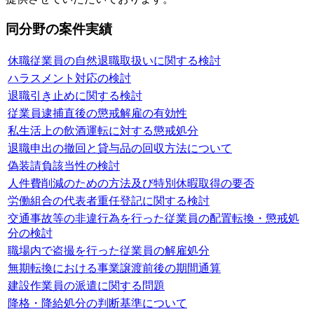
同分野の案件実績
休職従業員の自然退職取扱いに関する検討
ハラスメント対応の検討
退職引き止めに関する検討
従業員逮捕直後の懲戒解雇の有効性
私生活上の飲酒運転に対する懲戒処分
退職申出の撤回と貸与品の回収方法について
偽装請負該当性の検討
人件費削減のための方法及び特別休暇取得の要否
労働組合の代表者重任登記に関する検討
交通事故等の非違行為を行った従業員の配置転換・懲戒処
分の検討
職場内で盗撮を行った従業員の解雇処分
無期転換における事業譲渡前後の期間通算
建設作業員の派遣に関する問題
降格・降給処分の判断基準について