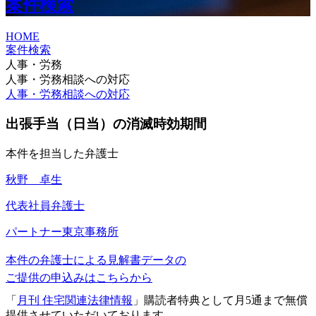
案件検索
HOME
案件検索
人事・労務
人事・労務相談への対応
人事・労務相談への対応
出張手当（日当）の消滅時効期間
本件を担当した弁護士
秋野 卓生
代表社員弁護士
パートナー
東京事務所
本件の弁護士による見解書データの
ご提供の申込みはこちらから
「
月刊 住宅関連法律情報
」購読者特典として月5通まで無償
提供させていただいております。