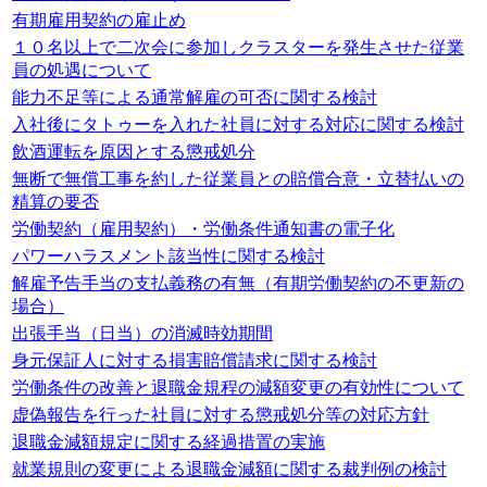
有期雇用契約の雇止め
１０名以上で二次会に参加しクラスターを発生させた従業
員の処遇について
能力不足等による通常解雇の可否に関する検討
入社後にタトゥーを入れた社員に対する対応に関する検討
飲酒運転を原因とする懲戒処分
無断で無償工事を約した従業員との賠償合意・立替払いの
精算の要否
労働契約（雇用契約）・労働条件通知書の電子化
パワーハラスメント該当性に関する検討
解雇予告手当の支払義務の有無（有期労働契約の不更新の
場合）
出張手当（日当）の消滅時効期間
身元保証人に対する損害賠償請求に関する検討
労働条件の改善と退職金規程の減額変更の有効性について
虚偽報告を行った社員に対する懲戒処分等の対応方針
退職金減額規定に関する経過措置の実施
就業規則の変更による退職金減額に関する裁判例の検討