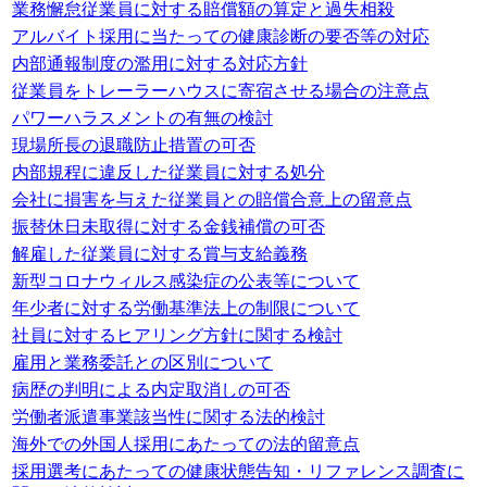
業務懈怠従業員に対する賠償額の算定と過失相殺
アルバイト採用に当たっての健康診断の要否等の対応
内部通報制度の濫用に対する対応方針
従業員をトレーラーハウスに寄宿させる場合の注意点
パワーハラスメントの有無の検討
現場所長の退職防止措置の可否
内部規程に違反した従業員に対する処分
会社に損害を与えた従業員との賠償合意上の留意点
振替休日未取得に対する金銭補償の可否
解雇した従業員に対する賞与支給義務
新型コロナウィルス感染症の公表等について
年少者に対する労働基準法上の制限について
社員に対するヒアリング方針に関する検討
雇用と業務委託との区別について
病歴の判明による内定取消しの可否
労働者派遣事業該当性に関する法的検討
海外での外国人採用にあたっての法的留意点
採用選考にあたっての健康状態告知・リファレンス調査に