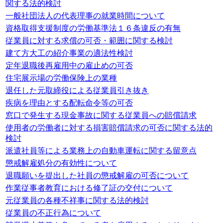
関する法的検討
一般社団法人の代表理事の就業時間について
資格取得支援制度の労働基準法１６条違反の有無
従業員に対する求償の可否・範囲に関する検討
建て方大工の紹介事業の適法性検討
定年退職後再雇用中の雇止めの可否
住宅展示場の労働保険上の業種
退任した元取締役による従業員引き抜き
疾病を理由とする配転命令等の可否
窓口で発生する現金事故に関する従業員への賠償請求
使用者の労働者に対する損害賠償請求の可否に関する法的
検討
派遣社員等による業務上の自動車運転に関する留意点
懲戒解雇処分の有効性について
退職願いを提出した社員の懲戒解雇の可否について
作業従事者教育における修了証の交付について
元従業員の各種不祥事に関する法的検討
従業員の不正行為について