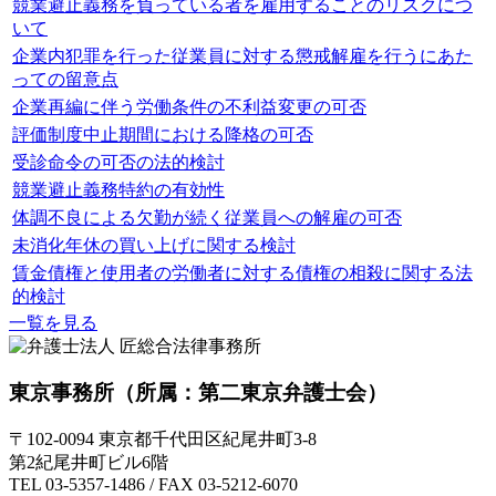
競業避止義務を負っている者を雇用することのリスクにつ
いて
企業内犯罪を行った従業員に対する懲戒解雇を行うにあた
っての留意点
企業再編に伴う労働条件の不利益変更の可否
評価制度中止期間における降格の可否
受診命令の可否の法的検討
競業避止義務特約の有効性
体調不良による欠勤が続く従業員への解雇の可否
未消化年休の買い上げに関する検討
賃金債権と使用者の労働者に対する債権の相殺に関する法
的検討
一覧を見る
東京事務所
（所属：第二東京弁護士会）
〒102-0094 東京都千代田区紀尾井町3-8
第2紀尾井町ビル6階
TEL 03-5357-1486 / FAX 03-5212-6070