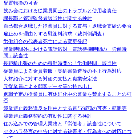
配置転換の可否
飲み会における従業員同士のトラブルと使用者責任
課長職と管理監督者該当性に関する検討
自己都合退職した従業員に対する賞与・退職金支給の要否
雇止めを理由とする慰謝料請求（裁判例調査）
労働組合の代表者死亡による変更登記
就業時間外における電話応対・電話待機時間の「労働時
間」該当性
長距離出張のための移動時間の「労働時間」該当性
従業員による金員着服・契約書偽造等の不正行為対応
人材紹介に対する対価の支払と職業安定法
元従業員による顧客データ等の持ち出し
退職予定の従業員に有休消化中の兼業を禁止することの可
否
競業避止義務違反を理由とする賞与減額の可否・範囲等
競業避止義務契約の有効性に関する検討
住み込みでの管理人業務と「労働者」該当性について
セクハラ発言の申告に対する被害者・行為者への対応につ
いて