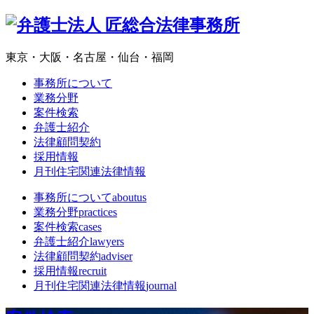
東京・大阪・名古屋・仙台・福岡
事務所について
業務分野
案件検索
弁護士紹介
法律顧問契約
採用情報
月刊住宅関連法律情報
事務所について
aboutus
業務分野
practices
案件検索
cases
弁護士紹介
lawyers
法律顧問契約
adviser
採用情報
recruit
月刊住宅関連法律情報
journal