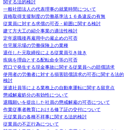
関する法的検討
一般社団法人の代表理事の就業時間について
資格取得支援制度の労働基準法１６条違反の有無
従業員に対する求償の可否・範囲に関する検討
建て方大工の紹介事業の適法性検討
定年退職後再雇用中の雇止めの可否
住宅展示場の労働保険上の業種
退任した元取締役による従業員引き抜き
疾病を理由とする配転命令等の可否
窓口で発生する現金事故に関する従業員への賠償請求
使用者の労働者に対する損害賠償請求の可否に関する法的
検討
派遣社員等による業務上の自動車運転に関する留意点
懲戒解雇処分の有効性について
退職願いを提出した社員の懲戒解雇の可否について
作業従事者教育における修了証の交付について
元従業員の各種不祥事に関する法的検討
従業員の不正行為について