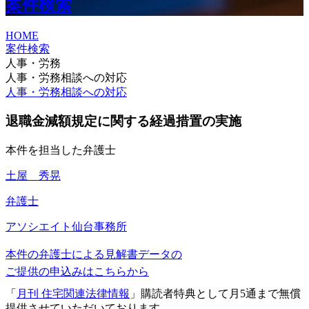
案件検索
HOME
案件検索
人事・労務
人事・労務相談への対応
人事・労務相談への対応
退職金減額規定に関する経過措置の実施
本件を担当した弁護士
土屋 秀晃
弁護士
アソシエイト
仙台事務所
本件の弁護士による見解書データの
ご提供の申込みはこちらから
「
月刊 住宅関連法律情報
」購読者特典として月5通まで無償
提供させていただいております。