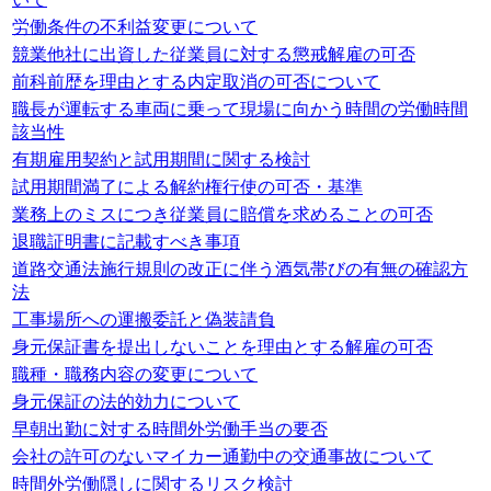
労働条件の不利益変更について
競業他社に出資した従業員に対する懲戒解雇の可否
前科前歴を理由とする内定取消の可否について
職長が運転する車両に乗って現場に向かう時間の労働時間
該当性
有期雇用契約と試用期間に関する検討
試用期間満了による解約権行使の可否・基準
業務上のミスにつき従業員に賠償を求めることの可否
退職証明書に記載すべき事項
道路交通法施行規則の改正に伴う酒気帯びの有無の確認方
法
工事場所への運搬委託と偽装請負
身元保証書を提出しないことを理由とする解雇の可否
職種・職務内容の変更について
身元保証の法的効力について
早朝出勤に対する時間外労働手当の要否
会社の許可のないマイカー通勤中の交通事故について
時間外労働隠しに関するリスク検討