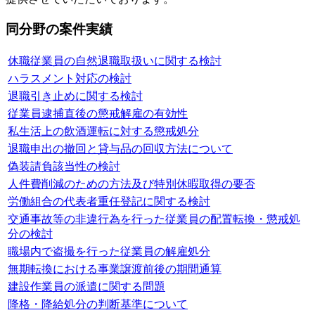
同分野の案件実績
休職従業員の自然退職取扱いに関する検討
ハラスメント対応の検討
退職引き止めに関する検討
従業員逮捕直後の懲戒解雇の有効性
私生活上の飲酒運転に対する懲戒処分
退職申出の撤回と貸与品の回収方法について
偽装請負該当性の検討
人件費削減のための方法及び特別休暇取得の要否
労働組合の代表者重任登記に関する検討
交通事故等の非違行為を行った従業員の配置転換・懲戒処
分の検討
職場内で盗撮を行った従業員の解雇処分
無期転換における事業譲渡前後の期間通算
建設作業員の派遣に関する問題
降格・降給処分の判断基準について