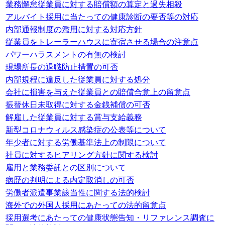
業務懈怠従業員に対する賠償額の算定と過失相殺
アルバイト採用に当たっての健康診断の要否等の対応
内部通報制度の濫用に対する対応方針
従業員をトレーラーハウスに寄宿させる場合の注意点
パワーハラスメントの有無の検討
現場所長の退職防止措置の可否
内部規程に違反した従業員に対する処分
会社に損害を与えた従業員との賠償合意上の留意点
振替休日未取得に対する金銭補償の可否
解雇した従業員に対する賞与支給義務
新型コロナウィルス感染症の公表等について
年少者に対する労働基準法上の制限について
社員に対するヒアリング方針に関する検討
雇用と業務委託との区別について
病歴の判明による内定取消しの可否
労働者派遣事業該当性に関する法的検討
海外での外国人採用にあたっての法的留意点
採用選考にあたっての健康状態告知・リファレンス調査に