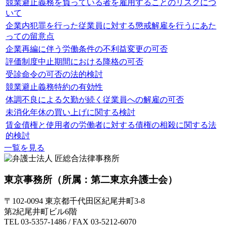
競業避止義務を負っている者を雇用することのリスクにつ
いて
企業内犯罪を行った従業員に対する懲戒解雇を行うにあた
っての留意点
企業再編に伴う労働条件の不利益変更の可否
評価制度中止期間における降格の可否
受診命令の可否の法的検討
競業避止義務特約の有効性
体調不良による欠勤が続く従業員への解雇の可否
未消化年休の買い上げに関する検討
賃金債権と使用者の労働者に対する債権の相殺に関する法
的検討
一覧を見る
東京事務所
（所属：第二東京弁護士会）
〒102-0094 東京都千代田区紀尾井町3-8
第2紀尾井町ビル6階
TEL 03-5357-1486 / FAX 03-5212-6070