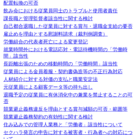
配置転換の可否
飲み会における従業員同士のトラブルと使用者責任
課長職と管理監督者該当性に関する検討
自己都合退職した従業員に対する賞与・退職金支給の要否
雇止めを理由とする慰謝料請求（裁判例調査）
労働組合の代表者死亡による変更登記
就業時間外における電話応対・電話待機時間の「労働時
間」該当性
長距離出張のための移動時間の「労働時間」該当性
従業員による金員着服・契約書偽造等の不正行為対応
人材紹介に対する対価の支払と職業安定法
元従業員による顧客データ等の持ち出し
退職予定の従業員に有休消化中の兼業を禁止することの可
否
競業避止義務違反を理由とする賞与減額の可否・範囲等
競業避止義務契約の有効性に関する検討
住み込みでの管理人業務と「労働者」該当性について
セクハラ発言の申告に対する被害者・行為者への対応につ
いて