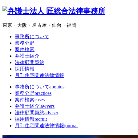
東京・大阪・名古屋・仙台・福岡
事務所について
業務分野
案件検索
弁護士紹介
法律顧問契約
採用情報
月刊住宅関連法律情報
事務所について
aboutus
業務分野
practices
案件検索
cases
弁護士紹介
lawyers
法律顧問契約
adviser
採用情報
recruit
月刊住宅関連法律情報
journal