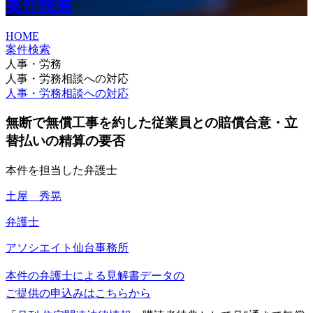
案件検索
HOME
案件検索
人事・労務
人事・労務相談への対応
人事・労務相談への対応
無断で無償工事を約した従業員との賠償合意・立
替払いの精算の要否
本件を担当した弁護士
土屋 秀晃
弁護士
アソシエイト
仙台事務所
本件の弁護士による見解書データの
ご提供の申込みはこちらから