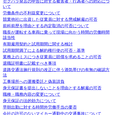
セクハラ発言の申告に対する被害者・行為者への対応につ
いて
労働条件の不利益変更について
競業他社に出資した従業員に対する懲戒解雇の可否
前科前歴を理由とする内定取消の可否について
職長が運転する車両に乗って現場に向かう時間の労働時間
該当性
有期雇用契約と試用期間に関する検討
試用期間満了による解約権行使の可否・基準
業務上のミスにつき従業員に賠償を求めることの可否
退職証明書に記載すべき事項
道路交通法施行規則の改正に伴う酒気帯びの有無の確認方
法
工事場所への運搬委託と偽装請負
身元保証書を提出しないことを理由とする解雇の可否
職種・職務内容の変更について
身元保証の法的効力について
早朝出勤に対する時間外労働手当の要否
会社の許可のないマイカー通勤中の交通事故について