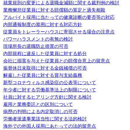
就業規則の変更による退職金減額に関する裁判例の検討
業務懈怠従業員に対する賠償額の算定と過失相殺
アルバイト採用に当たっての健康診断の要否等の対応
内部通報制度の濫用に対する対応方針
従業員をトレーラーハウスに寄宿させる場合の注意点
パワーハラスメントの有無の検討
現場所長の退職防止措置の可否
内部規程に違反した従業員に対する処分
会社に損害を与えた従業員との賠償合意上の留意点
振替休日未取得に対する金銭補償の可否
解雇した従業員に対する賞与支給義務
新型コロナウィルス感染症の公表等について
年少者に対する労働基準法上の制限について
社員に対するヒアリング方針に関する検討
雇用と業務委託との区別について
病歴の判明による内定取消しの可否
労働者派遣事業該当性に関する法的検討
海外での外国人採用にあたっての法的留意点