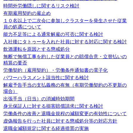
時間外労働隠しに関するリスク検討
有期雇用契約の雇止め
１０名以上で二次会に参加しクラスターを発生させた従業
員の処遇について
能力不足等による通常解雇の可否に関する検討
入社後にタトゥーを入れた社員に対する対応に関する検討
飲酒運転を原因とする懲戒処分
無断で無償工事を約した従業員との賠償合意・立替払いの
精算の要否
労働契約（雇用契約）・労働条件通知書の電子化
パワーハラスメント該当性に関する検討
解雇予告手当の支払義務の有無（有期労働契約の不更新の
場合）
出張手当（日当）の消滅時効期間
身元保証人に対する損害賠償請求に関する検討
労働条件の改善と退職金規程の減額変更の有効性について
虚偽報告を行った社員に対する懲戒処分等の対応方針
退職金減額規定に関する経過措置の実施