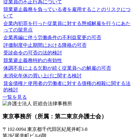
従業員の不正行為について
競業避止義務を負っている者を雇用することのリスクにつ
いて
企業内犯罪を行った従業員に対する懲戒解雇を行うにあた
っての留意点
企業再編に伴う労働条件の不利益変更の可否
評価制度中止期間における降格の可否
受診命令の可否の法的検討
競業避止義務特約の有効性
体調不良による欠勤が続く従業員への解雇の可否
未消化年休の買い上げに関する検討
賃金債権と使用者の労働者に対する債権の相殺に関する法
的検討
一覧を見る
東京事務所
（所属：第二東京弁護士会）
〒102-0094 東京都千代田区紀尾井町3-8
第2紀尾井町ビル6階