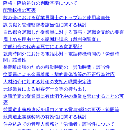
降格・降給処分の判断基準について
配置転換の可否
飲み会における従業員同士のトラブルと使用者責任
課長職と管理監督者該当性に関する検討
自己都合退職した従業員に対する賞与・退職金支給の要否
雇止めを理由とする慰謝料請求（裁判例調査）
労働組合の代表者死亡による変更登記
就業時間外における電話応対・電話待機時間の「労働時
間」該当性
長距離出張のための移動時間の「労働時間」該当性
従業員による金員着服・契約書偽造等の不正行為対応
人材紹介に対する対価の支払と職業安定法
元従業員による顧客データ等の持ち出し
退職予定の従業員に有休消化中の兼業を禁止することの可
否
競業避止義務違反を理由とする賞与減額の可否・範囲等
競業避止義務契約の有効性に関する検討
住み込みでの管理人業務と「労働者」該当性について