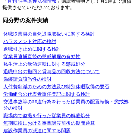
「
月刊 住宅関連法律情報
」購読者特典として月5通まで無償
提供させていただいております。
同分野の案件実績
休職従業員の自然退職取扱いに関する検討
ハラスメント対応の検討
退職引き止めに関する検討
従業員逮捕直後の懲戒解雇の有効性
私生活上の飲酒運転に対する懲戒処分
退職申出の撤回と貸与品の回収方法について
偽装請負該当性の検討
人件費削減のための方法及び特別休暇取得の要否
労働組合の代表者重任登記に関する検討
交通事故等の非違行為を行った従業員の配置転換・懲戒処
分の検討
職場内で盗撮を行った従業員の解雇処分
無期転換における事業譲渡前後の期間通算
建設作業員の派遣に関する問題