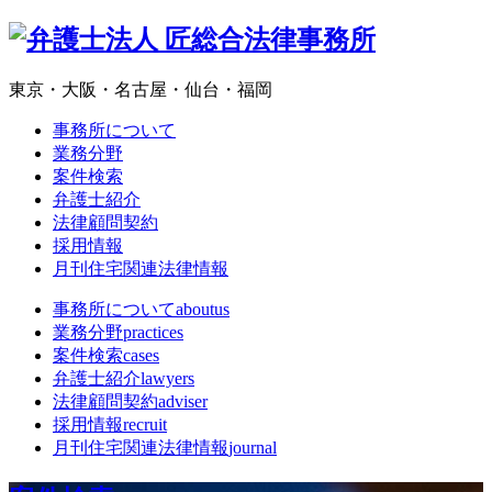
東京・大阪・名古屋・仙台・福岡
事務所について
業務分野
案件検索
弁護士紹介
法律顧問契約
採用情報
月刊住宅関連法律情報
事務所について
aboutus
業務分野
practices
案件検索
cases
弁護士紹介
lawyers
法律顧問契約
adviser
採用情報
recruit
月刊住宅関連法律情報
journal