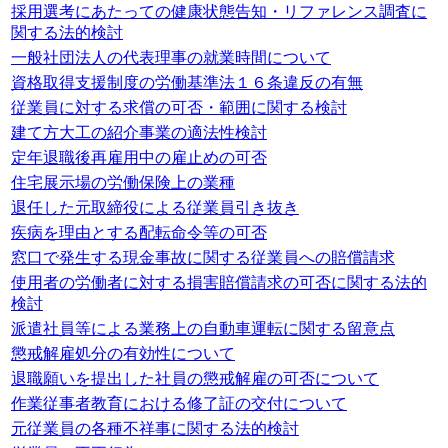
採用選考にあたっての健康状態告知・リファレンス調査に
関する法的検討
一般社団法人の代表理事の就業時間について
資格取得支援制度の労働基準法１６条違反の有無
従業員に対する求償の可否・範囲に関する検討
建て方大工の紹介事業の適法性検討
定年退職後再雇用中の雇止めの可否
住宅展示場の労働保険上の業種
退任した元取締役による従業員引き抜き
疾病を理由とする配転命令等の可否
窓口で発生する現金事故に関する従業員への賠償請求
使用者の労働者に対する損害賠償請求の可否に関する法的
検討
派遣社員等による業務上の自動車運転に関する留意点
懲戒解雇処分の有効性について
退職願いを提出した社員の懲戒解雇の可否について
作業従事者教育における修了証の交付について
元従業員の各種不祥事に関する法的検討