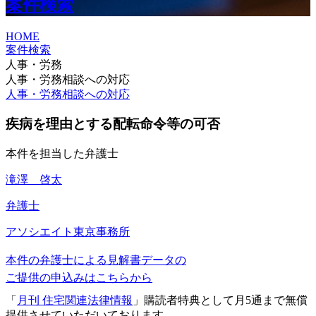
案件検索
HOME
案件検索
人事・労務
人事・労務相談への対応
人事・労務相談への対応
疾病を理由とする配転命令等の可否
本件を担当した弁護士
滝澤 啓太
弁護士
アソシエイト
東京事務所
本件の弁護士による見解書データの
ご提供の申込みはこちらから
「
月刊 住宅関連法律情報
」購読者特典として月5通まで無償
提供させていただいております。