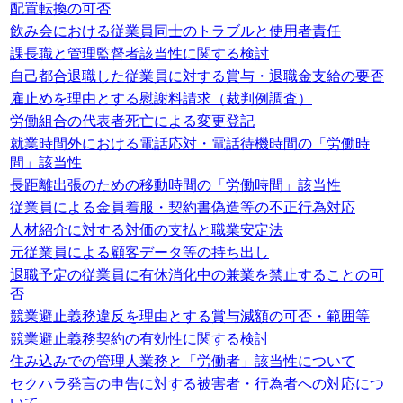
配置転換の可否
飲み会における従業員同士のトラブルと使用者責任
課長職と管理監督者該当性に関する検討
自己都合退職した従業員に対する賞与・退職金支給の要否
雇止めを理由とする慰謝料請求（裁判例調査）
労働組合の代表者死亡による変更登記
就業時間外における電話応対・電話待機時間の「労働時
間」該当性
長距離出張のための移動時間の「労働時間」該当性
従業員による金員着服・契約書偽造等の不正行為対応
人材紹介に対する対価の支払と職業安定法
元従業員による顧客データ等の持ち出し
退職予定の従業員に有休消化中の兼業を禁止することの可
否
競業避止義務違反を理由とする賞与減額の可否・範囲等
競業避止義務契約の有効性に関する検討
住み込みでの管理人業務と「労働者」該当性について
セクハラ発言の申告に対する被害者・行為者への対応につ
いて