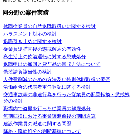
同分野の案件実績
休職従業員の自然退職取扱いに関する検討
ハラスメント対応の検討
退職引き止めに関する検討
従業員逮捕直後の懲戒解雇の有効性
私生活上の飲酒運転に対する懲戒処分
退職申出の撤回と貸与品の回収方法について
偽装請負該当性の検討
人件費削減のための方法及び特別休暇取得の要否
労働組合の代表者重任登記に関する検討
交通事故等の非違行為を行った従業員の配置転換・懲戒処
分の検討
職場内で盗撮を行った従業員の解雇処分
無期転換における事業譲渡前後の期間通算
建設作業員の派遣に関する問題
降格・降給処分の判断基準について