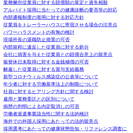
業務懈怠従業員に対する賠償額の算定と過失相殺
アルバイト採用に当たっての健康診断の要否等の対応
内部通報制度の濫用に対する対応方針
従業員をトレーラーハウスに寄宿させる場合の注意点
パワーハラスメントの有無の検討
現場所長の退職防止措置の可否
内部規程に違反した従業員に対する処分
会社に損害を与えた従業員との賠償合意上の留意点
振替休日未取得に対する金銭補償の可否
解雇した従業員に対する賞与支給義務
新型コロナウィルス感染症の公表等について
年少者に対する労働基準法上の制限について
社員に対するヒアリング方針に関する検討
雇用と業務委託との区別について
病歴の判明による内定取消しの可否
労働者派遣事業該当性に関する法的検討
海外での外国人採用にあたっての法的留意点
採用選考にあたっての健康状態告知・リファレンス調査に