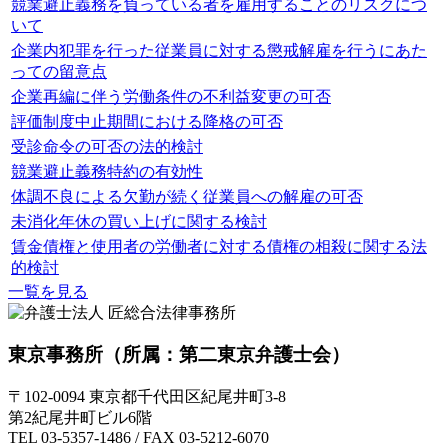
競業避止義務を負っている者を雇用することのリスクにつ
いて
企業内犯罪を行った従業員に対する懲戒解雇を行うにあた
っての留意点
企業再編に伴う労働条件の不利益変更の可否
評価制度中止期間における降格の可否
受診命令の可否の法的検討
競業避止義務特約の有効性
体調不良による欠勤が続く従業員への解雇の可否
未消化年休の買い上げに関する検討
賃金債権と使用者の労働者に対する債権の相殺に関する法
的検討
一覧を見る
東京事務所
（所属：第二東京弁護士会）
〒102-0094 東京都千代田区紀尾井町3-8
第2紀尾井町ビル6階
TEL 03-5357-1486 / FAX 03-5212-6070