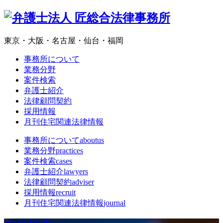
東京・大阪・名古屋・仙台・福岡
事務所について
業務分野
案件検索
弁護士紹介
法律顧問契約
採用情報
月刊住宅関連法律情報
事務所について
aboutus
業務分野
practices
案件検索
cases
弁護士紹介
lawyers
法律顧問契約
adviser
採用情報
recruit
月刊住宅関連法律情報
journal