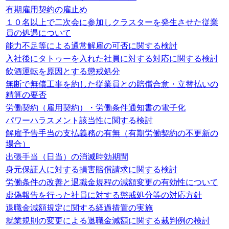
有期雇用契約の雇止め
１０名以上で二次会に参加しクラスターを発生させた従業
員の処遇について
能力不足等による通常解雇の可否に関する検討
入社後にタトゥーを入れた社員に対する対応に関する検討
飲酒運転を原因とする懲戒処分
無断で無償工事を約した従業員との賠償合意・立替払いの
精算の要否
労働契約（雇用契約）・労働条件通知書の電子化
パワーハラスメント該当性に関する検討
解雇予告手当の支払義務の有無（有期労働契約の不更新の
場合）
出張手当（日当）の消滅時効期間
身元保証人に対する損害賠償請求に関する検討
労働条件の改善と退職金規程の減額変更の有効性について
虚偽報告を行った社員に対する懲戒処分等の対応方針
退職金減額規定に関する経過措置の実施
就業規則の変更による退職金減額に関する裁判例の検討