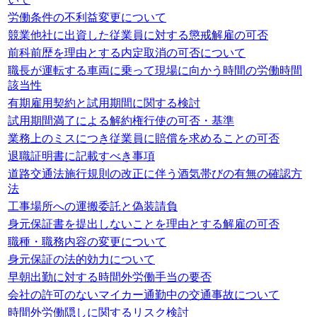
労働条件の不利益変更について
競業他社に出資した従業員に対する懲戒解雇の可否
前科前歴を理由とする内定取消の可否について
職長が運転する車両に乗って現場に向かう時間の労働時間
該当性
有期雇用契約と試用期間に関する検討
試用期間満了による解約権行使の可否・基準
業務上のミスにつき従業員に賠償を求めることの可否
退職証明書に記載すべき事項
道路交通法施行規則の改正に伴う酒気帯びの有無の確認方
法
工事場所への運搬委託と偽装請負
身元保証書を提出しないことを理由とする解雇の可否
職種・職務内容の変更について
身元保証の法的効力について
早朝出勤に対する時間外労働手当の要否
会社の許可のないマイカー通勤中の交通事故について
時間外労働隠しに関するリスク検討