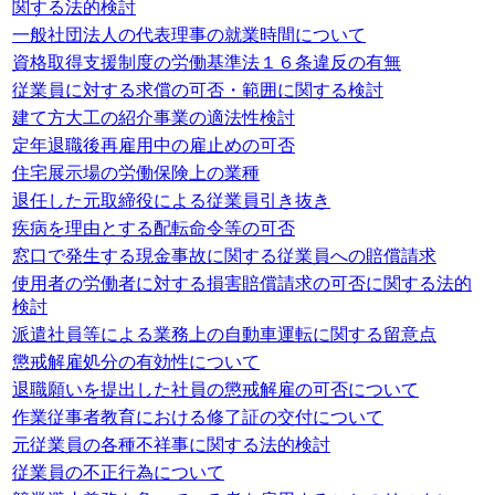
関する法的検討
一般社団法人の代表理事の就業時間について
資格取得支援制度の労働基準法１６条違反の有無
従業員に対する求償の可否・範囲に関する検討
建て方大工の紹介事業の適法性検討
定年退職後再雇用中の雇止めの可否
住宅展示場の労働保険上の業種
退任した元取締役による従業員引き抜き
疾病を理由とする配転命令等の可否
窓口で発生する現金事故に関する従業員への賠償請求
使用者の労働者に対する損害賠償請求の可否に関する法的
検討
派遣社員等による業務上の自動車運転に関する留意点
懲戒解雇処分の有効性について
退職願いを提出した社員の懲戒解雇の可否について
作業従事者教育における修了証の交付について
元従業員の各種不祥事に関する法的検討
従業員の不正行為について