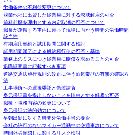
労働条件の不利益変更について
競業他社に出資した従業員に対する懲戒解雇の可否
前科前歴を理由とする内定取消の可否について
職長が運転する車両に乗って現場に向かう時間の労働時間
該当性
有期雇用契約と試用期間に関する検討
試用期間満了による解約権行使の可否・基準
業務上のミスにつき従業員に賠償を求めることの可否
退職証明書に記載すべき事項
道路交通法施行規則の改正に伴う酒気帯びの有無の確認方
法
工事場所への運搬委託と偽装請負
身元保証書を提出しないことを理由とする解雇の可否
職種・職務内容の変更について
身元保証の法的効力について
早朝出勤に対する時間外労働手当の要否
会社の許可のないマイカー通勤中の交通事故について
時間外労働隠しに関するリスク検討