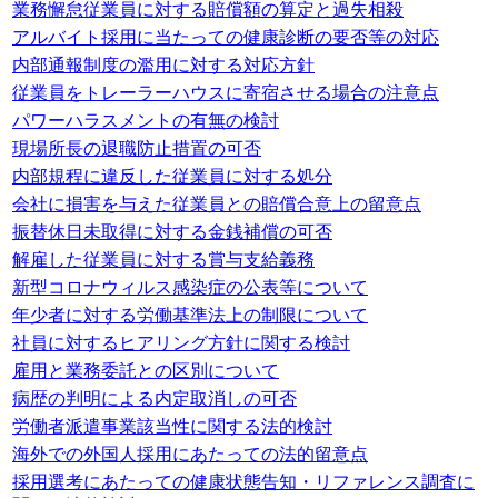
業務懈怠従業員に対する賠償額の算定と過失相殺
アルバイト採用に当たっての健康診断の要否等の対応
内部通報制度の濫用に対する対応方針
従業員をトレーラーハウスに寄宿させる場合の注意点
パワーハラスメントの有無の検討
現場所長の退職防止措置の可否
内部規程に違反した従業員に対する処分
会社に損害を与えた従業員との賠償合意上の留意点
振替休日未取得に対する金銭補償の可否
解雇した従業員に対する賞与支給義務
新型コロナウィルス感染症の公表等について
年少者に対する労働基準法上の制限について
社員に対するヒアリング方針に関する検討
雇用と業務委託との区別について
病歴の判明による内定取消しの可否
労働者派遣事業該当性に関する法的検討
海外での外国人採用にあたっての法的留意点
採用選考にあたっての健康状態告知・リファレンス調査に