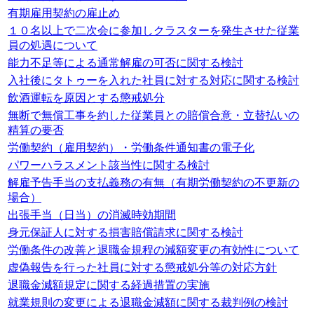
有期雇用契約の雇止め
１０名以上で二次会に参加しクラスターを発生させた従業
員の処遇について
能力不足等による通常解雇の可否に関する検討
入社後にタトゥーを入れた社員に対する対応に関する検討
飲酒運転を原因とする懲戒処分
無断で無償工事を約した従業員との賠償合意・立替払いの
精算の要否
労働契約（雇用契約）・労働条件通知書の電子化
パワーハラスメント該当性に関する検討
解雇予告手当の支払義務の有無（有期労働契約の不更新の
場合）
出張手当（日当）の消滅時効期間
身元保証人に対する損害賠償請求に関する検討
労働条件の改善と退職金規程の減額変更の有効性について
虚偽報告を行った社員に対する懲戒処分等の対応方針
退職金減額規定に関する経過措置の実施
就業規則の変更による退職金減額に関する裁判例の検討