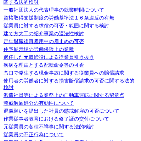
関する法的検討
一般社団法人の代表理事の就業時間について
資格取得支援制度の労働基準法１６条違反の有無
従業員に対する求償の可否・範囲に関する検討
建て方大工の紹介事業の適法性検討
定年退職後再雇用中の雇止めの可否
住宅展示場の労働保険上の業種
退任した元取締役による従業員引き抜き
疾病を理由とする配転命令等の可否
窓口で発生する現金事故に関する従業員への賠償請求
使用者の労働者に対する損害賠償請求の可否に関する法的
検討
派遣社員等による業務上の自動車運転に関する留意点
懲戒解雇処分の有効性について
退職願いを提出した社員の懲戒解雇の可否について
作業従事者教育における修了証の交付について
元従業員の各種不祥事に関する法的検討
従業員の不正行為について