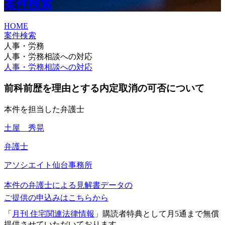
案件検索
HOME
案件検索
人事・労務
人事・労務相談への対応
人事・労務相談への対応
前科前歴を理由とする内定取消の可否について
本件を担当した弁護士
土屋 秀晃
弁護士
アソシエイト
仙台事務所
本件の弁護士による見解書データの
ご提供の申込みはこちらから
「
月刊 住宅関連法律情報
」購読者特典として月5通まで無償
提供させていただいております。