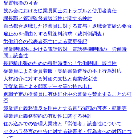
配置転換の可否
飲み会における従業員同士のトラブルと使用者責任
課長職と管理監督者該当性に関する検討
自己都合退職した従業員に対する賞与・退職金支給の要否
雇止めを理由とする慰謝料請求（裁判例調査）
労働組合の代表者死亡による変更登記
就業時間外における電話応対・電話待機時間の「労働時
間」該当性
長距離出張のための移動時間の「労働時間」該当性
従業員による金員着服・契約書偽造等の不正行為対応
人材紹介に対する対価の支払と職業安定法
元従業員による顧客データ等の持ち出し
退職予定の従業員に有休消化中の兼業を禁止することの可
否
競業避止義務違反を理由とする賞与減額の可否・範囲等
競業避止義務契約の有効性に関する検討
住み込みでの管理人業務と「労働者」該当性について
セクハラ発言の申告に対する被害者・行為者への対応につ
いて