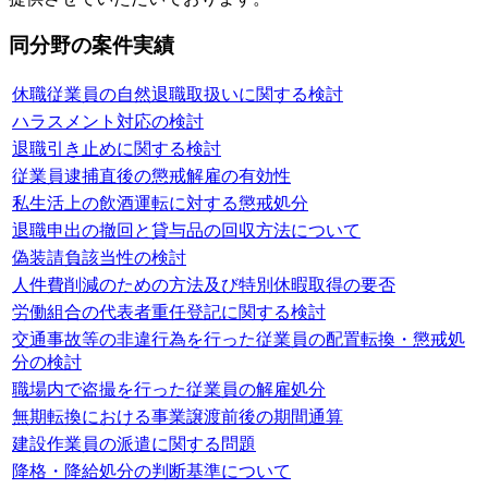
同分野の案件実績
休職従業員の自然退職取扱いに関する検討
ハラスメント対応の検討
退職引き止めに関する検討
従業員逮捕直後の懲戒解雇の有効性
私生活上の飲酒運転に対する懲戒処分
退職申出の撤回と貸与品の回収方法について
偽装請負該当性の検討
人件費削減のための方法及び特別休暇取得の要否
労働組合の代表者重任登記に関する検討
交通事故等の非違行為を行った従業員の配置転換・懲戒処
分の検討
職場内で盗撮を行った従業員の解雇処分
無期転換における事業譲渡前後の期間通算
建設作業員の派遣に関する問題
降格・降給処分の判断基準について