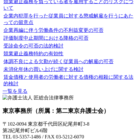
競業避止義務を負っている者を雇用することのリスクにつ
いて
企業内犯罪を行った従業員に対する懲戒解雇を行うにあた
っての留意点
企業再編に伴う労働条件の不利益変更の可否
評価制度中止期間における降格の可否
受診命令の可否の法的検討
競業避止義務特約の有効性
体調不良による欠勤が続く従業員への解雇の可否
未消化年休の買い上げに関する検討
賃金債権と使用者の労働者に対する債権の相殺に関する法
的検討
一覧を見る
東京事務所
（所属：第二東京弁護士会）
〒102-0094 東京都千代田区紀尾井町3-8
第2紀尾井町ビル6階
TEL 03-5357-1486 / FAX 03-5212-6070