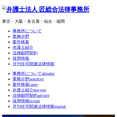
東京・大阪・名古屋・仙台・福岡
事務所について
業務分野
案件検索
弁護士紹介
法律顧問契約
採用情報
月刊住宅関連法律情報
事務所について
aboutus
業務分野
practices
案件検索
cases
弁護士紹介
lawyers
法律顧問契約
adviser
採用情報
recruit
月刊住宅関連法律情報
journal