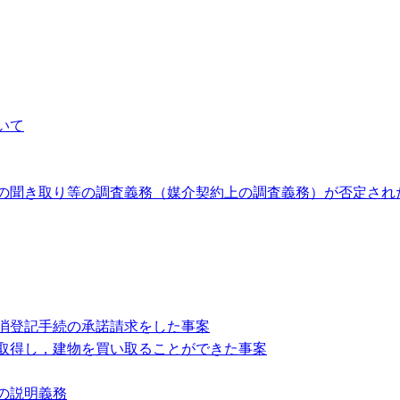
いて
の聞き取り等の調査義務（媒介契約上の調査義務）が否定され
消登記手続の承諾請求をした事案
取得し，建物を買い取ることができた事案
の説明義務