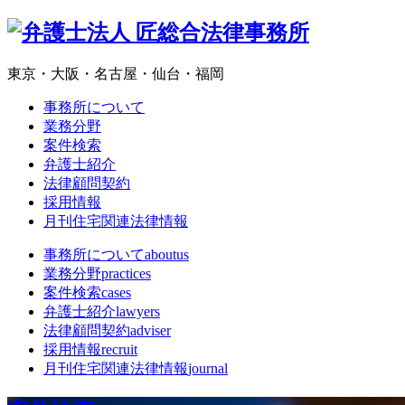
東京・大阪・名古屋・仙台・福岡
事務所について
業務分野
案件検索
弁護士紹介
法律顧問契約
採用情報
月刊住宅関連法律情報
事務所について
aboutus
業務分野
practices
案件検索
cases
弁護士紹介
lawyers
法律顧問契約
adviser
採用情報
recruit
月刊住宅関連法律情報
journal