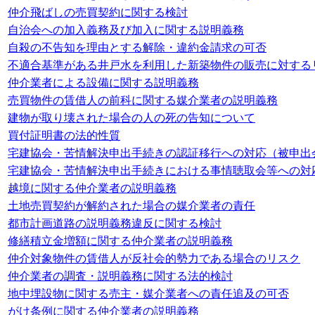
仲介飛ばしの売買契約に関する検討
自治会への加入義務及び加入に関する説明義務
自殺の不告知を理由とする解除・違約金請求の可否
不適合基準がある井戸水を利用した新築物件の販売に対する
仲介業者による設備に関する説明義務
売買物件の賃借人の前科に関する媒介業者の説明義務
建物が取り壊された場合の人の死の告知について
買付証明書の法的性質
宅建協会・苦情解決申出手続きの認証移行への対応（被申出
宅建協会・苦情解決申出手続きにおける事情聴取会等への対
越境に関する仲介業者の説明義務
土地売買契約が解約された場合の媒介業者の責任
都市計画道路の説明義務違反に関する検討
修繕積立金増額に関する仲介業者の説明義務
仲介対象物件の賃借人が反社会的勢力である場合のリスク
仲介業者の調査・説明義務に関する法的検討
地中埋設物に関する売主・媒介業者への責任追及の可否
がけ条例に関する仲介業者の説明義務