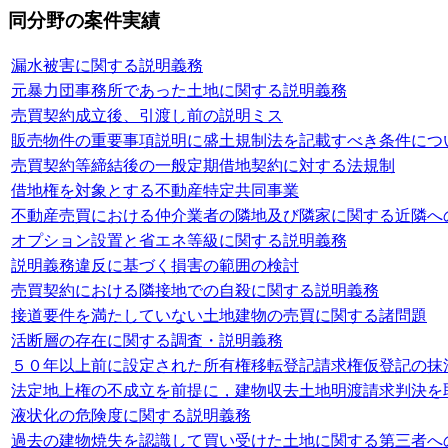
同分野の案件実績
漏水被害に関する説明義務
元暴力団事務所であった土地に関する説明義務
売買契約成立後、引渡し前の説明ミス
販売物件の重要事項説明に盛土規制法を記載すべき条件につ
売買契約等締結後の一般定期借地契約に対する法規制
借地権を対象とする不動産特定共同事業
不動産売買における仲介業者の隣地及び隣家に関する近隣へ
オプション設置と省エネ等級に関する説明義務
説明義務違反に基づく損害の範囲の検討
売買契約における隣接地での自殺に関する説明義務
接道要件を満たしていない土地建物の売買に関する諸問題
活断層の存在に関する調査・説明義務
５０年以上前に設定された所有権移転登記請求権仮登記の抹
法定地上権の不成立を前提に，建物収去土地明渡請求判決を
液状化の危険度に関する説明義務
過去の建物焼失を認識して買い受けた土地に関する第三者へ