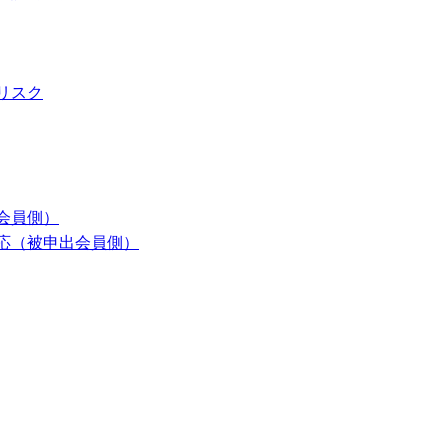
リスク
会員側）
応（被申出会員側）