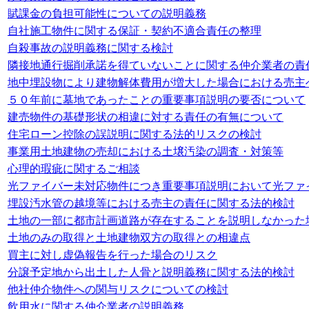
賦課金の負担可能性についての説明義務
自社施工物件に関する保証・契約不適合責任の整理
自殺事故の説明義務に関する検討
隣接地通行掘削承諾を得ていないことに関する仲介業者の責
地中埋設物により建物解体費用が増大した場合における売主
５０年前に墓地であったことの重要事項説明の要否について
建売物件の基礎形状の相違に対する責任の有無について
住宅ローン控除の誤説明に関する法的リスクの検討
事業用土地建物の売却における土壌汚染の調査・対策等
心理的瑕疵に関するご相談
光ファイバー未対応物件につき重要事項説明において光ファ
埋設汚水管の越境等における売主の責任に関する法的検討
土地の一部に都市計画道路が存在することを説明しなかった
土地のみの取得と土地建物双方の取得との相違点
買主に対し虚偽報告を行った場合のリスク
分譲予定地から出土した人骨と説明義務に関する法的検討
他社仲介物件への関与リスクについての検討
飲用水に関する仲介業者の説明義務