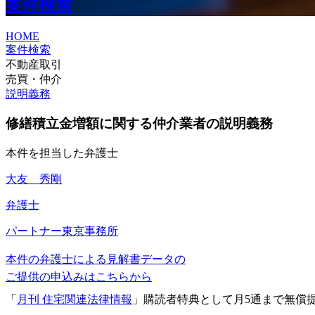
案件検索
HOME
案件検索
不動産取引
売買・仲介
説明義務
修繕積立金増額に関する仲介業者の説明義務
本件を担当した弁護士
大友 秀剛
弁護士
パートナー
東京事務所
本件の弁護士による見解書データの
ご提供の申込みはこちらから
「
月刊 住宅関連法律情報
」購読者特典として月5通まで無償