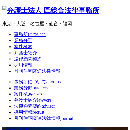
東京・大阪・名古屋・仙台・福岡
事務所について
業務分野
案件検索
弁護士紹介
法律顧問契約
採用情報
月刊住宅関連法律情報
事務所について
aboutus
業務分野
practices
案件検索
cases
弁護士紹介
lawyers
法律顧問契約
adviser
採用情報
recruit
月刊住宅関連法律情報
journal