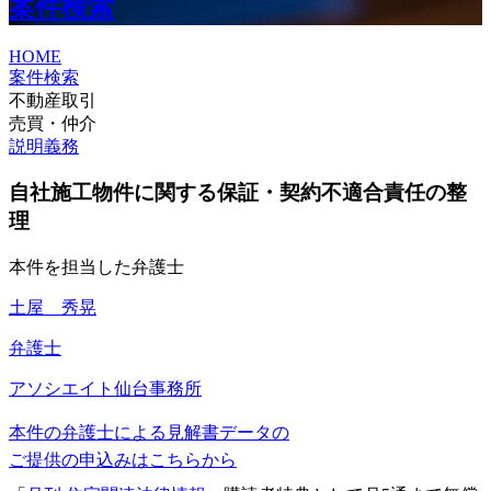
案件検索
HOME
案件検索
不動産取引
売買・仲介
説明義務
自社施工物件に関する保証・契約不適合責任の整
理
本件を担当した弁護士
土屋 秀晃
弁護士
アソシエイト
仙台事務所
本件の弁護士による見解書データの
ご提供の申込みはこちらから