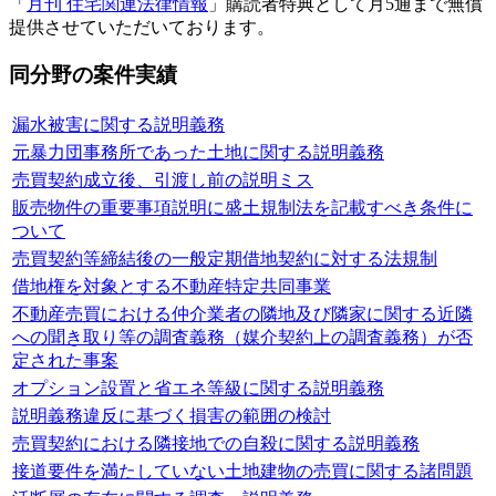
「
月刊 住宅関連法律情報
」購読者特典として月5通まで無償
提供させていただいております。
同分野の案件実績
漏水被害に関する説明義務
元暴力団事務所であった土地に関する説明義務
売買契約成立後、引渡し前の説明ミス
販売物件の重要事項説明に盛土規制法を記載すべき条件に
ついて
売買契約等締結後の一般定期借地契約に対する法規制
借地権を対象とする不動産特定共同事業
不動産売買における仲介業者の隣地及び隣家に関する近隣
への聞き取り等の調査義務（媒介契約上の調査義務）が否
定された事案
オプション設置と省エネ等級に関する説明義務
説明義務違反に基づく損害の範囲の検討
売買契約における隣接地での自殺に関する説明義務
接道要件を満たしていない土地建物の売買に関する諸問題