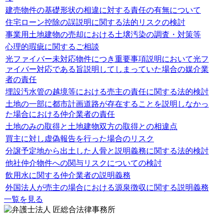
建売物件の基礎形状の相違に対する責任の有無について
住宅ローン控除の誤説明に関する法的リスクの検討
事業用土地建物の売却における土壌汚染の調査・対策等
心理的瑕疵に関するご相談
光ファイバー未対応物件につき重要事項説明において光フ
ァイバー対応である旨説明してしまっていた場合の媒介業
者の責任
埋設汚水管の越境等における売主の責任に関する法的検討
土地の一部に都市計画道路が存在することを説明しなかっ
た場合における仲介業者の責任
土地のみの取得と土地建物双方の取得との相違点
買主に対し虚偽報告を行った場合のリスク
分譲予定地から出土した人骨と説明義務に関する法的検討
他社仲介物件への関与リスクについての検討
飲用水に関する仲介業者の説明義務
外国法人が売主の場合における源泉徴収に関する説明義務
一覧を見る