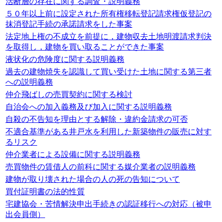
活断層の存在に関する調査・説明義務
５０年以上前に設定された所有権移転登記請求権仮登記の
抹消登記手続の承諾請求をした事案
法定地上権の不成立を前提に，建物収去土地明渡請求判決
を取得し，建物を買い取ることができた事案
液状化の危険度に関する説明義務
過去の建物焼失を認識して買い受けた土地に関する第三者
への説明義務
仲介飛ばしの売買契約に関する検討
自治会への加入義務及び加入に関する説明義務
自殺の不告知を理由とする解除・違約金請求の可否
不適合基準がある井戸水を利用した新築物件の販売に対す
るリスク
仲介業者による設備に関する説明義務
売買物件の賃借人の前科に関する媒介業者の説明義務
建物が取り壊された場合の人の死の告知について
買付証明書の法的性質
宅建協会・苦情解決申出手続きの認証移行への対応（被申
出会員側）