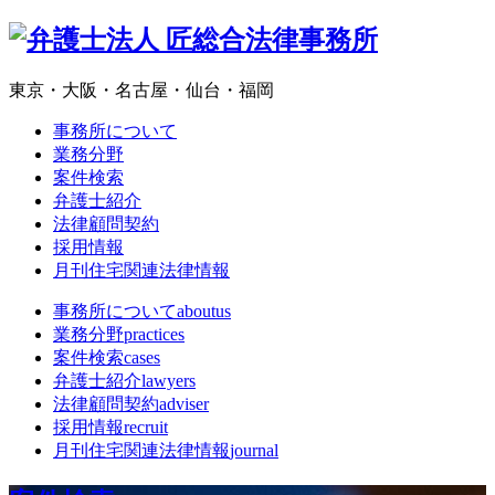
東京・大阪・名古屋・仙台・福岡
事務所について
業務分野
案件検索
弁護士紹介
法律顧問契約
採用情報
月刊住宅関連法律情報
事務所について
aboutus
業務分野
practices
案件検索
cases
弁護士紹介
lawyers
法律顧問契約
adviser
採用情報
recruit
月刊住宅関連法律情報
journal