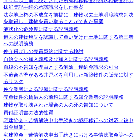
５０年以上前に設定された所有権移転登記請求権仮登記の
抹消登記手続の承諾請求をした事案
法定地上権の不成立を前提に，建物収去土地明渡請求判決
を取得し，建物を買い取ることができた事案
液状化の危険度に関する説明義務
過去の建物焼失を認識して買い受けた土地に関する第三者
への説明義務
仲介飛ばしの売買契約に関する検討
自治会への加入義務及び加入に関する説明義務
自殺の不告知を理由とする解除・違約金請求の可否
不適合基準がある井戸水を利用した新築物件の販売に対す
るリスク
仲介業者による設備に関する説明義務
売買物件の賃借人の前科に関する媒介業者の説明義務
建物が取り壊された場合の人の死の告知について
買付証明書の法的性質
宅建協会・苦情解決申出手続きの認証移行への対応（被申
出会員側）
宅建協会・苦情解決申出手続きにおける事情聴取会等への