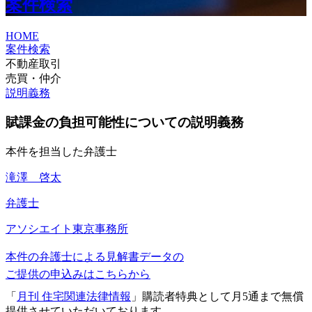
案件検索
HOME
案件検索
不動産取引
売買・仲介
説明義務
賦課金の負担可能性についての説明義務
本件を担当した弁護士
滝澤 啓太
弁護士
アソシエイト
東京事務所
本件の弁護士による見解書データの
ご提供の申込みはこちらから
「
月刊 住宅関連法律情報
」購読者特典として月5通まで無償
提供させていただいております。