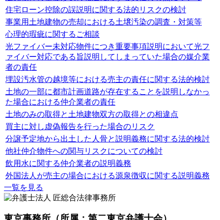
住宅ローン控除の誤説明に関する法的リスクの検討
事業用土地建物の売却における土壌汚染の調査・対策等
心理的瑕疵に関するご相談
光ファイバー未対応物件につき重要事項説明において光フ
ァイバー対応である旨説明してしまっていた場合の媒介業
者の責任
埋設汚水管の越境等における売主の責任に関する法的検討
土地の一部に都市計画道路が存在することを説明しなかっ
た場合における仲介業者の責任
土地のみの取得と土地建物双方の取得との相違点
買主に対し虚偽報告を行った場合のリスク
分譲予定地から出土した人骨と説明義務に関する法的検討
他社仲介物件への関与リスクについての検討
飲用水に関する仲介業者の説明義務
外国法人が売主の場合における源泉徴収に関する説明義務
一覧を見る
東京事務所
（所属：第二東京弁護士会）