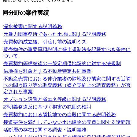
同分野の案件実績
漏水被害に関する説明義務
元暴力団事務所であった土地に関する説明義務
売買契約成立後、引渡し前の説明ミス
販売物件の重要事項説明に盛土規制法を記載すべき条件に
ついて
売買契約等締結後の一般定期借地契約に対する法規制
借地権を対象とする不動産特定共同事業
不動産売買における仲介業者の隣地及び隣家に関する近隣
への聞き取り等の調査義務（媒介契約上の調査義務）が否
定された事案
オプション設置と省エネ等級に関する説明義務
説明義務違反に基づく損害の範囲の検討
売買契約における隣接地での自殺に関する説明義務
接道要件を満たしていない土地建物の売買に関する諸問題
活断層の存在に関する調査・説明義務