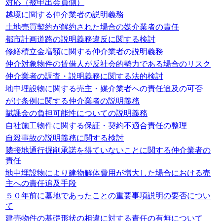
対応（被申出会員側）
越境に関する仲介業者の説明義務
土地売買契約が解約された場合の媒介業者の責任
都市計画道路の説明義務違反に関する検討
修繕積立金増額に関する仲介業者の説明義務
仲介対象物件の賃借人が反社会的勢力である場合のリスク
仲介業者の調査・説明義務に関する法的検討
地中埋設物に関する売主・媒介業者への責任追及の可否
がけ条例に関する仲介業者の説明義務
賦課金の負担可能性についての説明義務
自社施工物件に関する保証・契約不適合責任の整理
自殺事故の説明義務に関する検討
隣接地通行掘削承諾を得ていないことに関する仲介業者の
責任
地中埋設物により建物解体費用が増大した場合における売
主への責任追及手段
５０年前に墓地であったことの重要事項説明の要否につい
て
建売物件の基礎形状の相違に対する責任の有無について