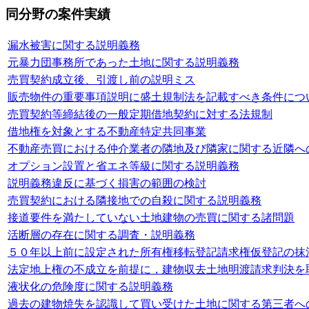
同分野の案件実績
漏水被害に関する説明義務
元暴力団事務所であった土地に関する説明義務
売買契約成立後、引渡し前の説明ミス
販売物件の重要事項説明に盛土規制法を記載すべき条件につ
売買契約等締結後の一般定期借地契約に対する法規制
借地権を対象とする不動産特定共同事業
不動産売買における仲介業者の隣地及び隣家に関する近隣へ
オプション設置と省エネ等級に関する説明義務
説明義務違反に基づく損害の範囲の検討
売買契約における隣接地での自殺に関する説明義務
接道要件を満たしていない土地建物の売買に関する諸問題
活断層の存在に関する調査・説明義務
５０年以上前に設定された所有権移転登記請求権仮登記の抹
法定地上権の不成立を前提に，建物収去土地明渡請求判決を
液状化の危険度に関する説明義務
過去の建物焼失を認識して買い受けた土地に関する第三者へ