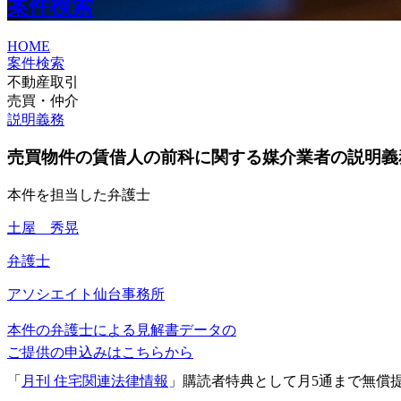
案件検索
HOME
案件検索
不動産取引
売買・仲介
説明義務
売買物件の賃借人の前科に関する媒介業者の説明義
本件を担当した弁護士
土屋 秀晃
弁護士
アソシエイト
仙台事務所
本件の弁護士による見解書データの
ご提供の申込みはこちらから
「
月刊 住宅関連法律情報
」購読者特典として月5通まで無償