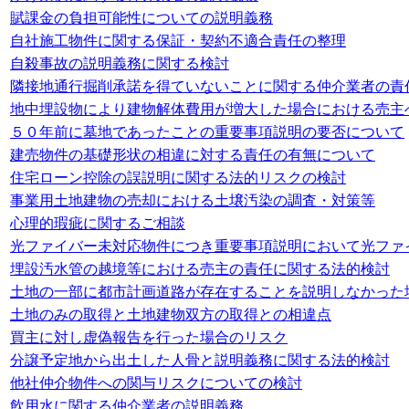
賦課金の負担可能性についての説明義務
自社施工物件に関する保証・契約不適合責任の整理
自殺事故の説明義務に関する検討
隣接地通行掘削承諾を得ていないことに関する仲介業者の責
地中埋設物により建物解体費用が増大した場合における売主
５０年前に墓地であったことの重要事項説明の要否について
建売物件の基礎形状の相違に対する責任の有無について
住宅ローン控除の誤説明に関する法的リスクの検討
事業用土地建物の売却における土壌汚染の調査・対策等
心理的瑕疵に関するご相談
光ファイバー未対応物件につき重要事項説明において光ファ
埋設汚水管の越境等における売主の責任に関する法的検討
土地の一部に都市計画道路が存在することを説明しなかった
土地のみの取得と土地建物双方の取得との相違点
買主に対し虚偽報告を行った場合のリスク
分譲予定地から出土した人骨と説明義務に関する法的検討
他社仲介物件への関与リスクについての検討
飲用水に関する仲介業者の説明義務