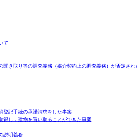
いて
の聞き取り等の調査義務（媒介契約上の調査義務）が否定され
消登記手続の承諾請求をした事案
取得し，建物を買い取ることができた事案
の説明義務