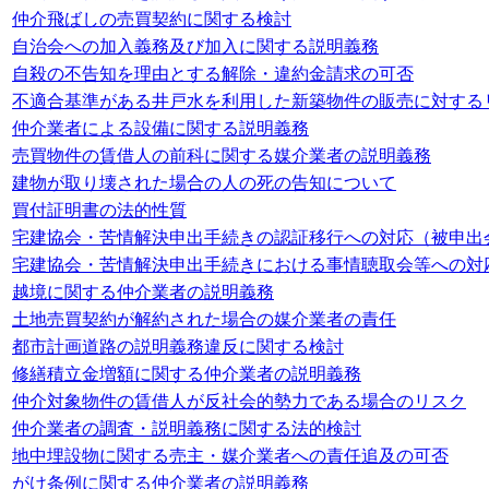
仲介飛ばしの売買契約に関する検討
自治会への加入義務及び加入に関する説明義務
自殺の不告知を理由とする解除・違約金請求の可否
不適合基準がある井戸水を利用した新築物件の販売に対する
仲介業者による設備に関する説明義務
売買物件の賃借人の前科に関する媒介業者の説明義務
建物が取り壊された場合の人の死の告知について
買付証明書の法的性質
宅建協会・苦情解決申出手続きの認証移行への対応（被申出
宅建協会・苦情解決申出手続きにおける事情聴取会等への対
越境に関する仲介業者の説明義務
土地売買契約が解約された場合の媒介業者の責任
都市計画道路の説明義務違反に関する検討
修繕積立金増額に関する仲介業者の説明義務
仲介対象物件の賃借人が反社会的勢力である場合のリスク
仲介業者の調査・説明義務に関する法的検討
地中埋設物に関する売主・媒介業者への責任追及の可否
がけ条例に関する仲介業者の説明義務