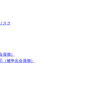
リスク
会員側）
応（被申出会員側）