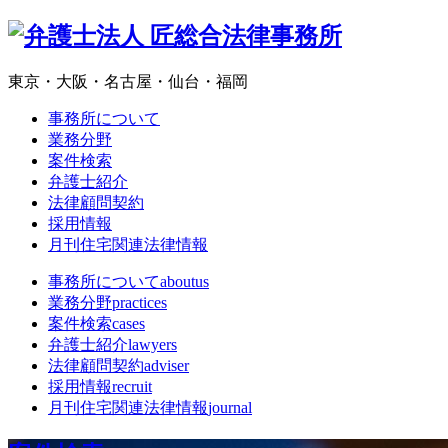
東京・大阪・名古屋・仙台・福岡
事務所について
業務分野
案件検索
弁護士紹介
法律顧問契約
採用情報
月刊住宅関連法律情報
事務所について
aboutus
業務分野
practices
案件検索
cases
弁護士紹介
lawyers
法律顧問契約
adviser
採用情報
recruit
月刊住宅関連法律情報
journal