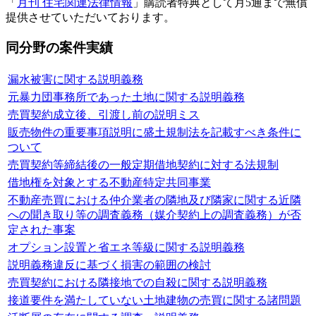
「
月刊 住宅関連法律情報
」購読者特典として月5通まで無償
提供させていただいております。
同分野の案件実績
漏水被害に関する説明義務
元暴力団事務所であった土地に関する説明義務
売買契約成立後、引渡し前の説明ミス
販売物件の重要事項説明に盛土規制法を記載すべき条件に
ついて
売買契約等締結後の一般定期借地契約に対する法規制
借地権を対象とする不動産特定共同事業
不動産売買における仲介業者の隣地及び隣家に関する近隣
への聞き取り等の調査義務（媒介契約上の調査義務）が否
定された事案
オプション設置と省エネ等級に関する説明義務
説明義務違反に基づく損害の範囲の検討
売買契約における隣接地での自殺に関する説明義務
接道要件を満たしていない土地建物の売買に関する諸問題