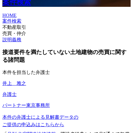
案件検索
HOME
案件検索
不動産取引
売買・仲介
説明義務
接道要件を満たしていない土地建物の売買に関す
る諸問題
本件を担当した弁護士
井上 雅之
弁護士
パートナー
東京事務所
本件の弁護士による見解書データの
ご提供の申込みはこちらから