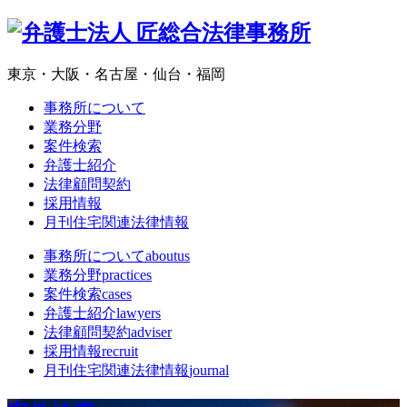
東京・大阪・名古屋・仙台・福岡
事務所について
業務分野
案件検索
弁護士紹介
法律顧問契約
採用情報
月刊住宅関連法律情報
事務所について
aboutus
業務分野
practices
案件検索
cases
弁護士紹介
lawyers
法律顧問契約
adviser
採用情報
recruit
月刊住宅関連法律情報
journal