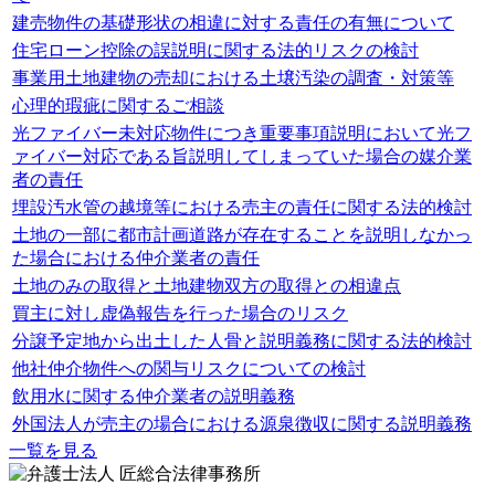
建売物件の基礎形状の相違に対する責任の有無について
住宅ローン控除の誤説明に関する法的リスクの検討
事業用土地建物の売却における土壌汚染の調査・対策等
心理的瑕疵に関するご相談
光ファイバー未対応物件につき重要事項説明において光フ
ァイバー対応である旨説明してしまっていた場合の媒介業
者の責任
埋設汚水管の越境等における売主の責任に関する法的検討
土地の一部に都市計画道路が存在することを説明しなかっ
た場合における仲介業者の責任
土地のみの取得と土地建物双方の取得との相違点
買主に対し虚偽報告を行った場合のリスク
分譲予定地から出土した人骨と説明義務に関する法的検討
他社仲介物件への関与リスクについての検討
飲用水に関する仲介業者の説明義務
外国法人が売主の場合における源泉徴収に関する説明義務
一覧を見る