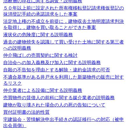
活断層の存在に関する調査・説明義務
５０年以上前に設定された所有権移転登記請求権仮登記の
抹消登記手続の承諾請求をした事案
法定地上権の不成立を前提に，建物収去土地明渡請求判決
を取得し，建物を買い取ることができた事案
液状化の危険度に関する説明義務
過去の建物焼失を認識して買い受けた土地に関する第三者
への説明義務
仲介飛ばしの売買契約に関する検討
自治会への加入義務及び加入に関する説明義務
自殺の不告知を理由とする解除・違約金請求の可否
不適合基準がある井戸水を利用した新築物件の販売に対す
るリスク
仲介業者による設備に関する説明義務
売買物件の賃借人の前科に関する媒介業者の説明義務
建物が取り壊された場合の人の死の告知について
買付証明書の法的性質
宅建協会・苦情解決申出手続きの認証移行への対応（被申
出会員側）