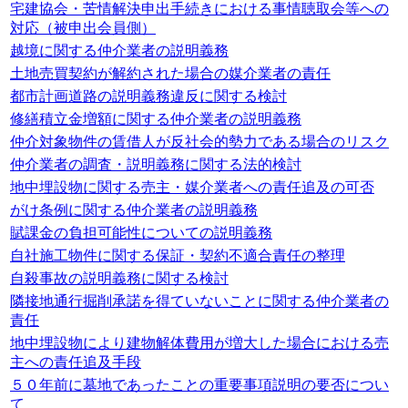
宅建協会・苦情解決申出手続きにおける事情聴取会等への
対応（被申出会員側）
越境に関する仲介業者の説明義務
土地売買契約が解約された場合の媒介業者の責任
都市計画道路の説明義務違反に関する検討
修繕積立金増額に関する仲介業者の説明義務
仲介対象物件の賃借人が反社会的勢力である場合のリスク
仲介業者の調査・説明義務に関する法的検討
地中埋設物に関する売主・媒介業者への責任追及の可否
がけ条例に関する仲介業者の説明義務
賦課金の負担可能性についての説明義務
自社施工物件に関する保証・契約不適合責任の整理
自殺事故の説明義務に関する検討
隣接地通行掘削承諾を得ていないことに関する仲介業者の
責任
地中埋設物により建物解体費用が増大した場合における売
主への責任追及手段
５０年前に墓地であったことの重要事項説明の要否につい
て