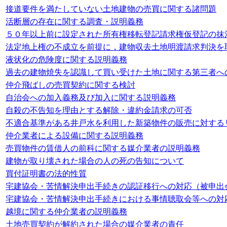
接道要件を満たしていない土地建物の売買に関する諸問題
活断層の存在に関する調査・説明義務
５０年以上前に設定された所有権移転登記請求権仮登記の抹
法定地上権の不成立を前提に，建物収去土地明渡請求判決を
液状化の危険度に関する説明義務
過去の建物焼失を認識して買い受けた土地に関する第三者へ
仲介飛ばしの売買契約に関する検討
自治会への加入義務及び加入に関する説明義務
自殺の不告知を理由とする解除・違約金請求の可否
不適合基準がある井戸水を利用した新築物件の販売に対する
仲介業者による設備に関する説明義務
売買物件の賃借人の前科に関する媒介業者の説明義務
建物が取り壊された場合の人の死の告知について
買付証明書の法的性質
宅建協会・苦情解決申出手続きの認証移行への対応（被申出
宅建協会・苦情解決申出手続きにおける事情聴取会等への対
越境に関する仲介業者の説明義務
土地売買契約が解約された場合の媒介業者の責任