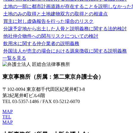
土地の一部に都市計画道路が存在することを説明しなかった
土地のみの取得と土地建物双方の取得との相違点
買主に対し虚偽報告を行った場合のリスク
分譲予定地から出土した人骨と説明義務に関する法的検討
他社仲介物件への関与リスクについての検討
飲用水に関する仲介業者の説明義務
外国法人が売主の場合における源泉徴収に関する説明義務
一覧を見る
東京事務所
（所属：第二東京弁護士会）
〒102-0094 東京都千代田区紀尾井町3-8
第2紀尾井町ビル6階
TEL 03-5357-1486 / FAX 03-5212-6070
MAP
TEL
MAP