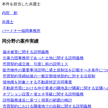
本件を担当した弁護士
内田 創
弁護士
パートナー
福岡事務所
同分野の案件実績
漏水被害に関する説明義務
元暴力団事務所であった土地に関する説明義務
売買契約成立後、引渡し前の説明ミス
販売物件の重要事項説明に盛土規制法を記載すべき条件につ
売買契約等締結後の一般定期借地契約に対する法規制
借地権を対象とする不動産特定共同事業
不動産売買における仲介業者の隣地及び隣家に関する近隣へ
オプション設置と省エネ等級に関する説明義務
説明義務違反に基づく損害の範囲の検討
売買契約における隣接地での自殺に関する説明義務