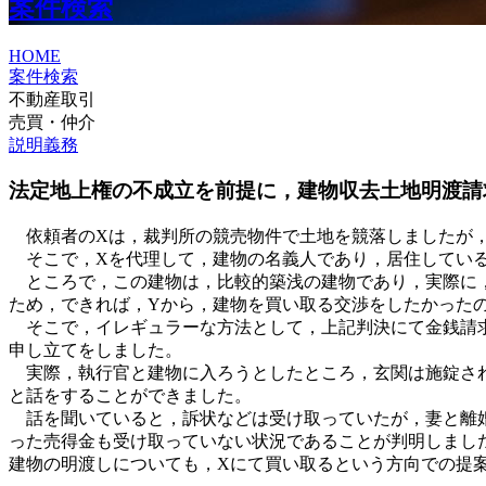
案件検索
HOME
案件検索
不動産取引
売買・仲介
説明義務
法定地上権の不成立を前提に，建物収去土地明渡請
依頼者のXは，裁判所の競売物件で土地を競落しましたが，
そこで，Xを代理して，建物の名義人であり，居住している
ところで，この建物は，比較的築浅の建物であり，実際に，
ため，できれば，Yから，建物を買い取る交渉をしたかった
そこで，イレギュラーな方法として，上記判決にて金銭請求
申し立てをしました。
実際，執行官と建物に入ろうとしたところ，玄関は施錠され
と話をすることができました。
話を聞いていると，訴状などは受け取っていたが，妻と離婚
った売得金も受け取っていない状況であることが判明しまし
建物の明渡しについても，Xにて買い取るという方向での提