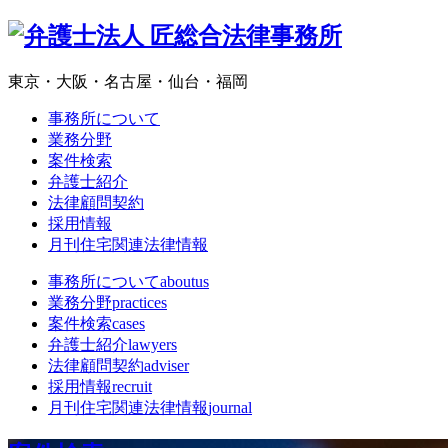
東京・大阪・名古屋・仙台・福岡
事務所について
業務分野
案件検索
弁護士紹介
法律顧問契約
採用情報
月刊住宅関連法律情報
事務所について
aboutus
業務分野
practices
案件検索
cases
弁護士紹介
lawyers
法律顧問契約
adviser
採用情報
recruit
月刊住宅関連法律情報
journal