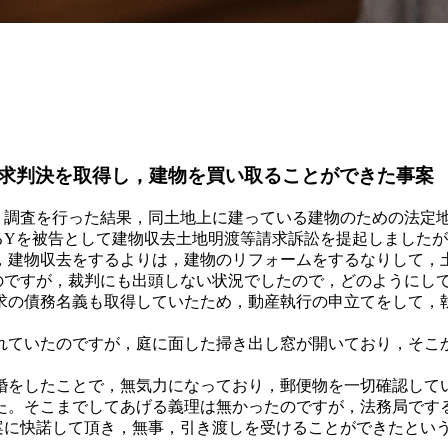
求判決を取得し，建物を買い取ることができた事案
調査を行った結果，同土地上に建っている建物のための法定
Yを被告として建物収去土地明渡等請求訴訟を提起しましたが
建物収去をするよりは，建物のリフォームをするなりして，
のですが，裁判にも出頭しない状況でしたので，どのようにし
の債務名義も取得していたため，動産執行の申立てをして，
ていたのですが，庭に面した掃き出し窓が開いており，そこか
をしたことで，無気力になっており，郵便物を一切確認して
た。そこまでしてあげる義理は無かったのですが，法務局です
案に快諾して頂き，無事，引き渡しを受けることができたとい