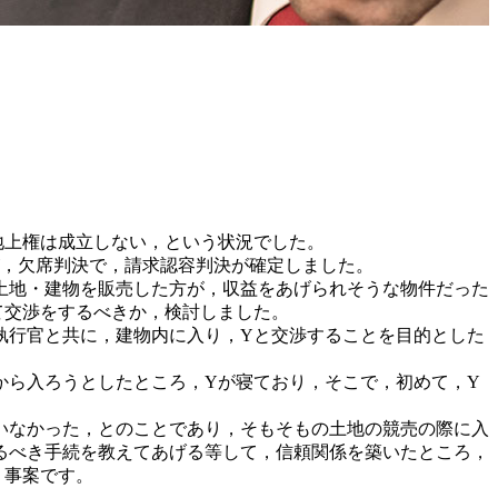
地上権は成立しない，という状況でした。
，欠席判決で，請求認容判決が確定しました。
土地・建物を販売した方が，収益をあげられそうな物件だった
て交渉をするべきか，検討しました。
執行官と共に，建物内に入り，Yと交渉することを目的とした
ら入ろうとしたところ，Yが寝ており，そこで，初めて，Y
いなかった，とのことであり，そもそもの土地の競売の際に入
るべき手続を教えてあげる等して，信頼関係を築いたところ，
う事案です。