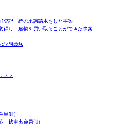
消登記手続の承諾請求をした事案
取得し，建物を買い取ることができた事案
の説明義務
リスク
会員側）
応（被申出会員側）