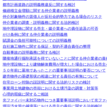
都市計画道路の説明義務違反に関する検討
修繕積立金増額に関する仲介業者の説明義務
仲介対象物件の賃借人が反社会的勢力である場合のリスク
仲介業者の調査・説明義務に関する法的検討
地中埋設物に関する売主・媒介業者への責任追及の可否
がけ条例に関する仲介業者の説明義務
賦課金の負担可能性についての説明義務
自社施工物件に関する保証・契約不適合責任の整理
自殺事故の説明義務に関する検討
隣接地通行掘削承諾を得ていないことに関する仲介業者の責
地中埋設物により建物解体費用が増大した場合における売主
５０年前に墓地であったことの重要事項説明の要否について
建売物件の基礎形状の相違に対する責任の有無について
住宅ローン控除の誤説明に関する法的リスクの検討
事業用土地建物の売却における土壌汚染の調査・対策等
心理的瑕疵に関するご相談
光ファイバー未対応物件につき重要事項説明において光ファ
埋設汚水管の越境等における売主の責任に関する法的検討