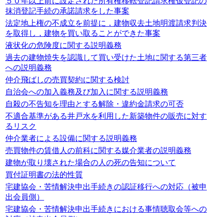
５０年以上前に設定された所有権移転登記請求権仮登記の
抹消登記手続の承諾請求をした事案
法定地上権の不成立を前提に，建物収去土地明渡請求判決
を取得し，建物を買い取ることができた事案
液状化の危険度に関する説明義務
過去の建物焼失を認識して買い受けた土地に関する第三者
への説明義務
仲介飛ばしの売買契約に関する検討
自治会への加入義務及び加入に関する説明義務
自殺の不告知を理由とする解除・違約金請求の可否
不適合基準がある井戸水を利用した新築物件の販売に対す
るリスク
仲介業者による設備に関する説明義務
売買物件の賃借人の前科に関する媒介業者の説明義務
建物が取り壊された場合の人の死の告知について
買付証明書の法的性質
宅建協会・苦情解決申出手続きの認証移行への対応（被申
出会員側）
宅建協会・苦情解決申出手続きにおける事情聴取会等への