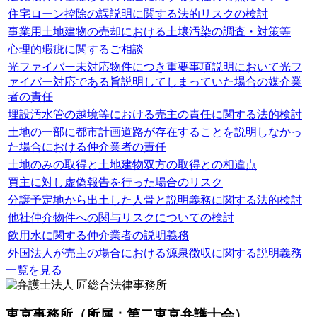
住宅ローン控除の誤説明に関する法的リスクの検討
事業用土地建物の売却における土壌汚染の調査・対策等
心理的瑕疵に関するご相談
光ファイバー未対応物件につき重要事項説明において光フ
ァイバー対応である旨説明してしまっていた場合の媒介業
者の責任
埋設汚水管の越境等における売主の責任に関する法的検討
土地の一部に都市計画道路が存在することを説明しなかっ
た場合における仲介業者の責任
土地のみの取得と土地建物双方の取得との相違点
買主に対し虚偽報告を行った場合のリスク
分譲予定地から出土した人骨と説明義務に関する法的検討
他社仲介物件への関与リスクについての検討
飲用水に関する仲介業者の説明義務
外国法人が売主の場合における源泉徴収に関する説明義務
一覧を見る
東京事務所
（所属：第二東京弁護士会）