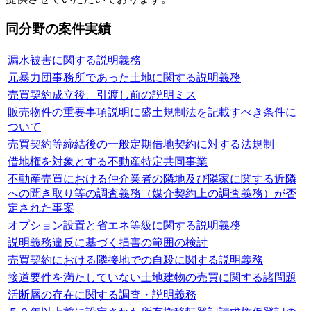
同分野の案件実績
漏水被害に関する説明義務
元暴力団事務所であった土地に関する説明義務
売買契約成立後、引渡し前の説明ミス
販売物件の重要事項説明に盛土規制法を記載すべき条件に
ついて
売買契約等締結後の一般定期借地契約に対する法規制
借地権を対象とする不動産特定共同事業
不動産売買における仲介業者の隣地及び隣家に関する近隣
への聞き取り等の調査義務（媒介契約上の調査義務）が否
定された事案
オプション設置と省エネ等級に関する説明義務
説明義務違反に基づく損害の範囲の検討
売買契約における隣接地での自殺に関する説明義務
接道要件を満たしていない土地建物の売買に関する諸問題
活断層の存在に関する調査・説明義務