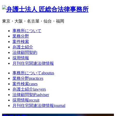
東京・大阪・名古屋・仙台・福岡
事務所について
業務分野
案件検索
弁護士紹介
法律顧問契約
採用情報
月刊住宅関連法律情報
事務所について
aboutus
業務分野
practices
案件検索
cases
弁護士紹介
lawyers
法律顧問契約
adviser
採用情報
recruit
月刊住宅関連法律情報
journal