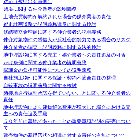
対応（被申出会員側）
越境に関する仲介業者の説明義務
土地売買契約が解約された場合の媒介業者の責任
都市計画道路の説明義務違反に関する検討
修繕積立金増額に関する仲介業者の説明義務
仲介対象物件の賃借人が反社会的勢力である場合のリスク
仲介業者の調査・説明義務に関する法的検討
地中埋設物に関する売主・媒介業者への責任追及の可否
がけ条例に関する仲介業者の説明義務
賦課金の負担可能性についての説明義務
自社施工物件に関する保証・契約不適合責任の整理
自殺事故の説明義務に関する検討
隣接地通行掘削承諾を得ていないことに関する仲介業者の
責任
地中埋設物により建物解体費用が増大した場合における売
主への責任追及手段
５０年前に墓地であったことの重要事項説明の要否につい
て
建売物件の基礎形状の相違に対する責任の有無について