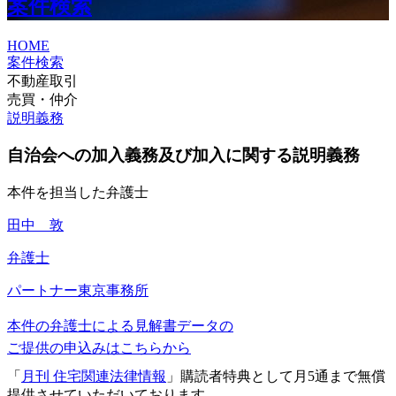
案件検索
HOME
案件検索
不動産取引
売買・仲介
説明義務
自治会への加入義務及び加入に関する説明義務
本件を担当した弁護士
田中 敦
弁護士
パートナー
東京事務所
本件の弁護士による見解書データの
ご提供の申込みはこちらから
「
月刊 住宅関連法律情報
」購読者特典として月5通まで無償
提供させていただいております。