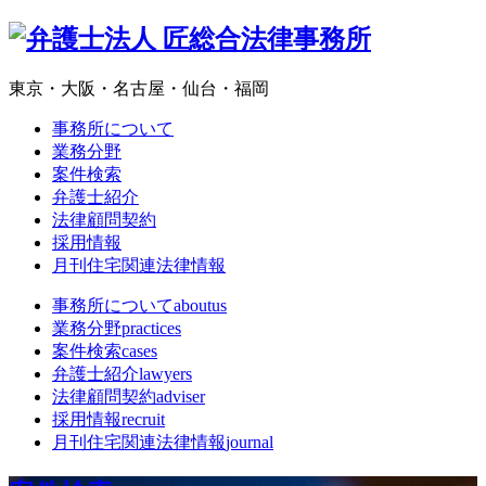
東京・大阪・名古屋・仙台・福岡
事務所について
業務分野
案件検索
弁護士紹介
法律顧問契約
採用情報
月刊住宅関連法律情報
事務所について
aboutus
業務分野
practices
案件検索
cases
弁護士紹介
lawyers
法律顧問契約
adviser
採用情報
recruit
月刊住宅関連法律情報
journal