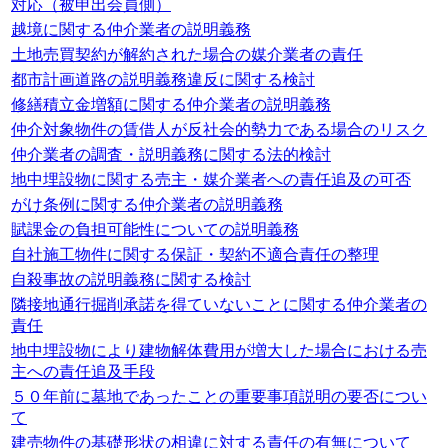
対応（被申出会員側）
越境に関する仲介業者の説明義務
土地売買契約が解約された場合の媒介業者の責任
都市計画道路の説明義務違反に関する検討
修繕積立金増額に関する仲介業者の説明義務
仲介対象物件の賃借人が反社会的勢力である場合のリスク
仲介業者の調査・説明義務に関する法的検討
地中埋設物に関する売主・媒介業者への責任追及の可否
がけ条例に関する仲介業者の説明義務
賦課金の負担可能性についての説明義務
自社施工物件に関する保証・契約不適合責任の整理
自殺事故の説明義務に関する検討
隣接地通行掘削承諾を得ていないことに関する仲介業者の
責任
地中埋設物により建物解体費用が増大した場合における売
主への責任追及手段
５０年前に墓地であったことの重要事項説明の要否につい
て
建売物件の基礎形状の相違に対する責任の有無について