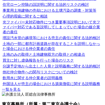
住宅ローン控除の誤説明に関する法的リスクの検討
事業用土地建物の売却における土壌汚染の調査・対策等
心理的瑕疵に関するご相談
光ファイバー未対応物件につき重要事項説明において光フ
ァイバー対応である旨説明してしまっていた場合の媒介業
者の責任
埋設汚水管の越境等における売主の責任に関する法的検討
土地の一部に都市計画道路が存在することを説明しなかっ
た場合における仲介業者の責任
土地のみの取得と土地建物双方の取得との相違点
買主に対し虚偽報告を行った場合のリスク
分譲予定地から出土した人骨と説明義務に関する法的検討
他社仲介物件への関与リスクについての検討
飲用水に関する仲介業者の説明義務
外国法人が売主の場合における源泉徴収に関する説明義務
一覧を見る
東京事務所
（所属：第二東京弁護士会）