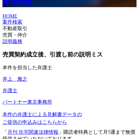
案件検索
HOME
案件検索
不動産取引
売買・仲介
説明義務
売買契約成立後、引渡し前の説明ミス
本件を担当した弁護士
井上 雅之
弁護士
パートナー
東京事務所
本件の弁護士による見解書データの
ご提供の申込みはこちらから
「
月刊 住宅関連法律情報
」購読者特典として月5通まで無償
提供させていただいております。