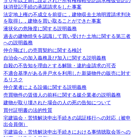
５０年以上前に設定された所有権移転登記請求権仮登記の
抹消登記手続の承諾請求をした事案
法定地上権の不成立を前提に，建物収去土地明渡請求判決
を取得し，建物を買い取ることができた事案
液状化の危険度に関する説明義務
過去の建物焼失を認識して買い受けた土地に関する第三者
への説明義務
仲介飛ばしの売買契約に関する検討
自治会への加入義務及び加入に関する説明義務
自殺の不告知を理由とする解除・違約金請求の可否
不適合基準がある井戸水を利用した新築物件の販売に対す
るリスク
仲介業者による設備に関する説明義務
売買物件の賃借人の前科に関する媒介業者の説明義務
建物が取り壊された場合の人の死の告知について
買付証明書の法的性質
宅建協会・苦情解決申出手続きの認証移行への対応（被申
出会員側）
宅建協会・苦情解決申出手続きにおける事情聴取会等への