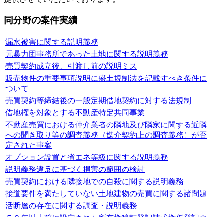
同分野の案件実績
漏水被害に関する説明義務
元暴力団事務所であった土地に関する説明義務
売買契約成立後、引渡し前の説明ミス
販売物件の重要事項説明に盛土規制法を記載すべき条件に
ついて
売買契約等締結後の一般定期借地契約に対する法規制
借地権を対象とする不動産特定共同事業
不動産売買における仲介業者の隣地及び隣家に関する近隣
への聞き取り等の調査義務（媒介契約上の調査義務）が否
定された事案
オプション設置と省エネ等級に関する説明義務
説明義務違反に基づく損害の範囲の検討
売買契約における隣接地での自殺に関する説明義務
接道要件を満たしていない土地建物の売買に関する諸問題
活断層の存在に関する調査・説明義務