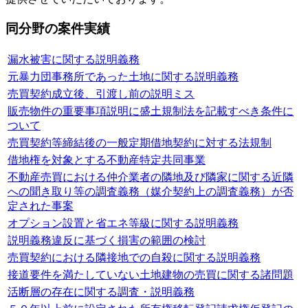
同分野の案件実績
漏水被害に関する説明義務
元暴力団事務所であった土地に関する説明義務
売買契約成立後、引渡し前の説明ミス
販売物件の重要事項説明に盛土規制法を記載すべき条件に
ついて
売買契約等締結後の一般定期借地契約に対する法規制
借地権を対象とする不動産特定共同事業
不動産売買における仲介業者の隣地及び隣家に関する近隣
への聞き取り等の調査義務（媒介契約上の調査義務）が否
定された事案
オプション設置と省エネ等級に関する説明義務
説明義務違反に基づく損害の範囲の検討
売買契約における隣接地での自殺に関する説明義務
接道要件を満たしていない土地建物の売買に関する諸問題
活断層の存在に関する調査・説明義務