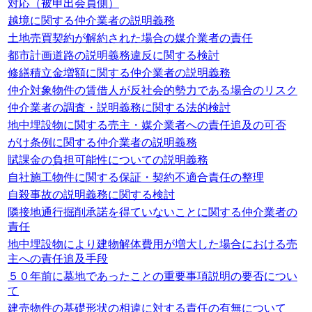
対応（被申出会員側）
越境に関する仲介業者の説明義務
土地売買契約が解約された場合の媒介業者の責任
都市計画道路の説明義務違反に関する検討
修繕積立金増額に関する仲介業者の説明義務
仲介対象物件の賃借人が反社会的勢力である場合のリスク
仲介業者の調査・説明義務に関する法的検討
地中埋設物に関する売主・媒介業者への責任追及の可否
がけ条例に関する仲介業者の説明義務
賦課金の負担可能性についての説明義務
自社施工物件に関する保証・契約不適合責任の整理
自殺事故の説明義務に関する検討
隣接地通行掘削承諾を得ていないことに関する仲介業者の
責任
地中埋設物により建物解体費用が増大した場合における売
主への責任追及手段
５０年前に墓地であったことの重要事項説明の要否につい
て
建売物件の基礎形状の相違に対する責任の有無について