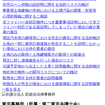
住宅ローン控除の誤説明に関する法的リスクの検討
事業用土地建物の売却における土壌汚染の調査・対策等
心理的瑕疵に関するご相談
光ファイバー未対応物件につき重要事項説明において光フ
ァイバー対応である旨説明してしまっていた場合の媒介業
者の責任
埋設汚水管の越境等における売主の責任に関する法的検討
土地の一部に都市計画道路が存在することを説明しなかっ
た場合における仲介業者の責任
土地のみの取得と土地建物双方の取得との相違点
買主に対し虚偽報告を行った場合のリスク
分譲予定地から出土した人骨と説明義務に関する法的検討
他社仲介物件への関与リスクについての検討
飲用水に関する仲介業者の説明義務
外国法人が売主の場合における源泉徴収に関する説明義務
一覧を見る
東京事務所
（所属：第二東京弁護士会）