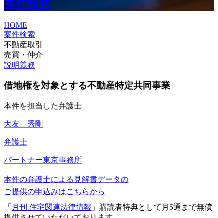
案件検索
HOME
案件検索
不動産取引
売買・仲介
説明義務
借地権を対象とする不動産特定共同事業
本件を担当した弁護士
大友 秀剛
弁護士
パートナー
東京事務所
本件の弁護士による見解書データの
ご提供の申込みはこちらから
「
月刊 住宅関連法律情報
」購読者特典として月5通まで無償
提供させていただいております。