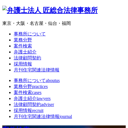
東京・大阪・名古屋・仙台・福岡
事務所について
業務分野
案件検索
弁護士紹介
法律顧問契約
採用情報
月刊住宅関連法律情報
事務所について
aboutus
業務分野
practices
案件検索
cases
弁護士紹介
lawyers
法律顧問契約
adviser
採用情報
recruit
月刊住宅関連法律情報
journal