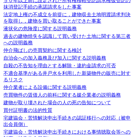
５０年以上前に設定された所有権移転登記請求権仮登記の
抹消登記手続の承諾請求をした事案
法定地上権の不成立を前提に，建物収去土地明渡請求判決
を取得し，建物を買い取ることができた事案
液状化の危険度に関する説明義務
過去の建物焼失を認識して買い受けた土地に関する第三者
への説明義務
仲介飛ばしの売買契約に関する検討
自治会への加入義務及び加入に関する説明義務
自殺の不告知を理由とする解除・違約金請求の可否
不適合基準がある井戸水を利用した新築物件の販売に対す
るリスク
仲介業者による設備に関する説明義務
売買物件の賃借人の前科に関する媒介業者の説明義務
建物が取り壊された場合の人の死の告知について
買付証明書の法的性質
宅建協会・苦情解決申出手続きの認証移行への対応（被申
出会員側）
宅建協会・苦情解決申出手続きにおける事情聴取会等への