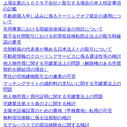
上場企業の１００％子会社と取引する場合の本人特定事項
の記載
不動産購入申し込みに係るクーリングオフ規定の適用につ
いて
共同事業における瑕疵担保保証金の供託について
親子会社間取引における犯罪収益移転防止法上の取引時確
認の要否
北朝鮮籍の代表者が務める日本法人との取引について
不動産情報のクローリングサービスに係る適法性等の検討
他人物売買に関する宅建業法上の問題（解除権のある売買
契約を締結済の場合）
専任の宅地建物取引士の兼業の可否
マッチングサイトの成約料の支払いに関する宅建業法上の
問題
他人物売買と買付証明に関する宅建業法上の問題
宅建業法第３５条の２に関する検討
太陽光設備設置のための農地（甲種農地）転用の可否
無料宿泊体験に係る法規制の検討
モデルハウスでの宿泊体験会に関する検討