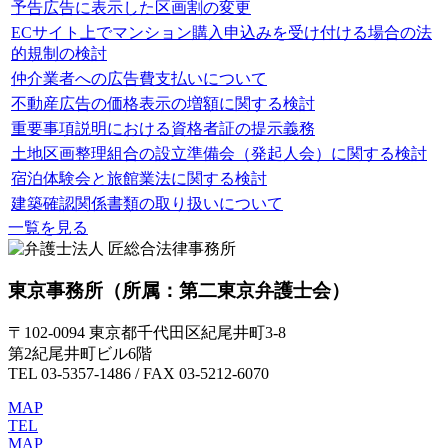
予告広告に表示した区画割の変更
ECサイト上でマンション購入申込みを受け付ける場合の法
的規制の検討
仲介業者への広告費支払いについて
不動産広告の価格表示の増額に関する検討
重要事項説明における資格者証の提示義務
土地区画整理組合の設立準備会（発起人会）に関する検討
宿泊体験会と旅館業法に関する検討
建築確認関係書類の取り扱いについて
一覧を見る
東京事務所
（所属：第二東京弁護士会）
〒102-0094 東京都千代田区紀尾井町3-8
第2紀尾井町ビル6階
TEL 03-5357-1486 / FAX 03-5212-6070
MAP
TEL
MAP