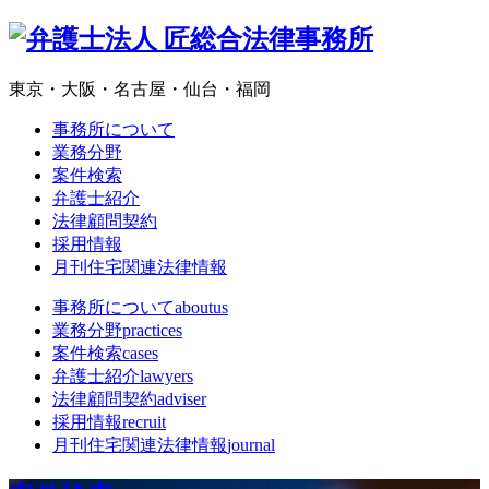
東京・大阪・名古屋・仙台・福岡
事務所について
業務分野
案件検索
弁護士紹介
法律顧問契約
採用情報
月刊住宅関連法律情報
事務所について
aboutus
業務分野
practices
案件検索
cases
弁護士紹介
lawyers
法律顧問契約
adviser
採用情報
recruit
月刊住宅関連法律情報
journal