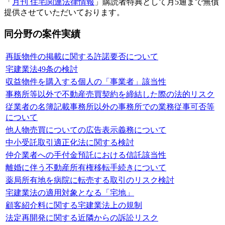
「
月刊 住宅関連法律情報
」購読者特典として月5通まで無償
提供させていただいております。
同分野の案件実績
再販物件の掲載に関する許諾要否について
宅建業法49条の検討
収益物件を購入する個人の「事業者」該当性
事務所等以外で不動産売買契約を締結した際の法的リスク
従業者の名簿記載事務所以外の事務所での業務従事可否等
について
他人物売買についての広告表示義務について
中小受託取引適正化法に関する検討
仲介業者への手付金預託における信託該当性
離婚に伴う不動産所有権移転手続きについて
薬局所有地を病院に転売する取引のリスク検討
宅建業法の適用対象となる「宅地」
顧客紹介料に関する宅建業法上の規制
法定再開発に関する近隣からの訴訟リスク