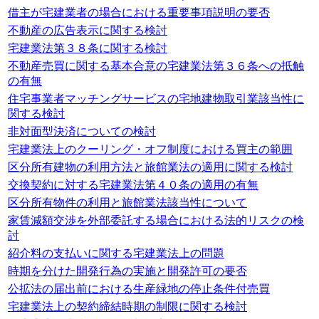
借主が宅建業者の場合における重要事項説明の要否
不動産の広告表示に関する検討
宅建業法第３８条に関する検討
不動産売買に関する基本合意の宅建業法第３６条への抵触
の有無
住宅事業者マッチングサービスの宅地建物取引業該当性に
関する検討
非対面型決済についての検討
宅建業法上のクーリング・オフ制度における買主の範囲
区分所有建物の利用方法と旅館業法の適用に関する検討
交換契約に対する宅建業法第４０条の適用の有無
区分所有物件の利用と旅館業法該当性について
家賃減額交渉を外部委託する場合における法的リスクの検
討
紹介料の支払いに関する宅建業法上の問題
時期を分けた開発行為の実施と開発許可の要否
公拡法の届出前における生産緑地の停止条件付売買
宅建業法上の契約締結時期の制限に関する検討