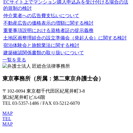
ECサイト上でマンション購入申込みを受け付ける場合の法
的規制の検討
仲介業者への広告費支払いについて
不動産広告の価格表示の増額に関する検討
重要事項説明における資格者証の提示義務
土地区画整理組合の設立準備会（発起人会）に関する検討
宿泊体験会と旅館業法に関する検討
建築確認関係書類の取り扱いについて
一覧を見る
東京事務所
（所属：第二東京弁護士会）
〒102-0094 東京都千代田区紀尾井町3-8
第2紀尾井町ビル6階
TEL 03-5357-1486 / FAX 03-5212-6070
MAP
TEL
MAP