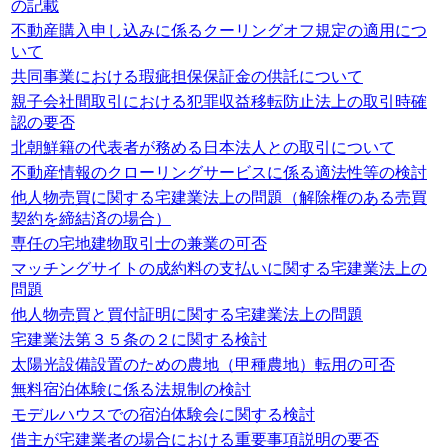
の記載
不動産購入申し込みに係るクーリングオフ規定の適用につ
いて
共同事業における瑕疵担保保証金の供託について
親子会社間取引における犯罪収益移転防止法上の取引時確
認の要否
北朝鮮籍の代表者が務める日本法人との取引について
不動産情報のクローリングサービスに係る適法性等の検討
他人物売買に関する宅建業法上の問題（解除権のある売買
契約を締結済の場合）
専任の宅地建物取引士の兼業の可否
マッチングサイトの成約料の支払いに関する宅建業法上の
問題
他人物売買と買付証明に関する宅建業法上の問題
宅建業法第３５条の２に関する検討
太陽光設備設置のための農地（甲種農地）転用の可否
無料宿泊体験に係る法規制の検討
モデルハウスでの宿泊体験会に関する検討
借主が宅建業者の場合における重要事項説明の要否