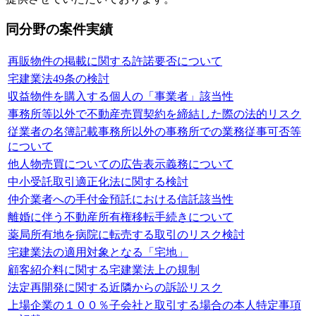
同分野の案件実績
再販物件の掲載に関する許諾要否について
宅建業法49条の検討
収益物件を購入する個人の「事業者」該当性
事務所等以外で不動産売買契約を締結した際の法的リスク
従業者の名簿記載事務所以外の事務所での業務従事可否等
について
他人物売買についての広告表示義務について
中小受託取引適正化法に関する検討
仲介業者への手付金預託における信託該当性
離婚に伴う不動産所有権移転手続きについて
薬局所有地を病院に転売する取引のリスク検討
宅建業法の適用対象となる「宅地」
顧客紹介料に関する宅建業法上の規制
法定再開発に関する近隣からの訴訟リスク
上場企業の１００％子会社と取引する場合の本人特定事項