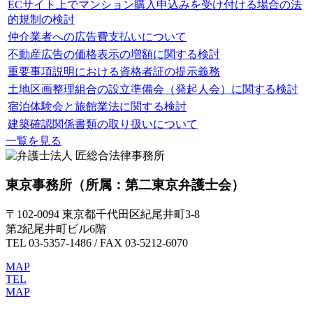
ECサイト上でマンション購入申込みを受け付ける場合の法
的規制の検討
仲介業者への広告費支払いについて
不動産広告の価格表示の増額に関する検討
重要事項説明における資格者証の提示義務
土地区画整理組合の設立準備会（発起人会）に関する検討
宿泊体験会と旅館業法に関する検討
建築確認関係書類の取り扱いについて
一覧を見る
東京事務所
（所属：第二東京弁護士会）
〒102-0094 東京都千代田区紀尾井町3-8
第2紀尾井町ビル6階
TEL 03-5357-1486 / FAX 03-5212-6070
MAP
TEL
MAP