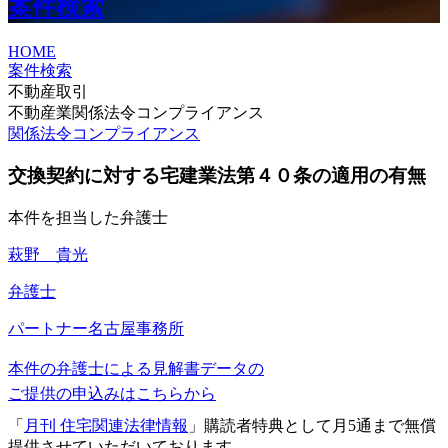
案件検索
HOME
案件検索
不動産取引
不動産業関係法令コンプライアンス
関係法令コンプライアンス
交換契約に対する宅建業法第４０条の適用の有無
本件を担当した弁護士
萩野 貴光
弁護士
パートナー
名古屋事務所
本件の弁護士による見解書データの
ご提供の申込みはこちらから
「
月刊 住宅関連法律情報
」購読者特典として月5通まで無償
提供させていただいております。