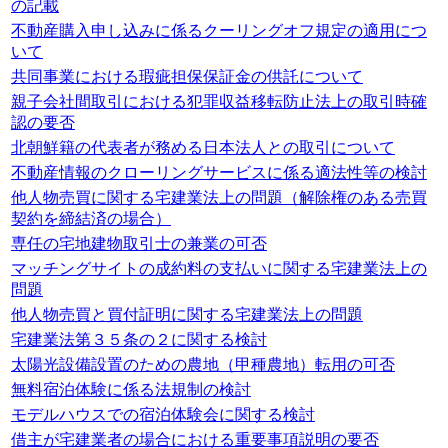
の記載
不動産購入申し込みに係るクーリングオフ規定の適用につ
いて
共同事業における瑕疵担保保証金の供託について
親子会社間取引における犯罪収益移転防止法上の取引時確
認の要否
北朝鮮籍の代表者が務める日本法人との取引について
不動産情報のクローリングサービスに係る適法性等の検討
他人物売買に関する宅建業法上の問題（解除権のある売買
契約を締結済の場合）
専任の宅地建物取引士の兼業の可否
マッチングサイトの成約料の支払いに関する宅建業法上の
問題
他人物売買と買付証明に関する宅建業法上の問題
宅建業法第３５条の２に関する検討
太陽光設備設置のための農地（甲種農地）転用の可否
無料宿泊体験に係る法規制の検討
モデルハウスでの宿泊体験会に関する検討
借主が宅建業者の場合における重要事項説明の要否