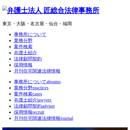
東京・大阪・名古屋・仙台・福岡
事務所について
業務分野
案件検索
弁護士紹介
法律顧問契約
採用情報
月刊住宅関連法律情報
事務所について
aboutus
業務分野
practices
案件検索
cases
弁護士紹介
lawyers
法律顧問契約
adviser
採用情報
recruit
月刊住宅関連法律情報
journal