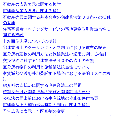
不動産の広告表示に関する検討
宅建業法第３８条に関する検討
不動産売買に関する基本合意の宅建業法第３６条への抵触
の有無
住宅事業者マッチングサービスの宅地建物取引業該当性に
関する検討
非対面型決済についての検討
宅建業法上のクーリング・オフ制度における買主の範囲
区分所有建物の利用方法と旅館業法の適用に関する検討
交換契約に対する宅建業法第４０条の適用の有無
区分所有物件の利用と旅館業法該当性について
家賃減額交渉を外部委託する場合における法的リスクの検
討
紹介料の支払いに関する宅建業法上の問題
時期を分けた開発行為の実施と開発許可の要否
公拡法の届出前における生産緑地の停止条件付売買
宅建業法上の契約締結時期の制限に関する検討
予告広告に表示した区画割の変更