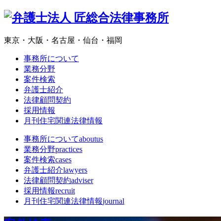
東京・大阪・名古屋・仙台・福岡
事務所について
業務分野
案件検索
弁護士紹介
法律顧問契約
採用情報
月刊住宅関連法律情報
事務所について
aboutus
業務分野
practices
案件検索
cases
弁護士紹介
lawyers
法律顧問契約
adviser
採用情報
recruit
月刊住宅関連法律情報
journal