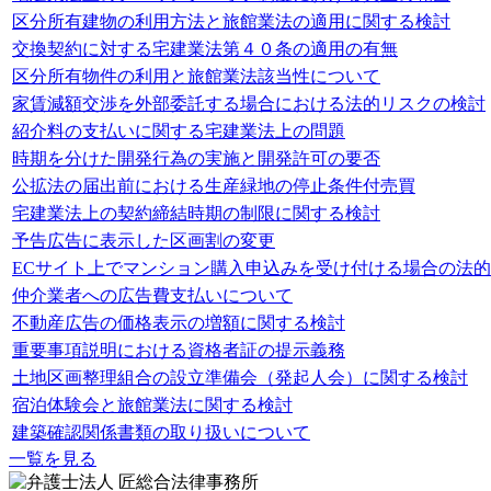
区分所有建物の利用方法と旅館業法の適用に関する検討
交換契約に対する宅建業法第４０条の適用の有無
区分所有物件の利用と旅館業法該当性について
家賃減額交渉を外部委託する場合における法的リスクの検討
紹介料の支払いに関する宅建業法上の問題
時期を分けた開発行為の実施と開発許可の要否
公拡法の届出前における生産緑地の停止条件付売買
宅建業法上の契約締結時期の制限に関する検討
予告広告に表示した区画割の変更
ECサイト上でマンション購入申込みを受け付ける場合の法
仲介業者への広告費支払いについて
不動産広告の価格表示の増額に関する検討
重要事項説明における資格者証の提示義務
土地区画整理組合の設立準備会（発起人会）に関する検討
宿泊体験会と旅館業法に関する検討
建築確認関係書類の取り扱いについて
一覧を見る