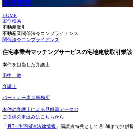
案件検索
HOME
案件検索
不動産取引
不動産業関係法令コンプライアンス
関係法令コンプライアンス
住宅事業者マッチングサービスの宅地建物取引業該
本件を担当した弁護士
田中 敦
弁護士
パートナー
東京事務所
本件の弁護士による見解書データの
ご提供の申込みはこちらから
「
月刊 住宅関連法律情報
」購読者特典として月5通まで無償