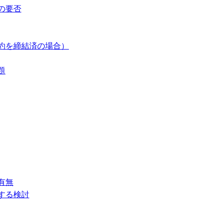
の要否
約を締結済の場合）
題
有無
する検討