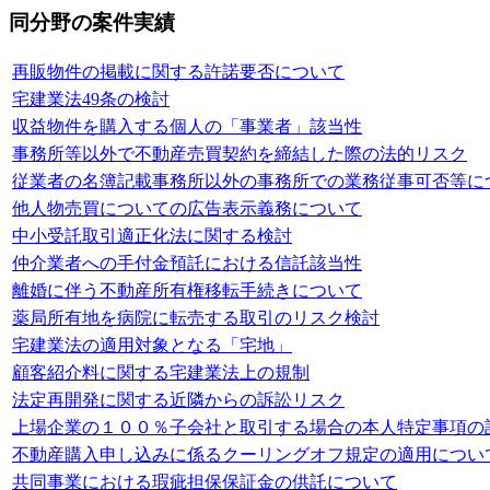
同分野の案件実績
再販物件の掲載に関する許諾要否について
宅建業法49条の検討
収益物件を購入する個人の「事業者」該当性
事務所等以外で不動産売買契約を締結した際の法的リスク
従業者の名簿記載事務所以外の事務所での業務従事可否等に
他人物売買についての広告表示義務について
中小受託取引適正化法に関する検討
仲介業者への手付金預託における信託該当性
離婚に伴う不動産所有権移転手続きについて
薬局所有地を病院に転売する取引のリスク検討
宅建業法の適用対象となる「宅地」
顧客紹介料に関する宅建業法上の規制
法定再開発に関する近隣からの訴訟リスク
上場企業の１００％子会社と取引する場合の本人特定事項の
不動産購入申し込みに係るクーリングオフ規定の適用につい
共同事業における瑕疵担保保証金の供託について