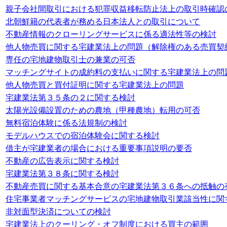
親子会社間取引における犯罪収益移転防止法上の取引時確認
北朝鮮籍の代表者が務める日本法人との取引について
不動産情報のクローリングサービスに係る適法性等の検討
他人物売買に関する宅建業法上の問題（解除権のある売買契
専任の宅地建物取引士の兼業の可否
マッチングサイトの成約料の支払いに関する宅建業法上の問
他人物売買と買付証明に関する宅建業法上の問題
宅建業法第３５条の２に関する検討
太陽光設備設置のための農地（甲種農地）転用の可否
無料宿泊体験に係る法規制の検討
モデルハウスでの宿泊体験会に関する検討
借主が宅建業者の場合における重要事項説明の要否
不動産の広告表示に関する検討
宅建業法第３８条に関する検討
不動産売買に関する基本合意の宅建業法第３６条への抵触の
住宅事業者マッチングサービスの宅地建物取引業該当性に関
非対面型決済についての検討
宅建業法上のクーリング・オフ制度における買主の範囲