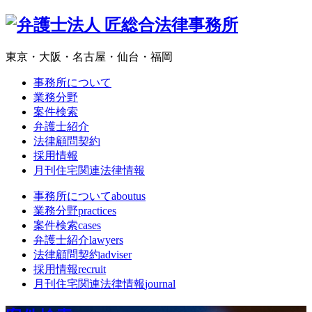
東京・大阪・名古屋・仙台・福岡
事務所について
業務分野
案件検索
弁護士紹介
法律顧問契約
採用情報
月刊住宅関連法律情報
事務所について
aboutus
業務分野
practices
案件検索
cases
弁護士紹介
lawyers
法律顧問契約
adviser
採用情報
recruit
月刊住宅関連法律情報
journal