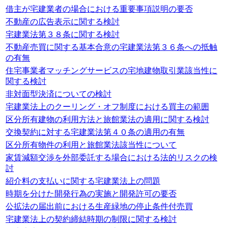
借主が宅建業者の場合における重要事項説明の要否
不動産の広告表示に関する検討
宅建業法第３８条に関する検討
不動産売買に関する基本合意の宅建業法第３６条への抵触
の有無
住宅事業者マッチングサービスの宅地建物取引業該当性に
関する検討
非対面型決済についての検討
宅建業法上のクーリング・オフ制度における買主の範囲
区分所有建物の利用方法と旅館業法の適用に関する検討
交換契約に対する宅建業法第４０条の適用の有無
区分所有物件の利用と旅館業法該当性について
家賃減額交渉を外部委託する場合における法的リスクの検
討
紹介料の支払いに関する宅建業法上の問題
時期を分けた開発行為の実施と開発許可の要否
公拡法の届出前における生産緑地の停止条件付売買
宅建業法上の契約締結時期の制限に関する検討