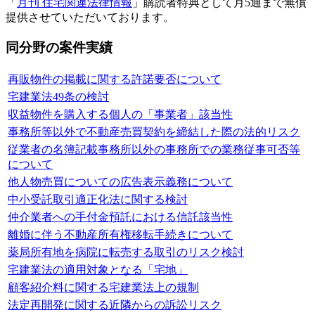
「
月刊 住宅関連法律情報
」購読者特典として月5通まで無償
提供させていただいております。
同分野の案件実績
再販物件の掲載に関する許諾要否について
宅建業法49条の検討
収益物件を購入する個人の「事業者」該当性
事務所等以外で不動産売買契約を締結した際の法的リスク
従業者の名簿記載事務所以外の事務所での業務従事可否等
について
他人物売買についての広告表示義務について
中小受託取引適正化法に関する検討
仲介業者への手付金預託における信託該当性
離婚に伴う不動産所有権移転手続きについて
薬局所有地を病院に転売する取引のリスク検討
宅建業法の適用対象となる「宅地」
顧客紹介料に関する宅建業法上の規制
法定再開発に関する近隣からの訴訟リスク