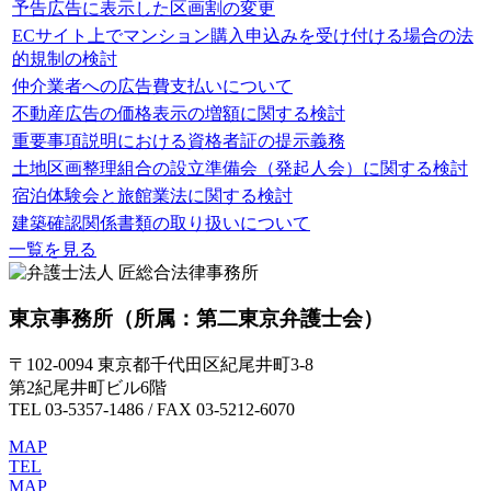
予告広告に表示した区画割の変更
ECサイト上でマンション購入申込みを受け付ける場合の法
的規制の検討
仲介業者への広告費支払いについて
不動産広告の価格表示の増額に関する検討
重要事項説明における資格者証の提示義務
土地区画整理組合の設立準備会（発起人会）に関する検討
宿泊体験会と旅館業法に関する検討
建築確認関係書類の取り扱いについて
一覧を見る
東京事務所
（所属：第二東京弁護士会）
〒102-0094 東京都千代田区紀尾井町3-8
第2紀尾井町ビル6階
TEL 03-5357-1486 / FAX 03-5212-6070
MAP
TEL
MAP