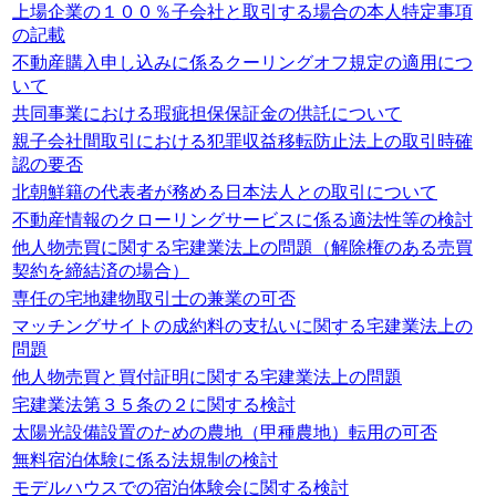
上場企業の１００％子会社と取引する場合の本人特定事項
の記載
不動産購入申し込みに係るクーリングオフ規定の適用につ
いて
共同事業における瑕疵担保保証金の供託について
親子会社間取引における犯罪収益移転防止法上の取引時確
認の要否
北朝鮮籍の代表者が務める日本法人との取引について
不動産情報のクローリングサービスに係る適法性等の検討
他人物売買に関する宅建業法上の問題（解除権のある売買
契約を締結済の場合）
専任の宅地建物取引士の兼業の可否
マッチングサイトの成約料の支払いに関する宅建業法上の
問題
他人物売買と買付証明に関する宅建業法上の問題
宅建業法第３５条の２に関する検討
太陽光設備設置のための農地（甲種農地）転用の可否
無料宿泊体験に係る法規制の検討
モデルハウスでの宿泊体験会に関する検討