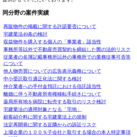
同分野の案件実績
再販物件の掲載に関する許諾要否について
宅建業法49条の検討
収益物件を購入する個人の「事業者」該当性
事務所等以外で不動産売買契約を締結した際の法的リスク
従業者の名簿記載事務所以外の事務所での業務従事可否等
について
他人物売買についての広告表示義務について
中小受託取引適正化法に関する検討
仲介業者への手付金預託における信託該当性
離婚に伴う不動産所有権移転手続きについて
薬局所有地を病院に転売する取引のリスク検討
宅建業法の適用対象となる「宅地」
顧客紹介料に関する宅建業法上の規制
法定再開発に関する近隣からの訴訟リスク
上場企業の１００％子会社と取引する場合の本人特定事項