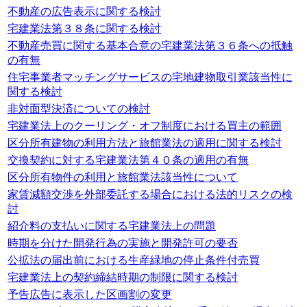
不動産の広告表示に関する検討
宅建業法第３８条に関する検討
不動産売買に関する基本合意の宅建業法第３６条への抵触
の有無
住宅事業者マッチングサービスの宅地建物取引業該当性に
関する検討
非対面型決済についての検討
宅建業法上のクーリング・オフ制度における買主の範囲
区分所有建物の利用方法と旅館業法の適用に関する検討
交換契約に対する宅建業法第４０条の適用の有無
区分所有物件の利用と旅館業法該当性について
家賃減額交渉を外部委託する場合における法的リスクの検
討
紹介料の支払いに関する宅建業法上の問題
時期を分けた開発行為の実施と開発許可の要否
公拡法の届出前における生産緑地の停止条件付売買
宅建業法上の契約締結時期の制限に関する検討
予告広告に表示した区画割の変更