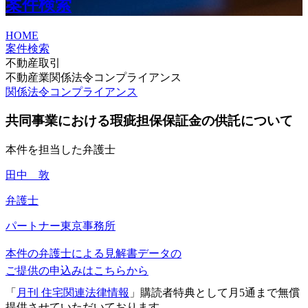
案件検索
HOME
案件検索
不動産取引
不動産業関係法令コンプライアンス
関係法令コンプライアンス
共同事業における瑕疵担保保証金の供託について
本件を担当した弁護士
田中 敦
弁護士
パートナー
東京事務所
本件の弁護士による見解書データの
ご提供の申込みはこちらから
「
月刊 住宅関連法律情報
」購読者特典として月5通まで無償
提供させていただいております。