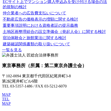
ECサイト上でマンション購入申込みを受け付ける場合の法
的規制の検討
仲介業者への広告費支払いについて
不動産広告の価格表示の増額に関する検討
重要事項説明における資格者証の提示義務
土地区画整理組合の設立準備会（発起人会）に関する検討
宿泊体験会と旅館業法に関する検討
建築確認関係書類の取り扱いについて
一覧を見る
東京事務所
（所属：第二東京弁護士会）
〒102-0094 東京都千代田区紀尾井町3-8
第2紀尾井町ビル6階
TEL 03-5357-1486 / FAX 03-5212-6070
MAP
TEL
MAP