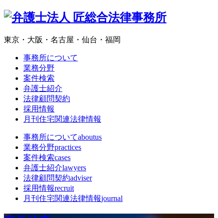
東京・大阪・名古屋・仙台・福岡
事務所について
業務分野
案件検索
弁護士紹介
法律顧問契約
採用情報
月刊住宅関連法律情報
事務所について
aboutus
業務分野
practices
案件検索
cases
弁護士紹介
lawyers
法律顧問契約
adviser
採用情報
recruit
月刊住宅関連法律情報
journal