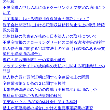
の記載
不動産購入申し込みに係るクーリングオフ規定の適用につ
いて
共同事業における瑕疵担保保証金の供託について
親子会社間取引における犯罪収益移転防止法上の取引時確
認の要否
北朝鮮籍の代表者が務める日本法人との取引について
不動産情報のクローリングサービスに係る適法性等の検討
他人物売買に関する宅建業法上の問題（解除権のある売買
契約を締結済の場合）
専任の宅地建物取引士の兼業の可否
マッチングサイトの成約料の支払いに関する宅建業法上の
問題
他人物売買と買付証明に関する宅建業法上の問題
宅建業法第３５条の２に関する検討
太陽光設備設置のための農地（甲種農地）転用の可否
無料宿泊体験に係る法規制の検討
モデルハウスでの宿泊体験会に関する検討
借主が宅建業者の場合における重要事項説明の要否