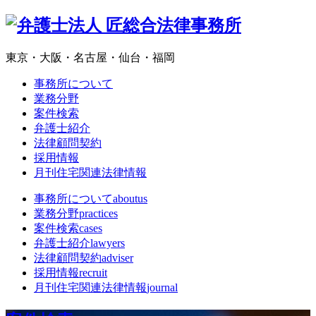
東京・大阪・名古屋・仙台・福岡
事務所について
業務分野
案件検索
弁護士紹介
法律顧問契約
採用情報
月刊住宅関連法律情報
事務所について
aboutus
業務分野
practices
案件検索
cases
弁護士紹介
lawyers
法律顧問契約
adviser
採用情報
recruit
月刊住宅関連法律情報
journal