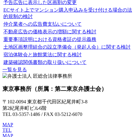
予告広告に表示した区画割の変更
ECサイト上でマンション購入申込みを受け付ける場合の法
的規制の検討
仲介業者への広告費支払いについて
不動産広告の価格表示の増額に関する検討
重要事項説明における資格者証の提示義務
土地区画整理組合の設立準備会（発起人会）に関する検討
宿泊体験会と旅館業法に関する検討
建築確認関係書類の取り扱いについて
一覧を見る
東京事務所
（所属：第二東京弁護士会）
〒102-0094 東京都千代田区紀尾井町3-8
第2紀尾井町ビル6階
TEL 03-5357-1486 / FAX 03-5212-6070
MAP
TEL
MAP