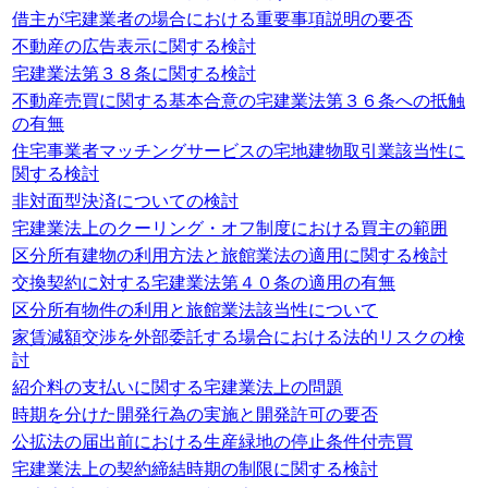
借主が宅建業者の場合における重要事項説明の要否
不動産の広告表示に関する検討
宅建業法第３８条に関する検討
不動産売買に関する基本合意の宅建業法第３６条への抵触
の有無
住宅事業者マッチングサービスの宅地建物取引業該当性に
関する検討
非対面型決済についての検討
宅建業法上のクーリング・オフ制度における買主の範囲
区分所有建物の利用方法と旅館業法の適用に関する検討
交換契約に対する宅建業法第４０条の適用の有無
区分所有物件の利用と旅館業法該当性について
家賃減額交渉を外部委託する場合における法的リスクの検
討
紹介料の支払いに関する宅建業法上の問題
時期を分けた開発行為の実施と開発許可の要否
公拡法の届出前における生産緑地の停止条件付売買
宅建業法上の契約締結時期の制限に関する検討