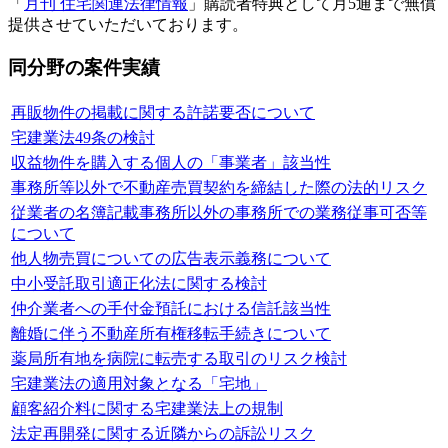
「
月刊 住宅関連法律情報
」購読者特典として月5通まで無償
提供させていただいております。
同分野の案件実績
再販物件の掲載に関する許諾要否について
宅建業法49条の検討
収益物件を購入する個人の「事業者」該当性
事務所等以外で不動産売買契約を締結した際の法的リスク
従業者の名簿記載事務所以外の事務所での業務従事可否等
について
他人物売買についての広告表示義務について
中小受託取引適正化法に関する検討
仲介業者への手付金預託における信託該当性
離婚に伴う不動産所有権移転手続きについて
薬局所有地を病院に転売する取引のリスク検討
宅建業法の適用対象となる「宅地」
顧客紹介料に関する宅建業法上の規制
法定再開発に関する近隣からの訴訟リスク