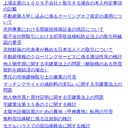
上場企業の１００％子会社と取引する場合の本人特定事項
の記載
不動産購入申し込みに係るクーリングオフ規定の適用につ
いて
共同事業における瑕疵担保保証金の供託について
親子会社間取引における犯罪収益移転防止法上の取引時確
認の要否
北朝鮮籍の代表者が務める日本法人との取引について
不動産情報のクローリングサービスに係る適法性等の検討
他人物売買に関する宅建業法上の問題（解除権のある売買
契約を締結済の場合）
専任の宅地建物取引士の兼業の可否
マッチングサイトの成約料の支払いに関する宅建業法上の
問題
他人物売買と買付証明に関する宅建業法上の問題
宅建業法第３５条の２に関する検討
太陽光設備設置のための農地（甲種農地）転用の可否
無料宿泊体験に係る法規制の検討
モデルハウスでの宿泊体験会に関する検討