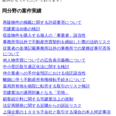
同分野の案件実績
再販物件の掲載に関する許諾要否について
宅建業法49条の検討
収益物件を購入する個人の「事業者」該当性
事務所等以外で不動産売買契約を締結した際の法的リスク
従業者の名簿記載事務所以外の事務所での業務従事可否等
について
他人物売買についての広告表示義務について
中小受託取引適正化法に関する検討
仲介業者への手付金預託における信託該当性
離婚に伴う不動産所有権移転手続きについて
薬局所有地を病院に転売する取引のリスク検討
宅建業法の適用対象となる「宅地」
顧客紹介料に関する宅建業法上の規制
法定再開発に関する近隣からの訴訟リスク
上場企業の１００％子会社と取引する場合の本人特定事項