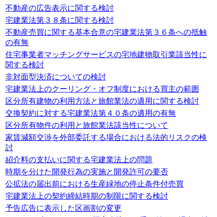
不動産の広告表示に関する検討
宅建業法第３８条に関する検討
不動産売買に関する基本合意の宅建業法第３６条への抵触
の有無
住宅事業者マッチングサービスの宅地建物取引業該当性に
関する検討
非対面型決済についての検討
宅建業法上のクーリング・オフ制度における買主の範囲
区分所有建物の利用方法と旅館業法の適用に関する検討
交換契約に対する宅建業法第４０条の適用の有無
区分所有物件の利用と旅館業法該当性について
家賃減額交渉を外部委託する場合における法的リスクの検
討
紹介料の支払いに関する宅建業法上の問題
時期を分けた開発行為の実施と開発許可の要否
公拡法の届出前における生産緑地の停止条件付売買
宅建業法上の契約締結時期の制限に関する検討
予告広告に表示した区画割の変更