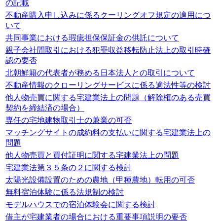
の記載
不動産購入申し込みに係るクーリングオフ規定の適用につ
いて
共同事業における瑕疵担保保証金の供託について
親子会社間取引における犯罪収益移転防止法上の取引時確
認の要否
北朝鮮籍の代表者が務める日本法人との取引について
不動産情報のクローリングサービスに係る適法性等の検討
他人物売買に関する宅建業法上の問題（解除権のある売買
契約を締結済の場合）
専任の宅地建物取引士の兼業の可否
マッチングサイトの成約料の支払いに関する宅建業法上の
問題
他人物売買と買付証明に関する宅建業法上の問題
宅建業法第３５条の２に関する検討
太陽光設備設置のための農地（甲種農地）転用の可否
無料宿泊体験に係る法規制の検討
モデルハウスでの宿泊体験会に関する検討
借主が宅建業者の場合における重要事項説明の要否