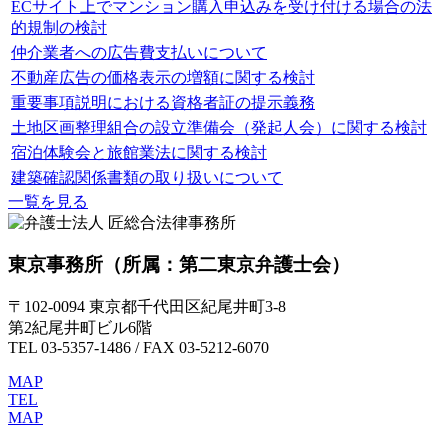
ECサイト上でマンション購入申込みを受け付ける場合の法
的規制の検討
仲介業者への広告費支払いについて
不動産広告の価格表示の増額に関する検討
重要事項説明における資格者証の提示義務
土地区画整理組合の設立準備会（発起人会）に関する検討
宿泊体験会と旅館業法に関する検討
建築確認関係書類の取り扱いについて
一覧を見る
東京事務所
（所属：第二東京弁護士会）
〒102-0094 東京都千代田区紀尾井町3-8
第2紀尾井町ビル6階
TEL 03-5357-1486 / FAX 03-5212-6070
MAP
TEL
MAP