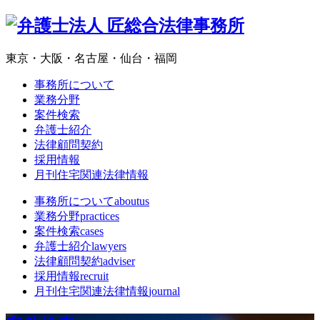
東京・大阪・名古屋・仙台・福岡
事務所について
業務分野
案件検索
弁護士紹介
法律顧問契約
採用情報
月刊住宅関連法律情報
事務所について
aboutus
業務分野
practices
案件検索
cases
弁護士紹介
lawyers
法律顧問契約
adviser
採用情報
recruit
月刊住宅関連法律情報
journal