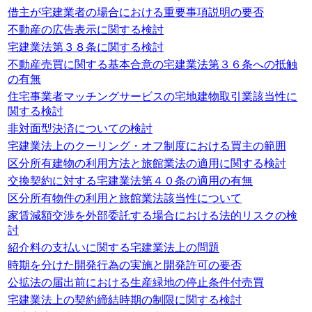
借主が宅建業者の場合における重要事項説明の要否
不動産の広告表示に関する検討
宅建業法第３８条に関する検討
不動産売買に関する基本合意の宅建業法第３６条への抵触
の有無
住宅事業者マッチングサービスの宅地建物取引業該当性に
関する検討
非対面型決済についての検討
宅建業法上のクーリング・オフ制度における買主の範囲
区分所有建物の利用方法と旅館業法の適用に関する検討
交換契約に対する宅建業法第４０条の適用の有無
区分所有物件の利用と旅館業法該当性について
家賃減額交渉を外部委託する場合における法的リスクの検
討
紹介料の支払いに関する宅建業法上の問題
時期を分けた開発行為の実施と開発許可の要否
公拡法の届出前における生産緑地の停止条件付売買
宅建業法上の契約締結時期の制限に関する検討