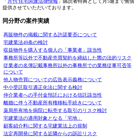
「
月刊 住宅関連法律情報
」購読者特典として月5通まで無償
提供させていただいております。
同分野の案件実績
再販物件の掲載に関する許諾要否について
宅建業法49条の検討
収益物件を購入する個人の「事業者」該当性
事務所等以外で不動産売買契約を締結した際の法的リスク
従業者の名簿記載事務所以外の事務所での業務従事可否等
について
他人物売買についての広告表示義務について
中小受託取引適正化法に関する検討
仲介業者への手付金預託における信託該当性
離婚に伴う不動産所有権移転手続きについて
薬局所有地を病院に転売する取引のリスク検討
宅建業法の適用対象となる「宅地」
顧客紹介料に関する宅建業法上の規制
法定再開発に関する近隣からの訴訟リスク