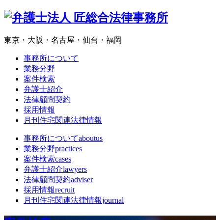
東京・大阪・名古屋・仙台・福岡
事務所について
業務分野
案件検索
弁護士紹介
法律顧問契約
採用情報
月刊住宅関連法律情報
事務所について
aboutus
業務分野
practices
案件検索
cases
弁護士紹介
lawyers
法律顧問契約
adviser
採用情報
recruit
月刊住宅関連法律情報
journal