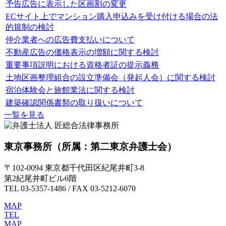
予告広告に表示した区画割の変更
ECサイト上でマンション購入申込みを受け付ける場合の法
的規制の検討
仲介業者への広告費支払いについて
不動産広告の価格表示の増額に関する検討
重要事項説明における資格者証の提示義務
土地区画整理組合の設立準備会（発起人会）に関する検討
宿泊体験会と旅館業法に関する検討
建築確認関係書類の取り扱いについて
一覧を見る
東京事務所
（所属：第二東京弁護士会）
〒102-0094 東京都千代田区紀尾井町3-8
第2紀尾井町ビル6階
TEL 03-5357-1486 / FAX 03-5212-6070
MAP
TEL
MAP