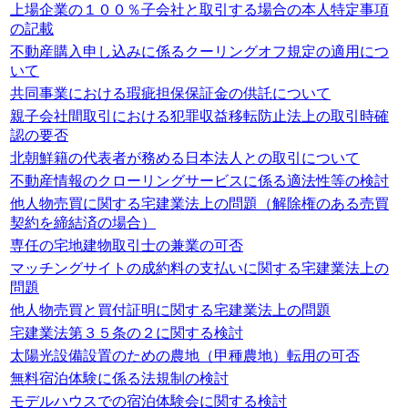
上場企業の１００％子会社と取引する場合の本人特定事項
の記載
不動産購入申し込みに係るクーリングオフ規定の適用につ
いて
共同事業における瑕疵担保保証金の供託について
親子会社間取引における犯罪収益移転防止法上の取引時確
認の要否
北朝鮮籍の代表者が務める日本法人との取引について
不動産情報のクローリングサービスに係る適法性等の検討
他人物売買に関する宅建業法上の問題（解除権のある売買
契約を締結済の場合）
専任の宅地建物取引士の兼業の可否
マッチングサイトの成約料の支払いに関する宅建業法上の
問題
他人物売買と買付証明に関する宅建業法上の問題
宅建業法第３５条の２に関する検討
太陽光設備設置のための農地（甲種農地）転用の可否
無料宿泊体験に係る法規制の検討
モデルハウスでの宿泊体験会に関する検討